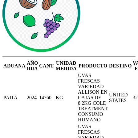
AÑO
UNIDAD
V
ADUANA
CANT.
PRODUCTO
DESTINO
DUA
MEDIDA
F
UVAS
FRESCAS
VARIEDAD
ALLISON EN
UNITED
PAITA
2024
14760
KG
CAJAS DE
32
STATES
8.2KG COLD
TREATMENT
CONSUMO
HUMANO
UVAS
FRESCAS
VARIEDAD