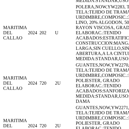
MEDIDA:STANDAR,US
POLERA,NOW,YW2283, 
TELA:TEJIDO DE TRAMA
URDIMBRE,COMPOSIC.:
LINO, 20% ALGODON, 5
MARITIMA
RAYON VISCOSA, GRA
DEL
2024
202
U
ELABORAC.:TENIDO
CALLAO
ACABADOS:ESTRATIFI
CONSTRUCCION:MANG
LARGA,SIN CUELLO,SI
ABERTURA,A LA CINTU
MEDIDA:STANDAR,US
GUANTES,NOW,YW2270,
TELA:TEJIDO DE TRAMA
URDIMBRE,COMPOSIC.:
MARITIMA
POLIESTER, GRADO
DEL
2024
720
2U
ELABORAC.:TENIDO
CALLAO
ACABADOS:SANFORIZ
MEDIDA:STANDAR,USO
DAMA
GUANTES,NOW,YW2271,
TELA:TEJIDO DE TRAMA
URDIMBRE,COMPOSIC.:
MARITIMA
POLIESTER, GRADO
DEL
2024
720
2U
ELABORAC.:TENIDO