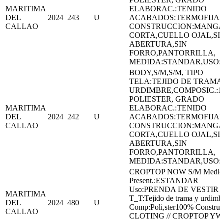
MARITIMA
ELABORAC.:TENIDO
DEL
2024
243
U
ACABADOS:TERMOFIJ
CALLAO
CONSTRUCCION:MANG
CORTA,CUELLO OJAL,S
ABERTURA,SIN
FORRO,PANTORRILLA,
MEDIDA:STANDAR,US
BODY,S/M,S/M, TIPO
TELA:TEJIDO DE TRAMA
URDIMBRE,COMPOSIC.:
POLIESTER, GRADO
MARITIMA
ELABORAC.:TENIDO
DEL
2024
242
U
ACABADOS:TERMOFIJ
CALLAO
CONSTRUCCION:MANG
CORTA,CUELLO OJAL,S
ABERTURA,SIN
FORRO,PANTORRILLA,
MEDIDA:STANDAR,US
CROPTOP NOW S/M Medid
Present.:ESTANDAR
Uso:PRENDA DE VESTIR
MARITIMA
T_T:Tejido de trama y urdim
DEL
2024
480
U
Comp:Poli,ster100% Constru
CALLAO
CLOTING // CROPTOP YW