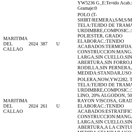
YW5236 G_E:Te¤ido Acab.
Gramaje:0
POLO (T-
SHIRT/REMERA),S/M,S/M
TELA:TEJIDO DE TRAMA
URDIMBRE,COMPOSIC.:
POLIESTER, GRADO
MARITIMA
ELABORAC.:TENIDO
DEL
2024
387
U
ACABADOS:TERMOFIJ
CALLAO
CONSTRUCCION:MANG
LARGA,SIN CUELLO,SI
ABERTURA,SIN FORRO,
RODILLA,SIN PERNERA,
MEDIDA:STANDAR,US
POLERA,NOW,YW2282, 
TELA:TEJIDO DE TRAMA
URDIMBRE,COMPOSIC.:
LINO, 20% ALGODON, 5
MARITIMA
RAYON VISCOSA, GRA
DEL
2024
261
U
ELABORAC.:TENIDO
CALLAO
ACABADOS:ESTRATIFI
CONSTRUCCION:MANG
LARGA,SIN CUELLO,SI
ABERTURA,A LA CINTU