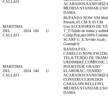
CALLAO
ACABADOS:SANFORIZ
MEDIDA:STANDAR,USO
DAMA
BUFANDA NOW S/M Medi
Present.:65 CM X 65 CM
MARITIMA
Uso:ACCESORIOS DE VE
DEL
2024
160
U
T_T:Tejido de trama y urdim
CALLAO
Comp:Poli,ster100% Constru
SCARF G_E:Te¤ido Acab.:
Gramaje:0
BANDA P EL
CABELLO,NOW,YW2236,
TELA:TEJIDO DE TRAMA
URDIMBRE,COMPOSIC.:
MARITIMA
POLIESTER, GRADO
DEL
2024
240
U
ELABORAC.:TENIDO
CALLAO
ACABADOS:SANFORIZ
CONSTRUCCION:DOS
CARAS,SIN RELLENO,
MEDIDA:STANDAR,USO
DAMA