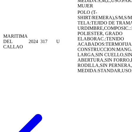
MEDIDA:S,M,L,USO:PAR
MUJER
POLO (T-
SHIRT/REMERA),S/M,S/M
TELA:TEJIDO DE TRAMA
URDIMBRE,COMPOSIC.:
POLIESTER, GRADO
MARITIMA
ELABORAC.:TENIDO
DEL
2024
317
U
ACABADOS:TERMOFIJ
CALLAO
CONSTRUCCION:MANG
LARGA,SIN CUELLO,SI
ABERTURA,SIN FORRO,
RODILLA,SIN PERNERA,
MEDIDA:STANDAR,US