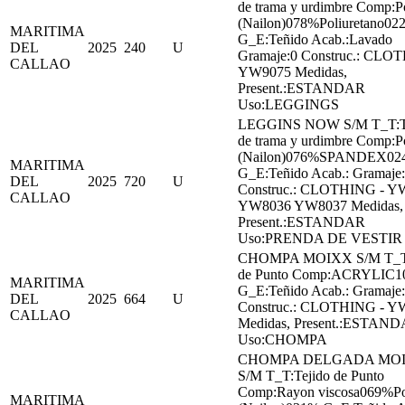
de trama y urdimbre Comp:P
(Nailon)078%Poliuretano02
MARITIMA
G_E:Teñido Acab.:Lavado
DEL
2025
240
U
Gramaje:0 Construc.: CLO
CALLAO
YW9075 Medidas,
Present.:ESTANDAR
Uso:LEGGINGS
LEGGINS NOW S/M T_T:T
de trama y urdimbre Comp:P
(Nailon)076%SPANDEX02
MARITIMA
G_E:Teñido Acab.: Gramaje
DEL
2025
720
U
Construc.: CLOTHING - Y
CALLAO
YW8036 YW8037 Medidas,
Present.:ESTANDAR
Uso:PRENDA DE VESTIR
CHOMPA MOIXX S/M T_T:
de Punto Comp:ACRYLIC
MARITIMA
G_E:Teñido Acab.: Gramaje
DEL
2025
664
U
Construc.: CLOTHING - Y
CALLAO
Medidas, Present.:ESTAN
Uso:CHOMPA
CHOMPA DELGADA MO
S/M T_T:Tejido de Punto
Comp:Rayon viscosa069%Po
MARITIMA