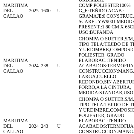
MARITIMA
COMP:POLIESTER100%
DEL
2025
1600
U
G_E:TEÑIDO ACAB.:
CALLAO
GRAMAJE:0 CONSTRUC.
SCARF - YW9001 MEDID
PRESENT.:1.80 CM X 65
USO:BUFANDA
CHOMPA O SUETER,S/M,
TIPO TELA:TEJIDO DE 
Y URDIMBRE,COMPOSIC
POLIESTER, GRADO
MARITIMA
ELABORAC.:TENIDO
DEL
2024
238
U
ACABADOS:TERMOFIJ
CALLAO
CONSTRUCCION:MANG
LARGA,CUELLO
REDONDO,SIN ABERTUR
FORRO,A LA CINTURA,
MEDIDA:STANDAR,US
CHOMPA O SUETER,S/M,
TIPO TELA:TEJIDO DE 
Y URDIMBRE,COMPOSIC
POLIESTER, GRADO
MARITIMA
ELABORAC.:TENIDO
DEL
2024
243
U
ACABADOS:TERMOFIJ
CALLAO
CONSTRUCCION:MANG