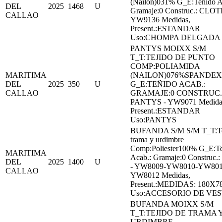
(Nailon)031% G_E:Teñido A
DEL
2025
1468
U
Gramaje:0 Construc.: CLO
CALLAO
YW9136 Medidas,
Present.:ESTANDAR
Uso:CHOMPA DELGADA
PANTYS MOIXX S/M
T_T:TEJIDO DE PUNTO
COMP:POLIAMIDA
MARITIMA
(NAILON)076%SPANDEX
DEL
2025
350
U
G_E:TEÑIDO ACAB.:
CALLAO
GRAMAJE:0 CONSTRUC.
PANTYS - YW9071 Medida
Present.:ESTANDAR
Uso:PANTYS
BUFANDA S/M S/M T_T:Te
trama y urdimbre
Comp:Poliester100% G_E:T
MARITIMA
Acab.: Gramaje:0 Construc
DEL
2025
1400
U
- YW8009-YW8010-YW801
CALLAO
YW8012 Medidas,
Present.:MEDIDAS: 180X
Uso:ACCESORIO DE VES
BUFANDA MOIXX S/M
T_T:TEJIDO DE TRAMA 
URDIMBRE