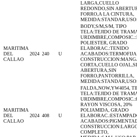
LARGA,CUELLO
REDONDO,SIN ABERTUR
FORRO,A LA CINTURA,
MEDIDA:STANDAR,US
BODY,S/M,S/M, TIPO
TELA:TEJIDO DE TRAMA
URDIMBRE,COMPOSIC.:
POLIESTER, GRADO
MARITIMA
ELABORAC.:TENIDO
DEL
2024
240
U
ACABADOS:TERMOFIJ
CALLAO
CONSTRUCCION:MANG
CORTA,CUELLO OJAL,S
ABERTURA,SIN
FORRO,PANTORRILLA,
MEDIDA:STANDAR,US
FALDA,NOW,YW4054, TI
TELA:TEJIDO DE TRAMA
URDIMBRE,COMPOSIC.:
RAYON VISCOSA, 20%
MARITIMA
POLIAMIDA, GRADO
DEL
2024
408
U
ELABORAC.:ESTAMPAD
CALLAO
ACABADOS:PIGMENTA
CONSTRUCCION:LARG
COMPLETO,