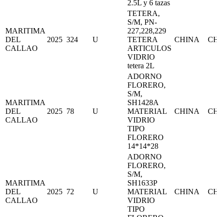
2.5L y 6 tazas
TETERA,
S/M, PN-
MARITIMA
227,228,229
DEL
2025
324
U
TETERA
CHINA
C
CALLAO
ARTICULOS
VIDRIO
tetera 2L
ADORNO
FLORERO,
S/M,
MARITIMA
SH1428A
DEL
2025
78
U
MATERIAL
CHINA
C
CALLAO
VIDRIO
TIPO
FLORERO
14*14*28
ADORNO
FLORERO,
S/M,
MARITIMA
SH1633P
DEL
2025
72
U
MATERIAL
CHINA
C
CALLAO
VIDRIO
TIPO