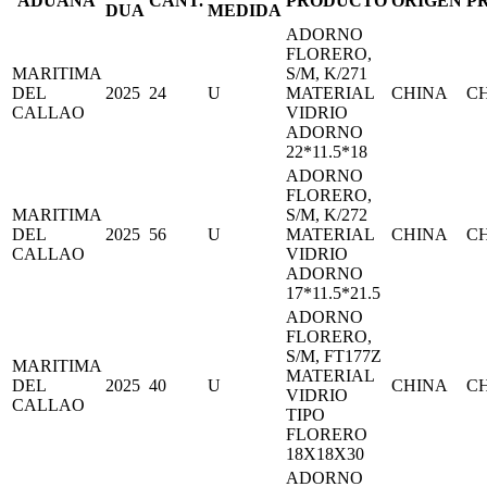
ADUANA
CANT.
PRODUCTO
ORIGEN
P
DUA
MEDIDA
ADORNO
FLORERO,
MARITIMA
S/M, K/271
DEL
2025
24
U
MATERIAL
CHINA
C
CALLAO
VIDRIO
ADORNO
22*11.5*18
ADORNO
FLORERO,
MARITIMA
S/M, K/272
DEL
2025
56
U
MATERIAL
CHINA
C
CALLAO
VIDRIO
ADORNO
17*11.5*21.5
ADORNO
FLORERO,
S/M, FT177Z
MARITIMA
MATERIAL
DEL
2025
40
U
CHINA
C
VIDRIO
CALLAO
TIPO
FLORERO
18X18X30
ADORNO