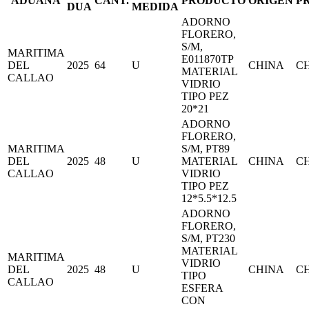
ADUANA
CANT.
PRODUCTO
ORIGEN
P
DUA
MEDIDA
ADORNO
FLORERO,
S/M,
MARITIMA
E011870TP
DEL
2025
64
U
CHINA
C
MATERIAL
CALLAO
VIDRIO
TIPO PEZ
20*21
ADORNO
FLORERO,
MARITIMA
S/M, PT89
DEL
2025
48
U
MATERIAL
CHINA
C
CALLAO
VIDRIO
TIPO PEZ
12*5.5*12.5
ADORNO
FLORERO,
S/M, PT230
MATERIAL
MARITIMA
VIDRIO
DEL
2025
48
U
CHINA
C
TIPO
CALLAO
ESFERA
CON