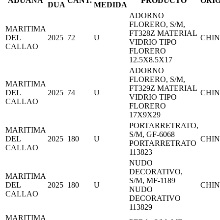
ADUANA
CANT.
PRODUCTO
ORI
DUA
MEDIDA
ADORNO
FLORERO, S/M,
MARITIMA
FT328Z MATERIAL
DEL
2025
72
U
CHI
VIDRIO TIPO
CALLAO
FLORERO
12.5X8.5X17
ADORNO
FLORERO, S/M,
MARITIMA
FT329Z MATERIAL
DEL
2025
74
U
CHI
VIDRIO TIPO
CALLAO
FLORERO
17X9X29
PORTARRETRATO,
MARITIMA
S/M, GF-6068
DEL
2025
180
U
CHI
PORTARRETRATO
CALLAO
113823
NUDO
DECORATIVO,
MARITIMA
S/M, MF-1189
DEL
2025
180
U
CHI
NUDO
CALLAO
DECORATIVO
113829
MARITIMA