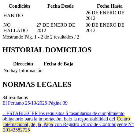
Condición
Fecha Desde
Fecha Hasta
26 DE ENERO DE
HABIDO
2012
NO
27 DE ENERO DE
30 DE ENERO DE
HALLADO
2012
2012
Mostrando
Pág.
1
-
2
de
2
resultados
/
2
HISTORIAL DOMICILIOS
Dirección
Fecha de Baja
No hay Información
NORMAS LEGALES
84 resultados
El Peruano
25/10/2025
Página 39
.- ESTABLECER los requisitos ﬁ tosanitarios de cumplimiento
obligatorio para la importación, bajo la responsabilidad del
Centro
Internacional
de
la
Papa
con Registro Único de Contribuyente N°
20142582725