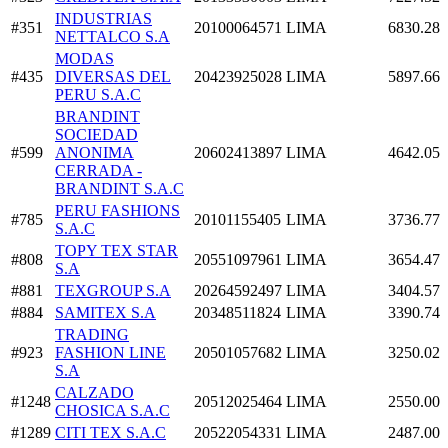
INDUSTRIAS
#351
20100064571
LIMA
6830.28
NETTALCO S.A
MODAS
#435
DIVERSAS DEL
20423925028
LIMA
5897.66
PERU S.A.C
BRANDINT
SOCIEDAD
#599
ANONIMA
20602413897
LIMA
4642.05
CERRADA -
BRANDINT S.A.C
PERU FASHIONS
#785
20101155405
LIMA
3736.77
S.A.C
TOPY TEX STAR
#808
20551097961
LIMA
3654.47
S.A
#881
TEXGROUP S.A
20264592497
LIMA
3404.57
#884
SAMITEX S.A
20348511824
LIMA
3390.74
TRADING
#923
FASHION LINE
20501057682
LIMA
3250.02
S.A
CALZADO
#1248
20512025464
LIMA
2550.00
CHOSICA S.A.C
#1289
CITI TEX S.A.C
20522054331
LIMA
2487.00