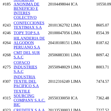
#185
ANONIMA DE
20104498044
ICA
10550.09
BENEFICIO E
INTERES
COLECTIVO
CONFECCIONES
#243
20101362702
LIMA
8605.07
TEXTIMAX S.A
#246
TOPY TOP S.A
20100047056
LIMA
8554.39
HILANDERIA DE
#264
ALGODON
20418108151
LIMA
8187.62
PERUANO S.A
CMT DEL SUR
#268
20506883301
LIMA
8097.42
S.A.C
COFACO
#275
INDUSTRIES
20550948029
LIMA
8003.71
S.A.C
INDUSTRIA
#307
TEXTIL DEL
20112316249
LIMA
7474.57
PACIFICO S.A
TEXTILE
SOURCING
#315
20550330050
ICA
7362.48
COMPANY S.A.C.
BIC
#323
CREDITEX S.A.A
20133530003
LIMA
7227.52