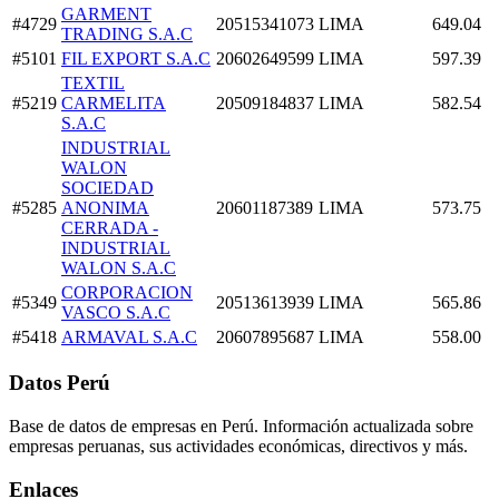
GARMENT
#4729
20515341073
LIMA
649.04
TRADING S.A.C
#5101
FIL EXPORT S.A.C
20602649599
LIMA
597.39
TEXTIL
#5219
CARMELITA
20509184837
LIMA
582.54
S.A.C
INDUSTRIAL
WALON
SOCIEDAD
#5285
ANONIMA
20601187389
LIMA
573.75
CERRADA -
INDUSTRIAL
WALON S.A.C
CORPORACION
#5349
20513613939
LIMA
565.86
VASCO S.A.C
#5418
ARMAVAL S.A.C
20607895687
LIMA
558.00
Datos Perú
Base de datos de empresas en Perú. Información actualizada sobre
empresas peruanas, sus actividades económicas, directivos y más.
Enlaces