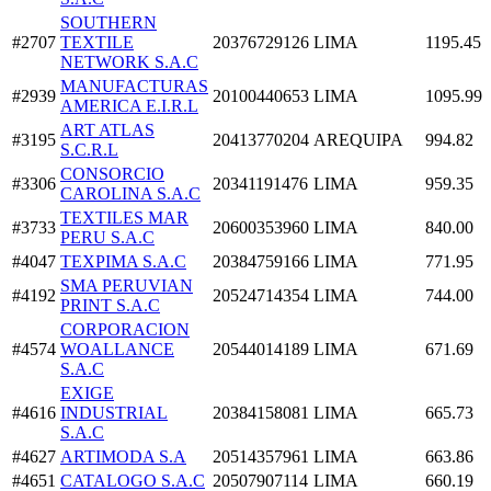
SOUTHERN
#2707
TEXTILE
20376729126
LIMA
1195.45
NETWORK S.A.C
MANUFACTURAS
#2939
20100440653
LIMA
1095.99
AMERICA E.I.R.L
ART ATLAS
#3195
20413770204
AREQUIPA
994.82
S.C.R.L
CONSORCIO
#3306
20341191476
LIMA
959.35
CAROLINA S.A.C
TEXTILES MAR
#3733
20600353960
LIMA
840.00
PERU S.A.C
#4047
TEXPIMA S.A.C
20384759166
LIMA
771.95
SMA PERUVIAN
#4192
20524714354
LIMA
744.00
PRINT S.A.C
CORPORACION
#4574
WOALLANCE
20544014189
LIMA
671.69
S.A.C
EXIGE
#4616
INDUSTRIAL
20384158081
LIMA
665.73
S.A.C
#4627
ARTIMODA S.A
20514357961
LIMA
663.86
#4651
CATALOGO S.A.C
20507907114
LIMA
660.19