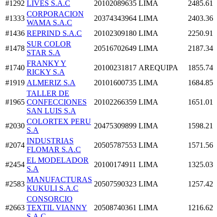
#1292
LIVES S.A.C
20102089635
LIMA
2485.61
CORPORACION
#1333
20374343964
LIMA
2403.36
WAMA S.A.C
#1436
REPRIND S.A.C
20102309180
LIMA
2250.91
SUR COLOR
#1478
20516702649
LIMA
2187.34
STAR S.A
FRANKY Y
#1740
20100231817
AREQUIPA
1855.74
RICKY S.A
#1919
ALMERIZ S.A
20101600735
LIMA
1684.85
TALLER DE
#1965
CONFECCIONES
20102266359
LIMA
1651.01
SAN LUIS S.A
COLORTEX PERU
#2030
20475309899
LIMA
1598.21
S.A
INDUSTRIAS
#2074
20505787553
LIMA
1571.56
FLOMAR S.A.C
EL MODELADOR
#2454
20100174911
LIMA
1325.03
S.A
MANUFACTURAS
#2583
20507590323
LIMA
1257.42
KUKULI S.A.C
CONSORCIO
#2663
TEXTIL VIANNY
20508740361
LIMA
1216.62
S.A.C