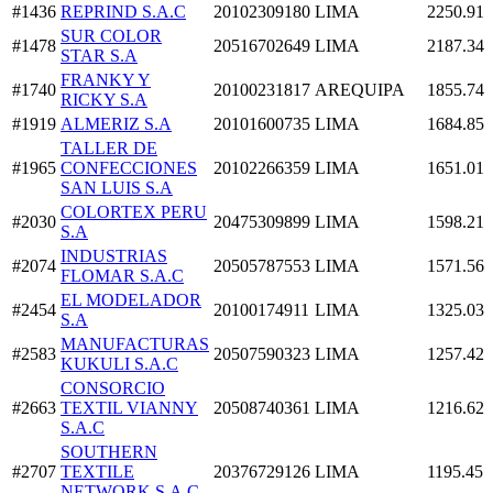
#1436
REPRIND S.A.C
20102309180
LIMA
2250.91
SUR COLOR
#1478
20516702649
LIMA
2187.34
STAR S.A
FRANKY Y
#1740
20100231817
AREQUIPA
1855.74
RICKY S.A
#1919
ALMERIZ S.A
20101600735
LIMA
1684.85
TALLER DE
#1965
CONFECCIONES
20102266359
LIMA
1651.01
SAN LUIS S.A
COLORTEX PERU
#2030
20475309899
LIMA
1598.21
S.A
INDUSTRIAS
#2074
20505787553
LIMA
1571.56
FLOMAR S.A.C
EL MODELADOR
#2454
20100174911
LIMA
1325.03
S.A
MANUFACTURAS
#2583
20507590323
LIMA
1257.42
KUKULI S.A.C
CONSORCIO
#2663
TEXTIL VIANNY
20508740361
LIMA
1216.62
S.A.C
SOUTHERN
#2707
TEXTILE
20376729126
LIMA
1195.45
NETWORK S.A.C