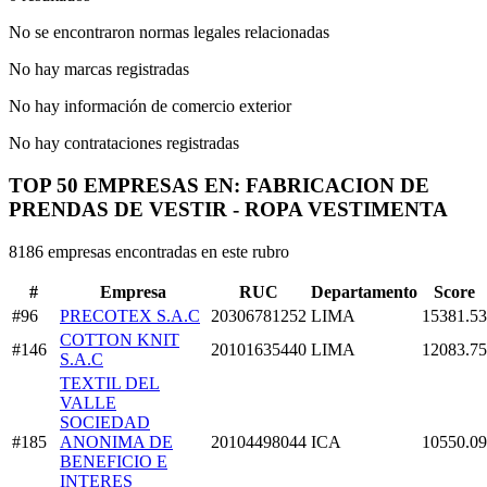
No se encontraron normas legales relacionadas
No hay marcas registradas
No hay información de comercio exterior
No hay contrataciones registradas
TOP 50 EMPRESAS EN: FABRICACION DE
PRENDAS DE VESTIR - ROPA VESTIMENTA
8186 empresas encontradas en este rubro
#
Empresa
RUC
Departamento
Score
#96
PRECOTEX S.A.C
20306781252
LIMA
15381.53
COTTON KNIT
#146
20101635440
LIMA
12083.75
S.A.C
TEXTIL DEL
VALLE
SOCIEDAD
#185
ANONIMA DE
20104498044
ICA
10550.09
BENEFICIO E
INTERES