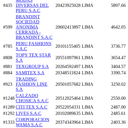
MODAS
#435
DIVERSAS DEL
20423925028
LIMA
5897.66
PERU S.A.C
BRANDINT
SOCIEDAD
#599
ANONIMA
20602413897
LIMA
4642.05
CERRADA -
BRANDINT S.A.C
PERU FASHIONS
#785
20101155405
LIMA
3736.77
S.A.C
TOPY TEX STAR
#808
20551097961
LIMA
3654.47
S.A
#881
TEXGROUP S.A
20264592497
LIMA
3404.57
#884
SAMITEX S.A
20348511824
LIMA
3390.74
TRADING
#923
FASHION LINE
20501057682
LIMA
3250.02
S.A
CALZADO
#1248
20512025464
LIMA
2550.00
CHOSICA S.A.C
#1289
CITI TEX S.A.C
20522054331
LIMA
2487.00
#1292
LIVES S.A.C
20102089635
LIMA
2485.61
CORPORACION
#1333
20374343964
LIMA
2403.36
WAMA S.A.C