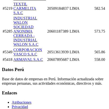
TEXTIL
#5219
CARMELITA
20509184837
LIMA
582.54
S.A.C
INDUSTRIAL
WALON
SOCIEDAD
#5285
ANONIMA
20601187389
LIMA
573.75
CERRADA -
INDUSTRIAL
WALON S.A.C
CORPORACION
#5349
20513613939
LIMA
565.86
VASCO S.A.C
#5418
ARMAVAL S.A.C
20607895687
LIMA
558.00
Datos Perú
Base de datos de empresas en Perú. Información actualizada sobre
empresas peruanas, sus actividades económicas, directivos y más.
Enlaces
Atribuciones
Privacidad