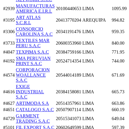
MANUFACTURAS
#2939
20100440653
LIMA
1095.99
AMERICA E.I.R.L
ART ATLAS
#3195
20413770204
AREQUIPA
994.82
S.C.R.L
CONSORCIO
#3306
20341191476
LIMA
959.35
CAROLINA S.A.C
TEXTILES MAR
#3733
20600353960
LIMA
840.00
PERU S.A.C
#4047
TEXPIMA S.A.C
20384759166
LIMA
771.95
SMA PERUVIAN
#4192
20524714354
LIMA
744.00
PRINT S.A.C
CORPORACION
#4574
WOALLANCE
20544014189
LIMA
671.69
S.A.C
EXIGE
#4616
INDUSTRIAL
20384158081
LIMA
665.73
S.A.C
#4627
ARTIMODA S.A
20514357961
LIMA
663.86
#4651
CATALOGO S.A.C
20507907114
LIMA
660.19
GARMENT
#4729
20515341073
LIMA
649.04
TRADING S.A.C
#5101
FIL EXPORT S.A.C
20602649599
LIMA
597.39