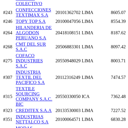
COLECTIVO
CONFECCIONES
#243
20101362702
LIMA
8605.07
TEXTIMAX S.A
#246
TOPY TOP S.A
20100047056
LIMA
8554.39
HILANDERIA DE
#264
ALGODON
20418108151
LIMA
8187.62
PERUANO S.A
CMT DEL SUR
#268
20506883301
LIMA
8097.42
S.A.C
COFACO
#275
INDUSTRIES
20550948029
LIMA
8003.71
S.A.C
INDUSTRIA
#307
TEXTIL DEL
20112316249
LIMA
7474.57
PACIFICO S.A
TEXTILE
SOURCING
#315
20550330050
ICA
7362.48
COMPANY S.A.C.
BIC
#323
CREDITEX S.A.A
20133530003
LIMA
7227.52
INDUSTRIAS
#351
20100064571
LIMA
6830.28
NETTALCO S.A