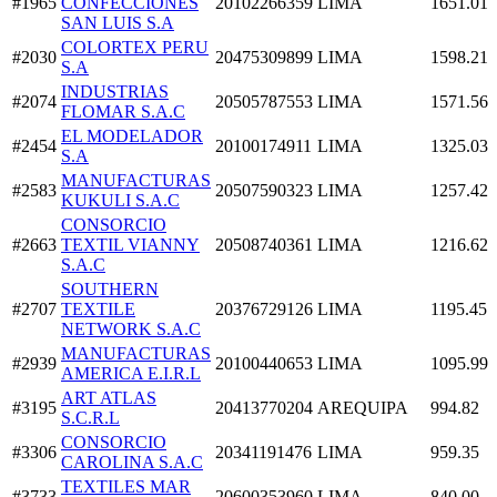
#1965
CONFECCIONES
20102266359
LIMA
1651.01
SAN LUIS S.A
COLORTEX PERU
#2030
20475309899
LIMA
1598.21
S.A
INDUSTRIAS
#2074
20505787553
LIMA
1571.56
FLOMAR S.A.C
EL MODELADOR
#2454
20100174911
LIMA
1325.03
S.A
MANUFACTURAS
#2583
20507590323
LIMA
1257.42
KUKULI S.A.C
CONSORCIO
#2663
TEXTIL VIANNY
20508740361
LIMA
1216.62
S.A.C
SOUTHERN
#2707
TEXTILE
20376729126
LIMA
1195.45
NETWORK S.A.C
MANUFACTURAS
#2939
20100440653
LIMA
1095.99
AMERICA E.I.R.L
ART ATLAS
#3195
20413770204
AREQUIPA
994.82
S.C.R.L
CONSORCIO
#3306
20341191476
LIMA
959.35
CAROLINA S.A.C
TEXTILES MAR
#3733
20600353960
LIMA
840.00