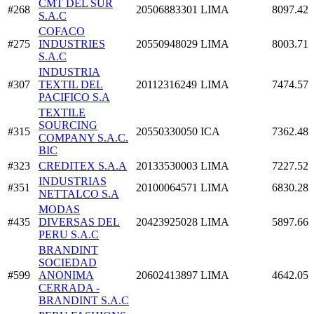
CMT DEL SUR
#268
20506883301
LIMA
8097.42
S.A.C
COFACO
#275
INDUSTRIES
20550948029
LIMA
8003.71
S.A.C
INDUSTRIA
#307
TEXTIL DEL
20112316249
LIMA
7474.57
PACIFICO S.A
TEXTILE
SOURCING
#315
20550330050
ICA
7362.48
COMPANY S.A.C.
BIC
#323
CREDITEX S.A.A
20133530003
LIMA
7227.52
INDUSTRIAS
#351
20100064571
LIMA
6830.28
NETTALCO S.A
MODAS
#435
DIVERSAS DEL
20423925028
LIMA
5897.66
PERU S.A.C
BRANDINT
SOCIEDAD
#599
ANONIMA
20602413897
LIMA
4642.05
CERRADA -
BRANDINT S.A.C