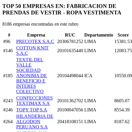
TOP 50 EMPRESAS EN: FABRICACION DE
PRENDAS DE VESTIR - ROPA VESTIMENTA
8186 empresas encontradas en este rubro
#
Empresa
RUC
Departamento
Score
#96
PRECOTEX S.A.C
20306781252
LIMA
15381.53
COTTON KNIT
#146
20101635440
LIMA
12083.75
S.A.C
TEXTIL DEL
VALLE
SOCIEDAD
#185
ANONIMA DE
20104498044
ICA
10550.09
BENEFICIO E
INTERES
COLECTIVO
CONFECCIONES
#243
20101362702
LIMA
8605.07
TEXTIMAX S.A
#246
TOPY TOP S.A
20100047056
LIMA
8554.39
HILANDERIA DE
#264
ALGODON
20418108151
LIMA
8187.62
PERUANO S.A