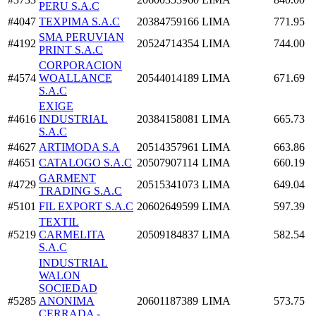
PERU S.A.C
#4047
TEXPIMA S.A.C
20384759166
LIMA
771.95
SMA PERUVIAN
#4192
20524714354
LIMA
744.00
PRINT S.A.C
CORPORACION
#4574
WOALLANCE
20544014189
LIMA
671.69
S.A.C
EXIGE
#4616
INDUSTRIAL
20384158081
LIMA
665.73
S.A.C
#4627
ARTIMODA S.A
20514357961
LIMA
663.86
#4651
CATALOGO S.A.C
20507907114
LIMA
660.19
GARMENT
#4729
20515341073
LIMA
649.04
TRADING S.A.C
#5101
FIL EXPORT S.A.C
20602649599
LIMA
597.39
TEXTIL
#5219
CARMELITA
20509184837
LIMA
582.54
S.A.C
INDUSTRIAL
WALON
SOCIEDAD
#5285
ANONIMA
20601187389
LIMA
573.75
CERRADA -