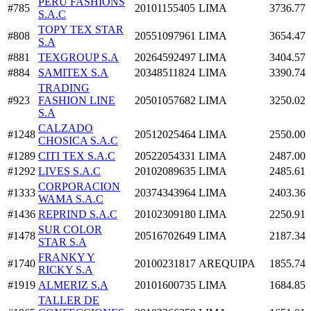
PERU FASHIONS
#785
20101155405
LIMA
3736.77
S.A.C
TOPY TEX STAR
#808
20551097961
LIMA
3654.47
S.A
#881
TEXGROUP S.A
20264592497
LIMA
3404.57
#884
SAMITEX S.A
20348511824
LIMA
3390.74
TRADING
#923
FASHION LINE
20501057682
LIMA
3250.02
S.A
CALZADO
#1248
20512025464
LIMA
2550.00
CHOSICA S.A.C
#1289
CITI TEX S.A.C
20522054331
LIMA
2487.00
#1292
LIVES S.A.C
20102089635
LIMA
2485.61
CORPORACION
#1333
20374343964
LIMA
2403.36
WAMA S.A.C
#1436
REPRIND S.A.C
20102309180
LIMA
2250.91
SUR COLOR
#1478
20516702649
LIMA
2187.34
STAR S.A
FRANKY Y
#1740
20100231817
AREQUIPA
1855.74
RICKY S.A
#1919
ALMERIZ S.A
20101600735
LIMA
1684.85
TALLER DE