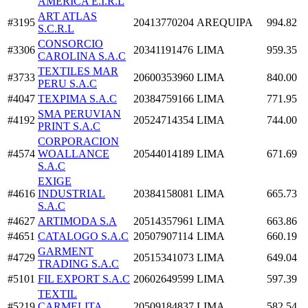
AMERICA E.I.R.L
ART ATLAS
#3195
20413770204
AREQUIPA
994.82
S.C.R.L
CONSORCIO
#3306
20341191476
LIMA
959.35
CAROLINA S.A.C
TEXTILES MAR
#3733
20600353960
LIMA
840.00
PERU S.A.C
#4047
TEXPIMA S.A.C
20384759166
LIMA
771.95
SMA PERUVIAN
#4192
20524714354
LIMA
744.00
PRINT S.A.C
CORPORACION
#4574
WOALLANCE
20544014189
LIMA
671.69
S.A.C
EXIGE
#4616
INDUSTRIAL
20384158081
LIMA
665.73
S.A.C
#4627
ARTIMODA S.A
20514357961
LIMA
663.86
#4651
CATALOGO S.A.C
20507907114
LIMA
660.19
GARMENT
#4729
20515341073
LIMA
649.04
TRADING S.A.C
#5101
FIL EXPORT S.A.C
20602649599
LIMA
597.39
TEXTIL
#5219
CARMELITA
20509184837
LIMA
582.54