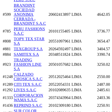
BRANDINT
SOCIEDAD
#599
ANONIMA
20602413897
LIMA
4642.05
CERRADA -
BRANDINT S.A.C
PERU FASHIONS
#785
20101155405
LIMA
3736.77
S.A.C
TOPY TEX STAR
#808
20551097961
LIMA
3654.47
S.A
#881
TEXGROUP S.A
20264592497
LIMA
3404.57
#884
SAMITEX S.A
20348511824
LIMA
3390.74
TRADING
#923
FASHION LINE
20501057682
LIMA
3250.02
S.A
CALZADO
#1248
20512025464
LIMA
2550.00
CHOSICA S.A.C
#1289
CITI TEX S.A.C
20522054331
LIMA
2487.00
#1292
LIVES S.A.C
20102089635
LIMA
2485.61
CORPORACION
#1333
20374343964
LIMA
2403.36
WAMA S.A.C
#1436
REPRIND S.A.C
20102309180
LIMA
2250.91
SUR COLOR