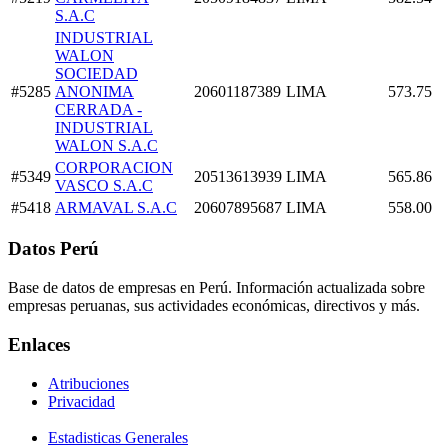
S.A.C
INDUSTRIAL
WALON
SOCIEDAD
#5285
ANONIMA
20601187389
LIMA
573.75
CERRADA -
INDUSTRIAL
WALON S.A.C
CORPORACION
#5349
20513613939
LIMA
565.86
VASCO S.A.C
#5418
ARMAVAL S.A.C
20607895687
LIMA
558.00
Datos Perú
Base de datos de empresas en Perú. Información actualizada sobre
empresas peruanas, sus actividades económicas, directivos y más.
Enlaces
Atribuciones
Privacidad
Estadisticas Generales