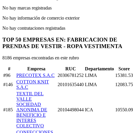
No hay marcas registradas
No hay información de comercio exterior
No hay contrataciones registradas
TOP 50 EMPRESAS EN: FABRICACION DE
PRENDAS DE VESTIR - ROPA VESTIMENTA
8186 empresas encontradas en este rubro
#
Empresa
RUC
Departamento
Score
#96
PRECOTEX S.A.C
20306781252
LIMA
15381.53
COTTON KNIT
#146
20101635440
LIMA
12083.75
S.A.C
TEXTIL DEL
VALLE
SOCIEDAD
#185
ANONIMA DE
20104498044
ICA
10550.09
BENEFICIO E
INTERES
COLECTIVO
CONFECCIONES