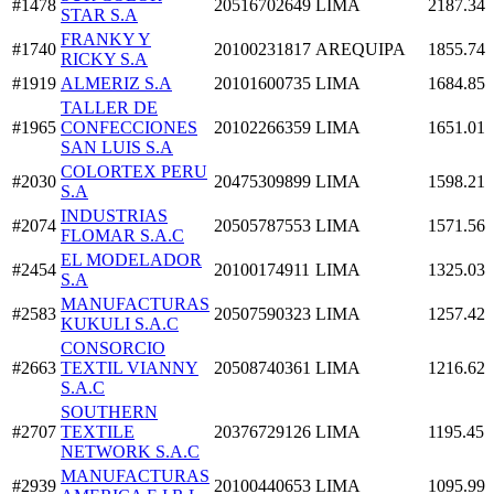
#1478
20516702649
LIMA
2187.34
STAR S.A
FRANKY Y
#1740
20100231817
AREQUIPA
1855.74
RICKY S.A
#1919
ALMERIZ S.A
20101600735
LIMA
1684.85
TALLER DE
#1965
CONFECCIONES
20102266359
LIMA
1651.01
SAN LUIS S.A
COLORTEX PERU
#2030
20475309899
LIMA
1598.21
S.A
INDUSTRIAS
#2074
20505787553
LIMA
1571.56
FLOMAR S.A.C
EL MODELADOR
#2454
20100174911
LIMA
1325.03
S.A
MANUFACTURAS
#2583
20507590323
LIMA
1257.42
KUKULI S.A.C
CONSORCIO
#2663
TEXTIL VIANNY
20508740361
LIMA
1216.62
S.A.C
SOUTHERN
#2707
TEXTILE
20376729126
LIMA
1195.45
NETWORK S.A.C
MANUFACTURAS
#2939
20100440653
LIMA
1095.99