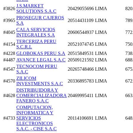
J.S.MARKET
#3826
20429055696
LIMA
820
SOLUTIONS S.A.C
PROSEGUR CAJEROS
#3965
20514431109
LIMA
789
S.A
CALA SERVICIOS
#4045
20606544937
LIMA
772
INTEGRALES S.A
TERCERIZA PERU
#4154
20521074745
LIMA
750
S.C.R.L
#4228
GLOBOKAS PERU S.A
20515849531
LIMA
738
#4487
AVANCE LEGAL S.A.C
20509121592
LIMA
688
TECNOCOM PERU
#4547
20265748466
LIMA
675
S.A.C
ZILICOM
#4570
20336895783
LIMA
672
INVESTMENTS S.A.C
DISTRIBUIDORA Y
#4628
COMERCIALIZADORA
20469995411
LIMA
663
FANERO S.A.C
COMPUTACION,
INFORMATICA Y
#4733
SERVICIOS
20114106691
LIMA
648
ELECTRONICOS
S.A.C. - CISE S.A.C