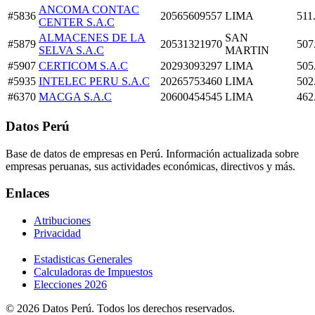
ANCOMA CONTAC
#5836
20565609557
LIMA
511
CENTER S.A.C
ALMACENES DE LA
SAN
#5879
20531321970
507
SELVA S.A.C
MARTIN
#5907
CERTICOM S.A.C
20293093297
LIMA
505
#5935
INTELEC PERU S.A.C
20265753460
LIMA
502
#6370
MACGA S.A.C
20600454545
LIMA
462
Datos Perú
Base de datos de empresas en Perú. Información actualizada sobre
empresas peruanas, sus actividades económicas, directivos y más.
Enlaces
Atribuciones
Privacidad
Estadisticas Generales
Calculadoras de Impuestos
Elecciones 2026
© 2026 Datos Perú. Todos los derechos reservados.