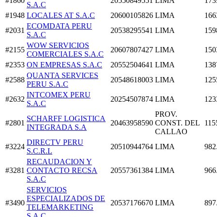
#1860
20550849551
LIMA
173
S.A.C
#1948
LOCALES AT S.A.C
20600105826
LIMA
166
ECOMDATA PERU
#2031
20538295541
LIMA
159
S.A.C
WOW SERVICIOS
#2155
20607807427
LIMA
150
COMERCIALES S.A.C
#2353
ON EMPRESAS S.A.C
20552504641
LIMA
138
QUANTA SERVICES
#2588
20548618003
LIMA
125
PERU S.A.C
INTCOMEX PERU
#2632
20254507874
LIMA
123
S.A.C
PROV.
SCHARFF LOGISTICA
#2801
20463958590
CONST. DEL
115
INTEGRADA S.A
CALLAO
DIRECTV PERU
#3224
20510944764
LIMA
982
S.C.R.L
RECAUDACION Y
#3281
CONTACTO RECSA
20557361384
LIMA
966
S.A.C
SERVICIOS
ESPECIALIZADOS DE
#3490
20537176670
LIMA
897
TELEMARKETING
S.A.C