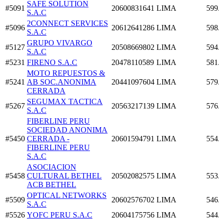
SAFE SOLUTION
#5091
20600831641
LIMA
599
S.A.C
2CONNECT SERVICES
#5096
20612641286
LIMA
598
S.A.C
GRUPO VIVARGO
#5127
20508669802
LIMA
594
S.A.C
#5231
FIRENO S.A.C
20478110589
LIMA
581
MOTO REPUESTOS &
#5241
AB SOC.ANONIMA
20441097604
LIMA
579
CERRADA
SEGUMAX TACTICA
#5267
20563217139
LIMA
576
S.A.C
FIBERLINE PERU
SOCIEDAD ANONIMA
#5450
CERRADA -
20601594791
LIMA
554
FIBERLINE PERU
S.A.C
ASOCIACION
#5458
CULTURAL BETHEL
20502082575
LIMA
553
ACB BETHEL
OPTICAL NETWORKS
#5509
20602576702
LIMA
546
S.A.C
#5526
YOFC PERU S.A.C
20604175756
LIMA
544