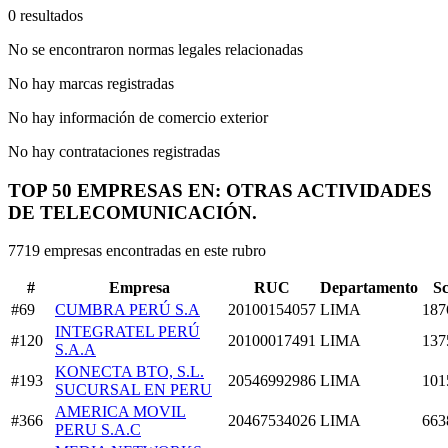
0 resultados
No se encontraron normas legales relacionadas
No hay marcas registradas
No hay información de comercio exterior
No hay contrataciones registradas
TOP 50 EMPRESAS EN: OTRAS ACTIVIDADES
DE TELECOMUNICACIÓN.
7719 empresas encontradas en este rubro
#
Empresa
RUC
Departamento
S
#69
CUMBRA PERÚ S.A
20100154057
LIMA
187
INTEGRATEL PERÚ
#120
20100017491
LIMA
137
S.A.A
KONECTA BTO, S.L.
#193
20546992986
LIMA
101
SUCURSAL EN PERU
AMERICA MOVIL
#366
20467534026
LIMA
663
PERU S.A.C