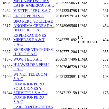
MEDIA NETWORKS
#404
20335955065
LIMA
622
LATIN AMERICA S.A.C
#464
VIETTEL PERU S.A.C
20543254798
LIMA
561
#538
ENTEL PERU S.A
20106897914
LIMA
501
BPO PERU SOCIEDAD
#617
ANONIMA CERRADA -
20548969566
LIMA
454
BPO PERU S.A.C
EXPLORACIONES
LA
#665
MINERAS EA & T
20482751092
424
LIBERTAD
S.A.C
REPRESENTACIONES
#837
20507771204
LIMA
355
H DE C S.A.C
#1376
WOW TEL S.A.C
20605977406
LIMA
232
HUAWEI DEL PERU
#1397
20507646728
LIMA
230
S.A.C
WI-NET TELECOM
#1666
20521233991
LIMA
193
S.A.C
DOMINIONPERU
SOLUCIONES Y
#1844
SERVICIOS S.A.C. -
20547132158
LIMA
175
DOMINIONPERU
S.A.C
LARI CONTRATISTAS