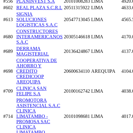
#556
PLANINVEST S.A
20101008283
LIMA
4920.
#602
REAL PLAZA S.C.R.L
20511315922
LIMA
4633.
SIGNIA
#613
SOLUCIONES
20547713045
LIMA
4565.
LOGISTICAS S.A.C
CONSTRUCTORES
#680
INTERAMERICANOS
20305146618
LIMA
4170.
S.A.C
DERRAMA
#689
20136424867
LIMA
4137.
MAGISTERIAL
COOPERATIVA DE
AHORRO Y
#698
CREDITO
20600634110
AREQUIPA
4104.
CREDICOOP
AREQUIPA
CLINICA SAN
#709
20100162742
LIMA
4038.
FELIPE S.A
PROMOTORA
ASISTENCIAL S.A.C
CLINICA
#714
LIMATAMBO -
20101098681
LIMA
4017.
PROMOSA SAC
CLINICA
LIMATAMBO