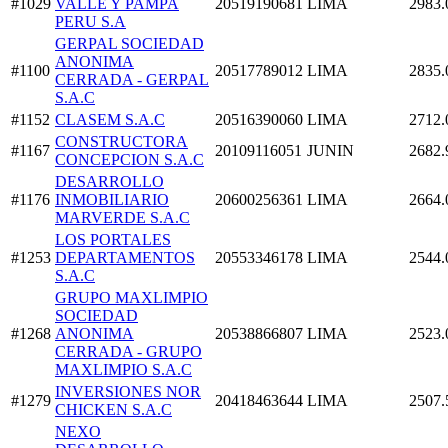
#1029
VALLE Y PAMPA
20519190681
LIMA
2983.
PERU S.A
GERPAL SOCIEDAD
ANONIMA
#1100
20517789012
LIMA
2835.
CERRADA - GERPAL
S.A.C
#1152
CLASEM S.A.C
20516390060
LIMA
2712.
CONSTRUCTORA
#1167
20109116051
JUNIN
2682.
CONCEPCION S.A.C
DESARROLLO
#1176
INMOBILIARIO
20600256361
LIMA
2664.
MARVERDE S.A.C
LOS PORTALES
#1253
DEPARTAMENTOS
20553346178
LIMA
2544.
S.A.C
GRUPO MAXLIMPIO
SOCIEDAD
#1268
ANONIMA
20538866807
LIMA
2523.
CERRADA - GRUPO
MAXLIMPIO S.A.C
INVERSIONES NOR
#1279
20418463644
LIMA
2507.
CHICKEN S.A.C
NEXO