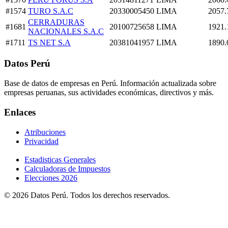
#1574
TURO S.A.C
20330005450
LIMA
2057.
CERRADURAS
#1681
20100725658
LIMA
1921.
NACIONALES S.A.C
#1711
TS NET S.A
20381041957
LIMA
1890.
Datos Perú
Base de datos de empresas en Perú. Información actualizada sobre
empresas peruanas, sus actividades económicas, directivos y más.
Enlaces
Atribuciones
Privacidad
Estadisticas Generales
Calculadoras de Impuestos
Elecciones 2026
© 2026 Datos Perú. Todos los derechos reservados.