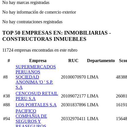
No hay marcas registradas
No hay información de comercio exterior
No hay contrataciones registradas
TOP 50 EMPRESAS EN: INMOBILIARIAS -
CONSTRUCTORAS INMUEBLES
11724 empresas encontradas en este rubro
#
Empresa
RUC
Departamento
Sco
SUPERMERCADOS
PERUANOS
#8
SOCIEDAD
20100070970
LIMA
48388
ANONIMA 'O ' S.P.
S.A
CENCOSUD RETAIL
#38
20109072177
LIMA
26081
PERU S.A
#88
LOS PORTALES S.A
20301837896
LIMA
16191
PACIFICO
COMPAÑIA DE
#94
20332970411
LIMA
15648
SEGUROS Y
REASEGUROS