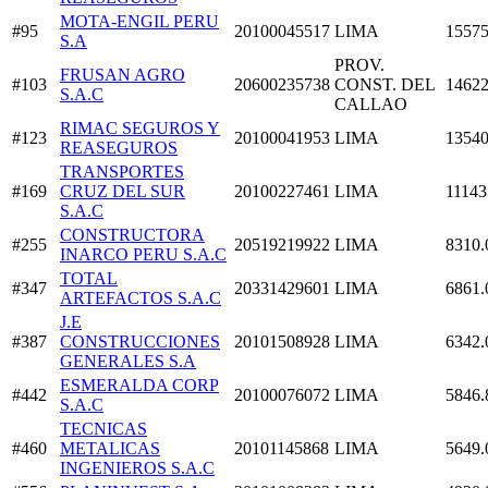
MOTA-ENGIL PERU
#95
20100045517
LIMA
15575
S.A
PROV.
FRUSAN AGRO
#103
20600235738
CONST. DEL
14622
S.A.C
CALLAO
RIMAC SEGUROS Y
#123
20100041953
LIMA
13540
REASEGUROS
TRANSPORTES
#169
CRUZ DEL SUR
20100227461
LIMA
11143
S.A.C
CONSTRUCTORA
#255
20519219922
LIMA
8310.
INARCO PERU S.A.C
TOTAL
#347
20331429601
LIMA
6861.
ARTEFACTOS S.A.C
J.E
#387
CONSTRUCCIONES
20101508928
LIMA
6342.
GENERALES S.A
ESMERALDA CORP
#442
20100076072
LIMA
5846.
S.A.C
TECNICAS
#460
METALICAS
20101145868
LIMA
5649.
INGENIEROS S.A.C