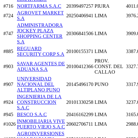
#716
NORTFARMA S.A.C
20399497257
PIURA
4011.
AGROVET MARKET
#724
20250406941
LIMA
3976.
S.A
ADMINISTRADORA
JOCKEY PLAZA
#747
20306841506
LIMA
3909.
SHOPPING CENTER
S.A
REGUARD
#885
20100155371
LIMA
3387.
SECURITY CORP S.A
PROV.
SAVAR AGENTES DE
#903
20100412366
CONST. DEL
3327.
ADUANA S.A
CALLAO
UNIVERSIDAD
#907
NACIONAL DEL
20145496170
PUNO
3317.
ALTIPLANO PUNO
INGENIERIA DE LA
#924
CONSTRUCCION
20101330258
LIMA
3237.
S.A.C
#945
BESCO S.A.C
20416162299
LIMA
3165.
INMOBILIARIA VIVE
#1026
20602706711
LIMA
2988.
PUERTO VIEJO S.A.C
AGROINVERSIONES