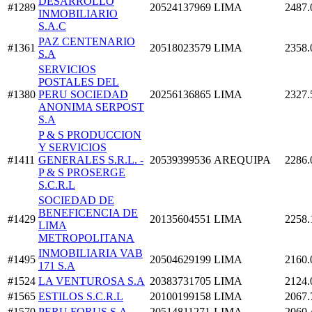
DESARROLLO
#1289
20524137969
LIMA
2487.
INMOBILIARIO
S.A.C
PAZ CENTENARIO
#1361
20518023579
LIMA
2358.
S.A
SERVICIOS
POSTALES DEL
#1380
PERU SOCIEDAD
20256136865
LIMA
2327.
ANONIMA SERPOST
S.A
P & S PRODUCCION
Y SERVICIOS
#1411
GENERALES S.R.L. -
20539399536
AREQUIPA
2286.
P & S PROSERGE
S.C.R.L
SOCIEDAD DE
BENEFICENCIA DE
#1429
20135604551
LIMA
2258.
LIMA
METROPOLITANA
INMOBILIARIA VAB
#1495
20504629199
LIMA
2160.
171 S.A
#1524
LA VENTUROSA S.A
20383731705
LIMA
2124.
#1565
ESTILOS S.C.R.L
20100199158
LIMA
2067.
#1570
PERU FORUS S.A
20514811271
LIMA
2060.