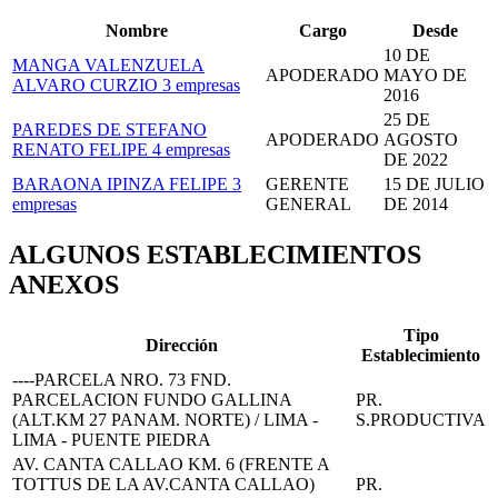
Nombre
Cargo
Desde
10 DE
MANGA VALENZUELA
APODERADO
MAYO DE
ALVARO CURZIO
3 empresas
2016
25 DE
PAREDES DE STEFANO
APODERADO
AGOSTO
RENATO FELIPE
4 empresas
DE 2022
BARAONA IPINZA FELIPE
3
GERENTE
15 DE JULIO
empresas
GENERAL
DE 2014
ALGUNOS ESTABLECIMIENTOS
ANEXOS
Tipo
Dirección
Establecimiento
----PARCELA NRO. 73 FND.
PARCELACION FUNDO GALLINA
PR.
(ALT.KM 27 PANAM. NORTE) / LIMA -
S.PRODUCTIVA
LIMA - PUENTE PIEDRA
AV. CANTA CALLAO KM. 6 (FRENTE A
TOTTUS DE LA AV.CANTA CALLAO)
PR.