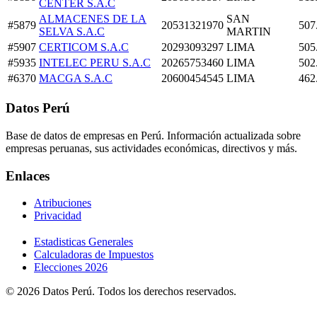
CENTER S.A.C
ALMACENES DE LA
SAN
#5879
20531321970
507
SELVA S.A.C
MARTIN
#5907
CERTICOM S.A.C
20293093297
LIMA
505
#5935
INTELEC PERU S.A.C
20265753460
LIMA
502
#6370
MACGA S.A.C
20600454545
LIMA
462
Datos Perú
Base de datos de empresas en Perú. Información actualizada sobre
empresas peruanas, sus actividades económicas, directivos y más.
Enlaces
Atribuciones
Privacidad
Estadisticas Generales
Calculadoras de Impuestos
Elecciones 2026
© 2026 Datos Perú. Todos los derechos reservados.