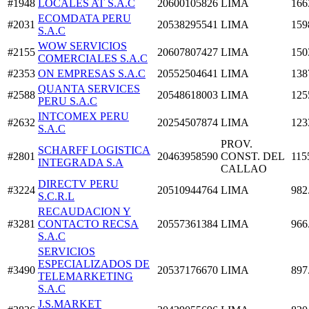
#1948
LOCALES AT S.A.C
20600105826
LIMA
166
ECOMDATA PERU
#2031
20538295541
LIMA
159
S.A.C
WOW SERVICIOS
#2155
20607807427
LIMA
150
COMERCIALES S.A.C
#2353
ON EMPRESAS S.A.C
20552504641
LIMA
138
QUANTA SERVICES
#2588
20548618003
LIMA
125
PERU S.A.C
INTCOMEX PERU
#2632
20254507874
LIMA
123
S.A.C
PROV.
SCHARFF LOGISTICA
#2801
20463958590
CONST. DEL
115
INTEGRADA S.A
CALLAO
DIRECTV PERU
#3224
20510944764
LIMA
982
S.C.R.L
RECAUDACION Y
#3281
CONTACTO RECSA
20557361384
LIMA
966
S.A.C
SERVICIOS
ESPECIALIZADOS DE
#3490
20537176670
LIMA
897
TELEMARKETING
S.A.C
J.S.MARKET