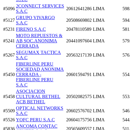
2CONNECT SERVICES
#5096
20612641286
LIMA
598
S.A.C
GRUPO VIVARGO
#5127
20508669802
LIMA
594
S.A.C
#5231
FIRENO S.A.C
20478110589
LIMA
581
MOTO REPUESTOS &
#5241
AB SOC.ANONIMA
20441097604
LIMA
579
CERRADA
SEGUMAX TACTICA
#5267
20563217139
LIMA
576
S.A.C
FIBERLINE PERU
SOCIEDAD ANONIMA
#5450
CERRADA -
20601594791
LIMA
554
FIBERLINE PERU
S.A.C
ASOCIACION
#5458
CULTURAL BETHEL
20502082575
LIMA
553
ACB BETHEL
OPTICAL NETWORKS
#5509
20602576702
LIMA
546
S.A.C
#5526
YOFC PERU S.A.C
20604175756
LIMA
544
ANCOMA CONTAC
#5836
20565609557
LIMA
511