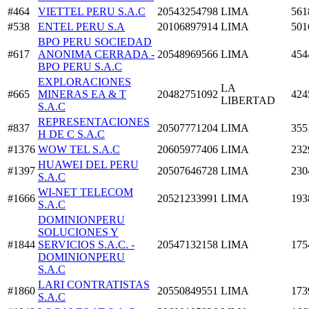
#464
VIETTEL PERU S.A.C
20543254798
LIMA
561
#538
ENTEL PERU S.A
20106897914
LIMA
501
BPO PERU SOCIEDAD
#617
ANONIMA CERRADA -
20548969566
LIMA
454
BPO PERU S.A.C
EXPLORACIONES
LA
#665
MINERAS EA & T
20482751092
424
LIBERTAD
S.A.C
REPRESENTACIONES
#837
20507771204
LIMA
355
H DE C S.A.C
#1376
WOW TEL S.A.C
20605977406
LIMA
232
HUAWEI DEL PERU
#1397
20507646728
LIMA
230
S.A.C
WI-NET TELECOM
#1666
20521233991
LIMA
193
S.A.C
DOMINIONPERU
SOLUCIONES Y
#1844
SERVICIOS S.A.C. -
20547132158
LIMA
175
DOMINIONPERU
S.A.C
LARI CONTRATISTAS
#1860
20550849551
LIMA
173
S.A.C