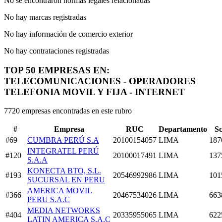
No se encontraron normas legales relacionadas
No hay marcas registradas
No hay información de comercio exterior
No hay contrataciones registradas
TOP 50 EMPRESAS EN:
TELECOMUNICACIONES - OPERADORES
TELEFONIA MOVIL Y FIJA - INTERNET
7720 empresas encontradas en este rubro
#
Empresa
RUC
Departamento
S
#69
CUMBRA PERÚ S.A
20100154057
LIMA
187
INTEGRATEL PERÚ
#120
20100017491
LIMA
137
S.A.A
KONECTA BTO, S.L.
#193
20546992986
LIMA
101
SUCURSAL EN PERU
AMERICA MOVIL
#366
20467534026
LIMA
663
PERU S.A.C
MEDIA NETWORKS
#404
20335955065
LIMA
622
LATIN AMERICA S.A.C