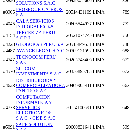
#3826
20429055696
LIMA
820
SOLUTIONS S.A.C
PROSEGUR CAJEROS
#3965
20514431109
LIMA
789
S.A
CALA SERVICIOS
#4045
20606544937
LIMA
772
INTEGRALES S.A
TERCERIZA PERU
#4154
20521074745
LIMA
750
S.C.R.L
#4228
GLOBOKAS PERU S.A
20515849531
LIMA
738
#4487
AVANCE LEGAL S.A.C
20509121592
LIMA
688
TECNOCOM PERU
#4547
20265748466
LIMA
675
S.A.C
ZILICOM
#4570
20336895783
LIMA
672
INVESTMENTS S.A.C
DISTRIBUIDORA Y
#4628
COMERCIALIZADORA
20469995411
LIMA
663
FANERO S.A.C
COMPUTACION,
INFORMATICA Y
#4733
SERVICIOS
20114106691
LIMA
648
ELECTRONICOS
S.A.C. - CISE S.A.C
SAFE SOLUTION
#5091
20600831641
LIMA
599
S.A.C