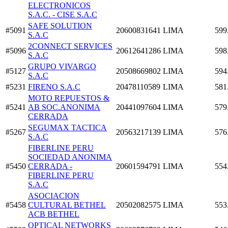
ELECTRONICOS
S.A.C. - CISE S.A.C
SAFE SOLUTION
#5091
20600831641
LIMA
599
S.A.C
2CONNECT SERVICES
#5096
20612641286
LIMA
598
S.A.C
GRUPO VIVARGO
#5127
20508669802
LIMA
594
S.A.C
#5231
FIRENO S.A.C
20478110589
LIMA
581
MOTO REPUESTOS &
#5241
AB SOC.ANONIMA
20441097604
LIMA
579
CERRADA
SEGUMAX TACTICA
#5267
20563217139
LIMA
576
S.A.C
FIBERLINE PERU
SOCIEDAD ANONIMA
#5450
CERRADA -
20601594791
LIMA
554
FIBERLINE PERU
S.A.C
ASOCIACION
#5458
CULTURAL BETHEL
20502082575
LIMA
553
ACB BETHEL
OPTICAL NETWORKS