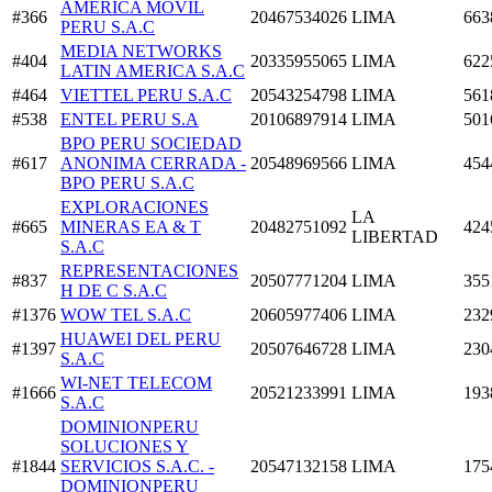
AMERICA MOVIL
#366
20467534026
LIMA
663
PERU S.A.C
MEDIA NETWORKS
#404
20335955065
LIMA
622
LATIN AMERICA S.A.C
#464
VIETTEL PERU S.A.C
20543254798
LIMA
561
#538
ENTEL PERU S.A
20106897914
LIMA
501
BPO PERU SOCIEDAD
#617
ANONIMA CERRADA -
20548969566
LIMA
454
BPO PERU S.A.C
EXPLORACIONES
LA
#665
MINERAS EA & T
20482751092
424
LIBERTAD
S.A.C
REPRESENTACIONES
#837
20507771204
LIMA
355
H DE C S.A.C
#1376
WOW TEL S.A.C
20605977406
LIMA
232
HUAWEI DEL PERU
#1397
20507646728
LIMA
230
S.A.C
WI-NET TELECOM
#1666
20521233991
LIMA
193
S.A.C
DOMINIONPERU
SOLUCIONES Y
#1844
SERVICIOS S.A.C. -
20547132158
LIMA
175
DOMINIONPERU