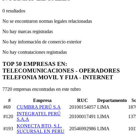
0 resultados
No se encontraron normas legales relacionadas
No hay marcas registradas
No hay información de comercio exterior
No hay contrataciones registradas
TOP 50 EMPRESAS EN:
TELECOMUNICACIONES - OPERADORES
TELEFONIA MOVIL Y FIJA - INTERNET
7720 empresas encontradas en este rubro
#
Empresa
RUC
Departamento
S
#69
CUMBRA PERÚ S.A
20100154057
LIMA
187
INTEGRATEL PERÚ
#120
20100017491
LIMA
137
S.A.A
KONECTA BTO, S.L.
#193
20546992986
LIMA
101
SUCURSAL EN PERU