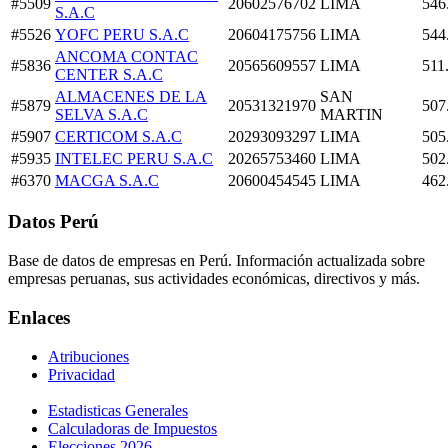
#5509
20602576702
LIMA
546
S.A.C
#5526
YOFC PERU S.A.C
20604175756
LIMA
544
ANCOMA CONTAC
#5836
20565609557
LIMA
511
CENTER S.A.C
ALMACENES DE LA
SAN
#5879
20531321970
507
SELVA S.A.C
MARTIN
#5907
CERTICOM S.A.C
20293093297
LIMA
505
#5935
INTELEC PERU S.A.C
20265753460
LIMA
502
#6370
MACGA S.A.C
20600454545
LIMA
462
Datos Perú
Base de datos de empresas en Perú. Información actualizada sobre
empresas peruanas, sus actividades económicas, directivos y más.
Enlaces
Atribuciones
Privacidad
Estadisticas Generales
Calculadoras de Impuestos
Elecciones 2026