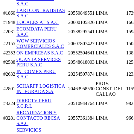
S.A.C
LARI CONTRATISTAS
#1860
20550849551
LIMA
173
S.A.C
#1948
LOCALES AT S.A.C
20600105826
LIMA
166
ECOMDATA PERU
#2031
20538295541
LIMA
159
S.A.C
WOW SERVICIOS
#2155
20607807427
LIMA
150
COMERCIALES S.A.C
#2353
ON EMPRESAS S.A.C
20552504641
LIMA
138
QUANTA SERVICES
#2588
20548618003
LIMA
125
PERU S.A.C
INTCOMEX PERU
#2632
20254507874
LIMA
123
S.A.C
PROV.
SCHARFF LOGISTICA
#2801
20463958590
CONST. DEL
115
INTEGRADA S.A
CALLAO
DIRECTV PERU
#3224
20510944764
LIMA
982
S.C.R.L
RECAUDACION Y
#3281
CONTACTO RECSA
20557361384
LIMA
966
S.A.C
SERVICIOS