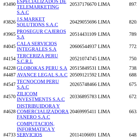
ESPECIALIZADOS DE
#3490
20537176670
LIMA
897
TELEMARKETING
S.A.C
J.S.MARKET
#3826
20429055696
LIMA
820
SOLUTIONS S.A.C
PROSEGUR CAJEROS
#3965
20514431109
LIMA
789
S.A
CALA SERVICIOS
#4045
20606544937
LIMA
772
INTEGRALES S.A
TERCERIZA PERU
#4154
20521074745
LIMA
750
S.C.R.L
#4228
GLOBOKAS PERU S.A
20515849531
LIMA
738
#4487
AVANCE LEGAL S.A.C
20509121592
LIMA
688
TECNOCOM PERU
#4547
20265748466
LIMA
675
S.A.C
ZILICOM
#4570
20336895783
LIMA
672
INVESTMENTS S.A.C
DISTRIBUIDORA Y
#4628
COMERCIALIZADORA
20469995411
LIMA
663
FANERO S.A.C
COMPUTACION,
INFORMATICA Y
#4733
SERVICIOS
20114106691
LIMA
648