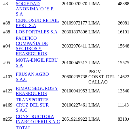
#8
SOCIEDAD
20100070970
LIMA
48388
ANONIMA 'O ' S.P.
S.A
CENCOSUD RETAIL
#38
20109072177
LIMA
26081
PERU S.A
#88
LOS PORTALES S.A
20301837896
LIMA
16191
PACIFICO
COMPAÑIA DE
#94
20332970411
LIMA
15648
SEGUROS Y
REASEGUROS
MOTA-ENGIL PERU
#95
20100045517
LIMA
15575
S.A
PROV.
FRUSAN AGRO
#103
20600235738
CONST. DEL
14622
S.A.C
CALLAO
RIMAC SEGUROS Y
#123
20100041953
LIMA
13540
REASEGUROS
TRANSPORTES
#169
CRUZ DEL SUR
20100227461
LIMA
11143
S.A.C
CONSTRUCTORA
#255
20519219922
LIMA
8310.
INARCO PERU S.A.C
TOTAL