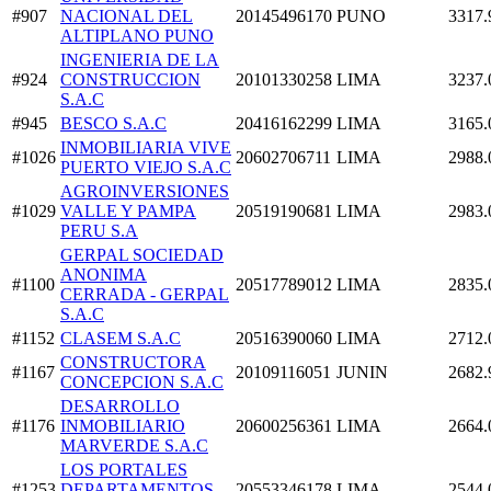
#907
NACIONAL DEL
20145496170
PUNO
3317.
ALTIPLANO PUNO
INGENIERIA DE LA
#924
CONSTRUCCION
20101330258
LIMA
3237.
S.A.C
#945
BESCO S.A.C
20416162299
LIMA
3165.
INMOBILIARIA VIVE
#1026
20602706711
LIMA
2988.
PUERTO VIEJO S.A.C
AGROINVERSIONES
#1029
VALLE Y PAMPA
20519190681
LIMA
2983.
PERU S.A
GERPAL SOCIEDAD
ANONIMA
#1100
20517789012
LIMA
2835.
CERRADA - GERPAL
S.A.C
#1152
CLASEM S.A.C
20516390060
LIMA
2712.
CONSTRUCTORA
#1167
20109116051
JUNIN
2682.
CONCEPCION S.A.C
DESARROLLO
#1176
INMOBILIARIO
20600256361
LIMA
2664.
MARVERDE S.A.C
LOS PORTALES
#1253
DEPARTAMENTOS
20553346178
LIMA
2544.