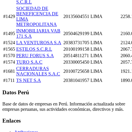
S.C.R.L
SOCIEDAD DE
BENEFICENCIA DE
#1429
20135604551
LIMA
2258.
LIMA
METROPOLITANA
INMOBILIARIA VAB
#1495
20504629199
LIMA
2160.
171 S.A
#1524
LA VENTUROSA S.A
20383731705
LIMA
2124.
#1565
ESTILOS S.C.R.L
20100199158
LIMA
2067.
#1570
PERU FORUS S.A
20514811271
LIMA
2060.
#1574
TURO S.A.C
20330005450
LIMA
2057.
CERRADURAS
#1681
20100725658
LIMA
1921.
NACIONALES S.A.C
#1711
TS NET S.A
20381041957
LIMA
1890.
Datos Perú
Base de datos de empresas en Perú. Información actualizada sobre
empresas peruanas, sus actividades económicas, directivos y más.
Enlaces