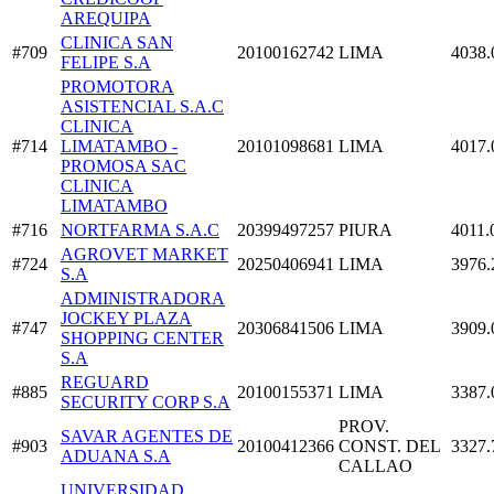
AREQUIPA
CLINICA SAN
#709
20100162742
LIMA
4038.
FELIPE S.A
PROMOTORA
ASISTENCIAL S.A.C
CLINICA
#714
LIMATAMBO -
20101098681
LIMA
4017.
PROMOSA SAC
CLINICA
LIMATAMBO
#716
NORTFARMA S.A.C
20399497257
PIURA
4011.
AGROVET MARKET
#724
20250406941
LIMA
3976.
S.A
ADMINISTRADORA
JOCKEY PLAZA
#747
20306841506
LIMA
3909.
SHOPPING CENTER
S.A
REGUARD
#885
20100155371
LIMA
3387.
SECURITY CORP S.A
PROV.
SAVAR AGENTES DE
#903
20100412366
CONST. DEL
3327.
ADUANA S.A
CALLAO
UNIVERSIDAD