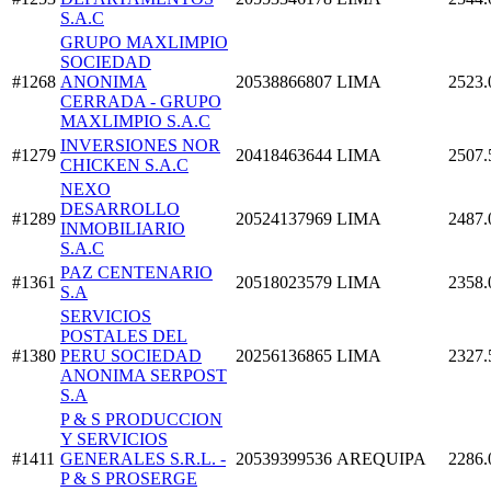
S.A.C
GRUPO MAXLIMPIO
SOCIEDAD
#1268
ANONIMA
20538866807
LIMA
2523.
CERRADA - GRUPO
MAXLIMPIO S.A.C
INVERSIONES NOR
#1279
20418463644
LIMA
2507.
CHICKEN S.A.C
NEXO
DESARROLLO
#1289
20524137969
LIMA
2487.
INMOBILIARIO
S.A.C
PAZ CENTENARIO
#1361
20518023579
LIMA
2358.
S.A
SERVICIOS
POSTALES DEL
#1380
PERU SOCIEDAD
20256136865
LIMA
2327.
ANONIMA SERPOST
S.A
P & S PRODUCCION
Y SERVICIOS
#1411
GENERALES S.R.L. -
20539399536
AREQUIPA
2286.
P & S PROSERGE