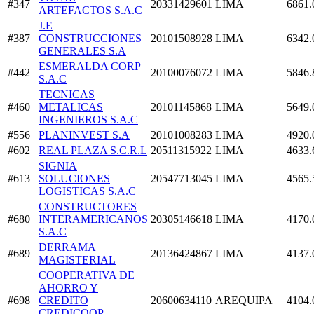
#347
20331429601
LIMA
6861.
ARTEFACTOS S.A.C
J.E
#387
CONSTRUCCIONES
20101508928
LIMA
6342.
GENERALES S.A
ESMERALDA CORP
#442
20100076072
LIMA
5846.
S.A.C
TECNICAS
#460
METALICAS
20101145868
LIMA
5649.
INGENIEROS S.A.C
#556
PLANINVEST S.A
20101008283
LIMA
4920.
#602
REAL PLAZA S.C.R.L
20511315922
LIMA
4633.
SIGNIA
#613
SOLUCIONES
20547713045
LIMA
4565.
LOGISTICAS S.A.C
CONSTRUCTORES
#680
INTERAMERICANOS
20305146618
LIMA
4170.
S.A.C
DERRAMA
#689
20136424867
LIMA
4137.
MAGISTERIAL
COOPERATIVA DE
AHORRO Y
#698
CREDITO
20600634110
AREQUIPA
4104.
CREDICOOP