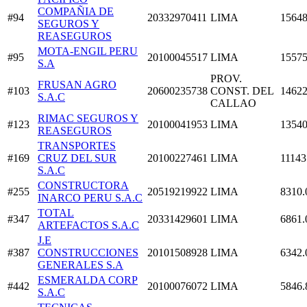
COMPAÑIA DE
#94
20332970411
LIMA
15648
SEGUROS Y
REASEGUROS
MOTA-ENGIL PERU
#95
20100045517
LIMA
15575
S.A
PROV.
FRUSAN AGRO
#103
20600235738
CONST. DEL
14622
S.A.C
CALLAO
RIMAC SEGUROS Y
#123
20100041953
LIMA
13540
REASEGUROS
TRANSPORTES
#169
CRUZ DEL SUR
20100227461
LIMA
11143
S.A.C
CONSTRUCTORA
#255
20519219922
LIMA
8310.
INARCO PERU S.A.C
TOTAL
#347
20331429601
LIMA
6861.
ARTEFACTOS S.A.C
J.E
#387
CONSTRUCCIONES
20101508928
LIMA
6342.
GENERALES S.A
ESMERALDA CORP
#442
20100076072
LIMA
5846.
S.A.C