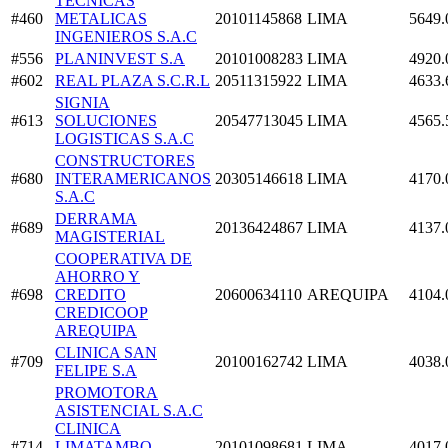
TECNICAS
#460
METALICAS
20101145868
LIMA
5649.
INGENIEROS S.A.C
#556
PLANINVEST S.A
20101008283
LIMA
4920.
#602
REAL PLAZA S.C.R.L
20511315922
LIMA
4633.
SIGNIA
#613
SOLUCIONES
20547713045
LIMA
4565.
LOGISTICAS S.A.C
CONSTRUCTORES
#680
INTERAMERICANOS
20305146618
LIMA
4170.
S.A.C
DERRAMA
#689
20136424867
LIMA
4137.
MAGISTERIAL
COOPERATIVA DE
AHORRO Y
#698
CREDITO
20600634110
AREQUIPA
4104.
CREDICOOP
AREQUIPA
CLINICA SAN
#709
20100162742
LIMA
4038.
FELIPE S.A
PROMOTORA
ASISTENCIAL S.A.C
CLINICA
#714
LIMATAMBO -
20101098681
LIMA
4017.