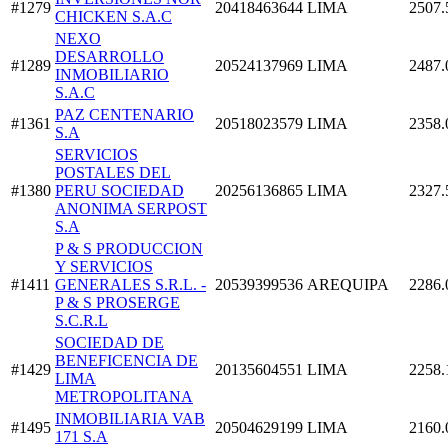
#1279
20418463644
LIMA
2507.
CHICKEN S.A.C
NEXO
DESARROLLO
#1289
20524137969
LIMA
2487.
INMOBILIARIO
S.A.C
PAZ CENTENARIO
#1361
20518023579
LIMA
2358.
S.A
SERVICIOS
POSTALES DEL
#1380
PERU SOCIEDAD
20256136865
LIMA
2327.
ANONIMA SERPOST
S.A
P & S PRODUCCION
Y SERVICIOS
#1411
GENERALES S.R.L. -
20539399536
AREQUIPA
2286.
P & S PROSERGE
S.C.R.L
SOCIEDAD DE
BENEFICENCIA DE
#1429
20135604551
LIMA
2258.
LIMA
METROPOLITANA
INMOBILIARIA VAB
#1495
20504629199
LIMA
2160.
171 S.A