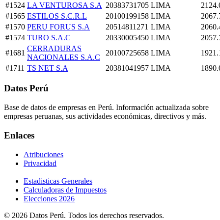
#1524
LA VENTUROSA S.A
20383731705
LIMA
2124.
#1565
ESTILOS S.C.R.L
20100199158
LIMA
2067.
#1570
PERU FORUS S.A
20514811271
LIMA
2060.
#1574
TURO S.A.C
20330005450
LIMA
2057.
CERRADURAS
#1681
20100725658
LIMA
1921.
NACIONALES S.A.C
#1711
TS NET S.A
20381041957
LIMA
1890.
Datos Perú
Base de datos de empresas en Perú. Información actualizada sobre
empresas peruanas, sus actividades económicas, directivos y más.
Enlaces
Atribuciones
Privacidad
Estadisticas Generales
Calculadoras de Impuestos
Elecciones 2026
© 2026 Datos Perú. Todos los derechos reservados.