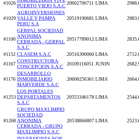
INMOBILIARIA VIVE
#1026
20602706711
LIMA
2988.
PUERTO VIEJO S.A.C
AGROINVERSIONES
#1029
VALLE Y PAMPA
20519190681
LIMA
2983.
PERU S.A
GERPAL SOCIEDAD
ANONIMA
#1100
20517789012
LIMA
2835.
CERRADA - GERPAL
S.A.C
#1152
CLASEM S.A.C
20516390060
LIMA
2712.
CONSTRUCTORA
#1167
20109116051
JUNIN
2682.
CONCEPCION S.A.C
DESARROLLO
#1176
INMOBILIARIO
20600256361
LIMA
2664.
MARVERDE S.A.C
LOS PORTALES
#1253
DEPARTAMENTOS
20553346178
LIMA
2544.
S.A.C
GRUPO MAXLIMPIO
SOCIEDAD
#1268
ANONIMA
20538866807
LIMA
2523.
CERRADA - GRUPO
MAXLIMPIO S.A.C
INVERSIONES NOR