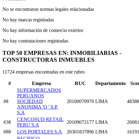
No se encontraron normas legales relacionadas
No hay marcas registradas
No hay información de comercio exterior
No hay contrataciones registradas
TOP 50 EMPRESAS EN: INMOBILIARIAS -
CONSTRUCTORAS INMUEBLES
11724 empresas encontradas en este rubro
#
Empresa
RUC
Departamento
Sco
SUPERMERCADOS
PERUANOS
#8
SOCIEDAD
20100070970
LIMA
48388
ANONIMA 'O ' S.P.
S.A
CENCOSUD RETAIL
#38
20109072177
LIMA
26081
PERU S.A
#88
LOS PORTALES S.A
20301837896
LIMA
16191
PACIFICO