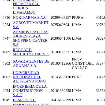
PROMOSA SAC
CLINICA
LIMATAMBO
#716
NORTFARMA S.A.C
20399497257
PIURA
4011.
AGROVET MARKET
#724
20250406941
LIMA
3976.
S.A
ADMINISTRADORA
JOCKEY PLAZA
#747
20306841506
LIMA
3909.
SHOPPING CENTER
S.A
REGUARD
#885
20100155371
LIMA
3387.
SECURITY CORP S.A
PROV.
SAVAR AGENTES DE
#903
20100412366
CONST. DEL
3327.
ADUANA S.A
CALLAO
UNIVERSIDAD
#907
NACIONAL DEL
20145496170
PUNO
3317.
ALTIPLANO PUNO
INGENIERIA DE LA
#924
CONSTRUCCION
20101330258
LIMA
3237.
S.A.C
#945
BESCO S.A.C
20416162299
LIMA
3165.