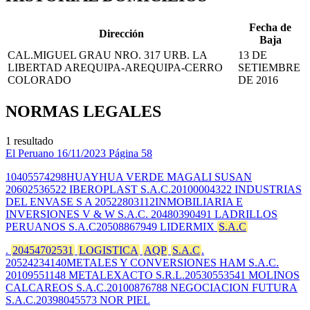
Fecha de
Dirección
Baja
CAL.MIGUEL GRAU NRO. 317 URB. LA
13 DE
LIBERTAD AREQUIPA-AREQUIPA-CERRO
SETIEMBRE
COLORADO
DE 2016
NORMAS LEGALES
1 resultado
El Peruano
16/11/2023
Página 58
10405574298HUAYHUA VERDE MAGALI SUSAN
20602536522 IBEROPLAST S.A.C.20100004322 INDUSTRIAS
DEL ENVASE S A 20522803112INMOBILIARIA E
INVERSIONES V & W S.A.C. 20480390491 LADRILLOS
PERUANOS S.A.C20508867949 LIDERMIX
S.A.C
.
20454702531
LOGISTICA
AQP
S.A.C
.
20524234140METALES Y CONVERSIONES HAM S.A.C.
20109551148 METALEXACTO S.R.L.20530553541 MOLINOS
CALCAREOS S.A.C.20100876788 NEGOCIACION FUTURA
S.A.C.20398045573 NOR PIEL