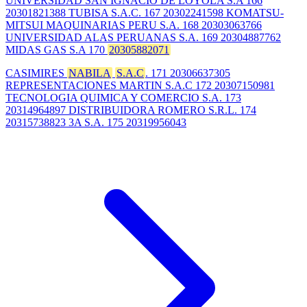
UNIVERSIDAD SAN IGNACIO DE LOYOLA S.A 166
20301821388 TUBISA S.A.C. 167 20302241598 KOMATSU-
MITSUI MAQUINARIAS PERU S.A. 168 20303063766
UNIVERSIDAD ALAS PERUANAS S.A. 169 20304887762
MIDAS GAS S.A 170
20305882071
CASIMIRES
NABILA
S.A.C
. 171 20306637305
REPRESENTACIONES MARTIN S.A.C 172 20307150981
TECNOLOGIA QUIMICA Y COMERCIO S.A. 173
20314964897 DISTRIBUIDORA ROMERO S.R.L. 174
20315738823 3A S.A. 175 20319956043