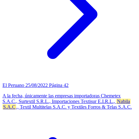
El Peruano
25/08/2022
Página 42
A la fecha, únicamente las empresas importadoras Chemetex
S.A.C., Surtextil S.R.L., Importaciones Textisur E.I.R.L.,
Nabila
S.A.C
., Textil Multitelas S.A.C. y Textiles Forros & Telas S.A.C.