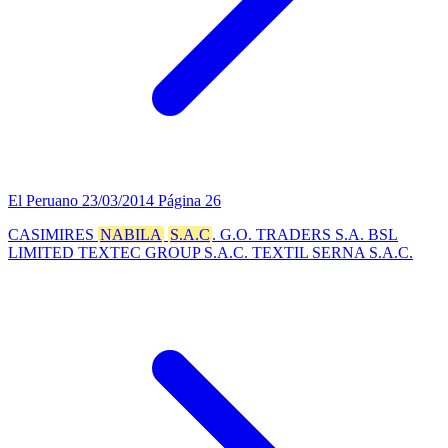
El Peruano
23/03/2014
Página 26
CASIMIRES
NABILA
S.A.C
. G.O. TRADERS S.A. BSL
LIMITED TEXTEC GROUP S.A.C. TEXTIL SERNA S.A.C.