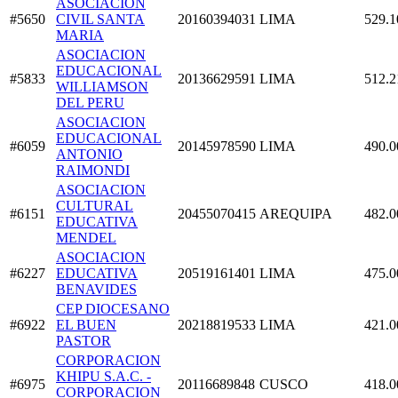
ASOCIACION
#5650
CIVIL SANTA
20160394031
LIMA
529.1
MARIA
ASOCIACION
EDUCACIONAL
#5833
20136629591
LIMA
512.2
WILLIAMSON
DEL PERU
ASOCIACION
EDUCACIONAL
#6059
20145978590
LIMA
490.0
ANTONIO
RAIMONDI
ASOCIACION
CULTURAL
#6151
20455070415
AREQUIPA
482.0
EDUCATIVA
MENDEL
ASOCIACION
#6227
EDUCATIVA
20519161401
LIMA
475.0
BENAVIDES
CEP DIOCESANO
#6922
EL BUEN
20218819533
LIMA
421.0
PASTOR
CORPORACION
KHIPU S.A.C. -
#6975
20116689848
CUSCO
418.0
CORPORACION