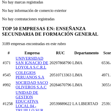
No hay marcas registradas
No hay información de comercio exterior
No hay contrataciones registradas
TOP 50 EMPRESAS EN: ENSEÑANZA
SECUNDARIA DE FORMACIÓN GENERAL
3189 empresas encontradas en este rubro
#
Empresa
RUC
Departamento
Scor
UNIVERSIDAD
#371
SAN IGNACIO DE
20297868790
LIMA
6536.
LOYOLA S.C.R.L
COLEGIOS
#545
20510713363
LIMA
4971.
PERUANOS S.A
SOCIEDAD SACO
#992
20284670796
LIMA
3055.
OLIVEROS S.A.C
UNIDAD DE
GESTION
EDUCATIVA
#1258
20539889622
LA LIBERTAD
2539.
LOCAL 04 -
TRUJILLO SUR