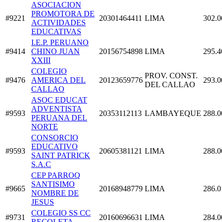
ASOCIACION
PROMOTORA DE
#9221
20301464411
LIMA
302.0
ACTIVIDADES
EDUCATIVAS
I.E.P. PERUANO
#9414
CHINO JUAN
20156754898
LIMA
295.4
XXIII
COLEGIO
PROV. CONST.
#9476
AMERICA DEL
20123659776
293.0
DEL CALLAO
CALLAO
ASOC EDUCAT
ADVENTISTA
#9593
20353112113
LAMBAYEQUE
288.0
PERUANA DEL
NORTE
CONSORCIO
EDUCATIVO
#9593
20605381121
LIMA
288.0
SAINT PATRICK
S.A.C
CEP PARROQ
SANTISIMO
#9665
20168948779
LIMA
286.0
NOMBRE DE
JESUS
COLEGIO SS CC
#9731
20160696631
LIMA
284.0
RECOLETA