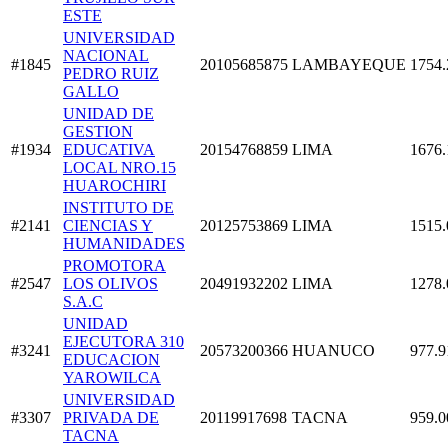
ESTE
UNIVERSIDAD
NACIONAL
#1845
20105685875
LAMBAYEQUE
1754.
PEDRO RUIZ
GALLO
UNIDAD DE
GESTION
#1934
EDUCATIVA
20154768859
LIMA
1676.
LOCAL NRO.15
HUAROCHIRI
INSTITUTO DE
#2141
CIENCIAS Y
20125753869
LIMA
1515.
HUMANIDADES
PROMOTORA
#2547
LOS OLIVOS
20491932202
LIMA
1278.
S.A.C
UNIDAD
EJECUTORA 310
#3241
20573200366
HUANUCO
977.9
EDUCACION
YAROWILCA
UNIVERSIDAD
#3307
PRIVADA DE
20119917698
TACNA
959.0
TACNA