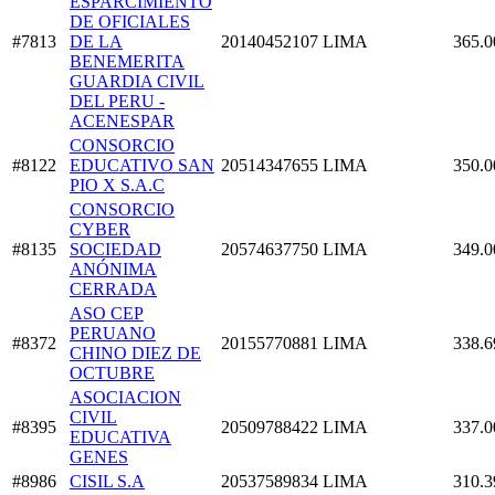
ESPARCIMIENTO
DE OFICIALES
#7813
DE LA
20140452107
LIMA
365.0
BENEMERITA
GUARDIA CIVIL
DEL PERU -
ACENESPAR
CONSORCIO
#8122
EDUCATIVO SAN
20514347655
LIMA
350.0
PIO X S.A.C
CONSORCIO
CYBER
#8135
SOCIEDAD
20574637750
LIMA
349.0
ANÓNIMA
CERRADA
ASO CEP
PERUANO
#8372
20155770881
LIMA
338.6
CHINO DIEZ DE
OCTUBRE
ASOCIACION
CIVIL
#8395
20509788422
LIMA
337.0
EDUCATIVA
GENES
#8986
CISIL S.A
20537589834
LIMA
310.3