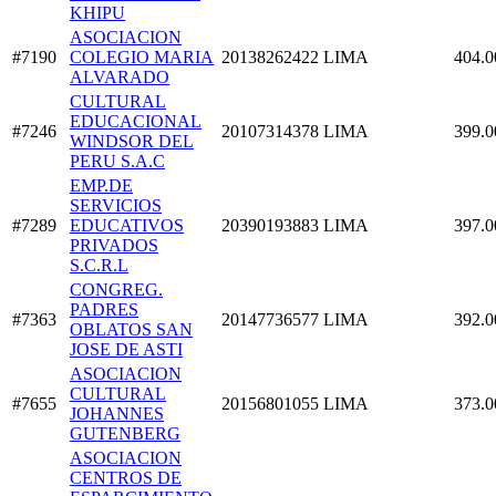
KHIPU
ASOCIACION
#7190
COLEGIO MARIA
20138262422
LIMA
404.0
ALVARADO
CULTURAL
EDUCACIONAL
#7246
20107314378
LIMA
399.0
WINDSOR DEL
PERU S.A.C
EMP.DE
SERVICIOS
#7289
EDUCATIVOS
20390193883
LIMA
397.0
PRIVADOS
S.C.R.L
CONGREG.
PADRES
#7363
20147736577
LIMA
392.0
OBLATOS SAN
JOSE DE ASTI
ASOCIACION
CULTURAL
#7655
20156801055
LIMA
373.0
JOHANNES
GUTENBERG
ASOCIACION
CENTROS DE