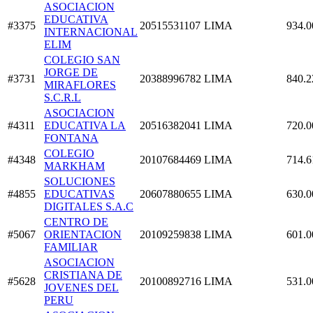
ASOCIACION
EDUCATIVA
#3375
20515531107
LIMA
934.0
INTERNACIONAL
ELIM
COLEGIO SAN
JORGE DE
#3731
20388996782
LIMA
840.2
MIRAFLORES
S.C.R.L
ASOCIACION
#4311
EDUCATIVA LA
20516382041
LIMA
720.0
FONTANA
COLEGIO
#4348
20107684469
LIMA
714.6
MARKHAM
SOLUCIONES
#4855
EDUCATIVAS
20607880655
LIMA
630.0
DIGITALES S.A.C
CENTRO DE
#5067
ORIENTACION
20109259838
LIMA
601.0
FAMILIAR
ASOCIACION
CRISTIANA DE
#5628
20100892716
LIMA
531.0
JOVENES DEL
PERU