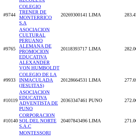
COLEGIO
TRENER DE
#9744
20269300141
LIMA
283.4
MONTERRICO
S.A
ASOCIACION
CULTURAL
PERUANO
ALEMANA DE
#9765
20118393717
LIMA
282.0
PROMOCION
EDUCATIVA
ALEXANDER
VON HUMBOLDT
COLEGIO DE LA
#9933
INMACULADA
20128664531
LIMA
277.6
(JESUITAS)
ASOCIACION
EDUCATIVA
#10119
20363347461
PUNO
272.0
ADVENTISTA DE
PUNO
CORPORACION
#10140
SOL DEL NORTE
20407843496
LIMA
271.0
S.A.C
MONTESSORI