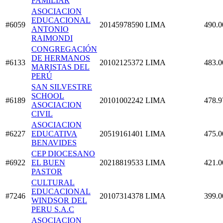
FAMILIAR
ASOCIACION
EDUCACIONAL
#6059
20145978590
LIMA
490.0
ANTONIO
RAIMONDI
CONGREGACIÓN
DE HERMANOS
#6133
20102125372
LIMA
483.0
MARISTAS DEL
PERÚ
SAN SILVESTRE
SCHOOL
#6189
20101002242
LIMA
478.9
ASOCIACION
CIVIL
ASOCIACION
#6227
EDUCATIVA
20519161401
LIMA
475.0
BENAVIDES
CEP DIOCESANO
#6922
EL BUEN
20218819533
LIMA
421.0
PASTOR
CULTURAL
EDUCACIONAL
#7246
20107314378
LIMA
399.0
WINDSOR DEL
PERU S.A.C
ASOCIACION