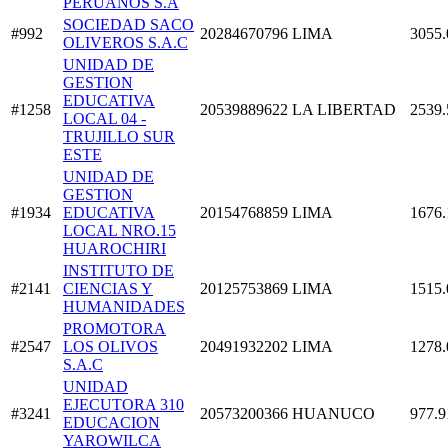
PERUANOS S.A
SOCIEDAD SACO
#992
20284670796
LIMA
3055.
OLIVEROS S.A.C
UNIDAD DE
GESTION
EDUCATIVA
#1258
20539889622
LA LIBERTAD
2539.
LOCAL 04 -
TRUJILLO SUR
ESTE
UNIDAD DE
GESTION
#1934
EDUCATIVA
20154768859
LIMA
1676.
LOCAL NRO.15
HUAROCHIRI
INSTITUTO DE
#2141
CIENCIAS Y
20125753869
LIMA
1515.
HUMANIDADES
PROMOTORA
#2547
LOS OLIVOS
20491932202
LIMA
1278.
S.A.C
UNIDAD
EJECUTORA 310
#3241
20573200366
HUANUCO
977.9
EDUCACION
YAROWILCA