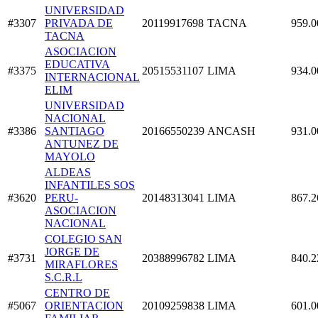
UNIVERSIDAD
#3307
PRIVADA DE
20119917698
TACNA
959.0
TACNA
ASOCIACION
EDUCATIVA
#3375
20515531107
LIMA
934.0
INTERNACIONAL
ELIM
UNIVERSIDAD
NACIONAL
#3386
SANTIAGO
20166550239
ANCASH
931.0
ANTUNEZ DE
MAYOLO
ALDEAS
INFANTILES SOS
#3620
PERU-
20148313041
LIMA
867.2
ASOCIACION
NACIONAL
COLEGIO SAN
JORGE DE
#3731
20388996782
LIMA
840.2
MIRAFLORES
S.C.R.L
CENTRO DE
#5067
ORIENTACION
20109259838
LIMA
601.0