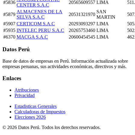
#5836
20565609557
LIMA
511
CENTER S.A.C
ALMACENES DE LA
SAN
#5879
20531321970
507
SELVA S.A.C
MARTIN
#5907
CERTICOM S.A.C
20293093297
LIMA
505
#5935
INTELEC PERU S.A.C
20265753460
LIMA
502
#6370
MACGA S.A.C
20600454545
LIMA
462
Datos Perú
Base de datos de empresas en Perú. Información actualizada sobre
empresas peruanas, sus actividades económicas, directivos y más.
Enlaces
Atribuciones
Privacidad
Estadisticas Generales
Calculadoras de Impuestos
Elecciones 2026
© 2026 Datos Perú. Todos los derechos reservados.