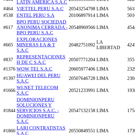
LATIN AMERICA S.A.C
#464
VIETTEL PERU S.A.C
20543254798
LIMA
561
#538
ENTEL PERU S.A
20106897914
LIMA
501
BPO PERU SOCIEDAD
#617
ANONIMA CERRADA -
20548969566
LIMA
454
BPO PERU S.A.C
EXPLORACIONES
LA
#665
MINERAS EA & T
20482751092
424
LIBERTAD
S.A.C
REPRESENTACIONES
#837
20507771204
LIMA
355
H DE C S.A.C
#1376
WOW TEL S.A.C
20605977406
LIMA
232
HUAWEI DEL PERU
#1397
20507646728
LIMA
230
S.A.C
WI-NET TELECOM
#1666
20521233991
LIMA
193
S.A.C
DOMINIONPERU
SOLUCIONES Y
#1844
SERVICIOS S.A.C. -
20547132158
LIMA
175
DOMINIONPERU
S.A.C
LARI CONTRATISTAS
#1860
20550849551
LIMA
173
S.A.C