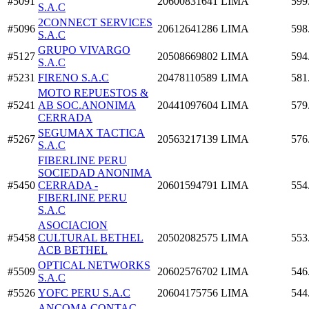
#5091
20600831641
LIMA
599
S.A.C
2CONNECT SERVICES
#5096
20612641286
LIMA
598
S.A.C
GRUPO VIVARGO
#5127
20508669802
LIMA
594
S.A.C
#5231
FIRENO S.A.C
20478110589
LIMA
581
MOTO REPUESTOS &
#5241
AB SOC.ANONIMA
20441097604
LIMA
579
CERRADA
SEGUMAX TACTICA
#5267
20563217139
LIMA
576
S.A.C
FIBERLINE PERU
SOCIEDAD ANONIMA
#5450
CERRADA -
20601594791
LIMA
554
FIBERLINE PERU
S.A.C
ASOCIACION
#5458
CULTURAL BETHEL
20502082575
LIMA
553
ACB BETHEL
OPTICAL NETWORKS
#5509
20602576702
LIMA
546
S.A.C
#5526
YOFC PERU S.A.C
20604175756
LIMA
544
ANCOMA CONTAC