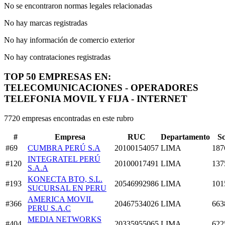
No se encontraron normas legales relacionadas
No hay marcas registradas
No hay información de comercio exterior
No hay contrataciones registradas
TOP 50 EMPRESAS EN:
TELECOMUNICACIONES - OPERADORES
TELEFONIA MOVIL Y FIJA - INTERNET
7720 empresas encontradas en este rubro
#
Empresa
RUC
Departamento
S
#69
CUMBRA PERÚ S.A
20100154057
LIMA
187
INTEGRATEL PERÚ
#120
20100017491
LIMA
137
S.A.A
KONECTA BTO, S.L.
#193
20546992986
LIMA
101
SUCURSAL EN PERU
AMERICA MOVIL
#366
20467534026
LIMA
663
PERU S.A.C
MEDIA NETWORKS
#404
20335955065
LIMA
622