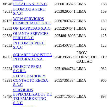
#1948
LOCALES AT S.A.C
20600105826
LIMA
166
ECOMDATA PERU
#2031
20538295541
LIMA
159
S.A.C
WOW SERVICIOS
#2155
20607807427
LIMA
150
COMERCIALES S.A.C
#2353
ON EMPRESAS S.A.C
20552504641
LIMA
138
QUANTA SERVICES
#2588
20548618003
LIMA
125
PERU S.A.C
INTCOMEX PERU
#2632
20254507874
LIMA
123
S.A.C
PROV.
SCHARFF LOGISTICA
#2801
20463958590
CONST. DEL
115
INTEGRADA S.A
CALLAO
DIRECTV PERU
#3224
20510944764
LIMA
982
S.C.R.L
RECAUDACION Y
#3281
CONTACTO RECSA
20557361384
LIMA
966
S.A.C
SERVICIOS
ESPECIALIZADOS DE
#3490
20537176670
LIMA
897
TELEMARKETING
S.A.C