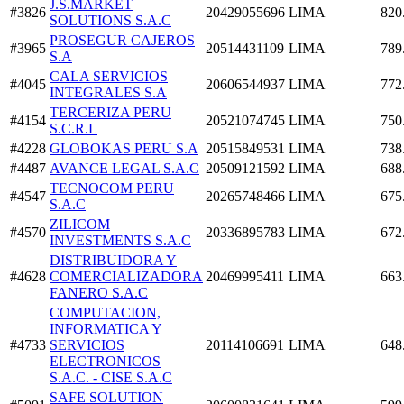
J.S.MARKET
#3826
20429055696
LIMA
820
SOLUTIONS S.A.C
PROSEGUR CAJEROS
#3965
20514431109
LIMA
789
S.A
CALA SERVICIOS
#4045
20606544937
LIMA
772
INTEGRALES S.A
TERCERIZA PERU
#4154
20521074745
LIMA
750
S.C.R.L
#4228
GLOBOKAS PERU S.A
20515849531
LIMA
738
#4487
AVANCE LEGAL S.A.C
20509121592
LIMA
688
TECNOCOM PERU
#4547
20265748466
LIMA
675
S.A.C
ZILICOM
#4570
20336895783
LIMA
672
INVESTMENTS S.A.C
DISTRIBUIDORA Y
#4628
COMERCIALIZADORA
20469995411
LIMA
663
FANERO S.A.C
COMPUTACION,
INFORMATICA Y
#4733
SERVICIOS
20114106691
LIMA
648
ELECTRONICOS
S.A.C. - CISE S.A.C
SAFE SOLUTION