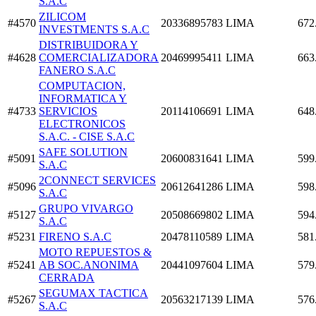
S.A.C
ZILICOM
#4570
20336895783
LIMA
672
INVESTMENTS S.A.C
DISTRIBUIDORA Y
#4628
COMERCIALIZADORA
20469995411
LIMA
663
FANERO S.A.C
COMPUTACION,
INFORMATICA Y
#4733
SERVICIOS
20114106691
LIMA
648
ELECTRONICOS
S.A.C. - CISE S.A.C
SAFE SOLUTION
#5091
20600831641
LIMA
599
S.A.C
2CONNECT SERVICES
#5096
20612641286
LIMA
598
S.A.C
GRUPO VIVARGO
#5127
20508669802
LIMA
594
S.A.C
#5231
FIRENO S.A.C
20478110589
LIMA
581
MOTO REPUESTOS &
#5241
AB SOC.ANONIMA
20441097604
LIMA
579
CERRADA
SEGUMAX TACTICA
#5267
20563217139
LIMA
576
S.A.C