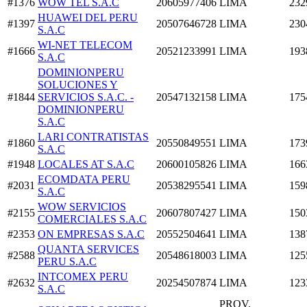
#1376
WOW TEL S.A.C
20605977406
LIMA
232
HUAWEI DEL PERU
#1397
20507646728
LIMA
230
S.A.C
WI-NET TELECOM
#1666
20521233991
LIMA
193
S.A.C
DOMINIONPERU
SOLUCIONES Y
#1844
SERVICIOS S.A.C. -
20547132158
LIMA
175
DOMINIONPERU
S.A.C
LARI CONTRATISTAS
#1860
20550849551
LIMA
173
S.A.C
#1948
LOCALES AT S.A.C
20600105826
LIMA
166
ECOMDATA PERU
#2031
20538295541
LIMA
159
S.A.C
WOW SERVICIOS
#2155
20607807427
LIMA
150
COMERCIALES S.A.C
#2353
ON EMPRESAS S.A.C
20552504641
LIMA
138
QUANTA SERVICES
#2588
20548618003
LIMA
125
PERU S.A.C
INTCOMEX PERU
#2632
20254507874
LIMA
123
S.A.C
PROV.