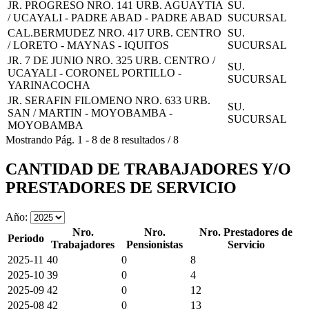
JR. PROGRESO NRO. 141 URB. AGUAYTIA
SU.
/ UCAYALI - PADRE ABAD - PADRE ABAD
SUCURSAL
CAL.BERMUDEZ NRO. 417 URB. CENTRO
SU.
/ LORETO - MAYNAS - IQUITOS
SUCURSAL
JR. 7 DE JUNIO NRO. 325 URB. CENTRO /
SU.
UCAYALI - CORONEL PORTILLO -
SUCURSAL
YARINACOCHA
JR. SERAFIN FILOMENO NRO. 633 URB.
SU.
SAN / MARTIN - MOYOBAMBA -
SUCURSAL
MOYOBAMBA
Mostrando
Pág.
1
-
8
de
8
resultados
/
8
CANTIDAD DE TRABAJADORES Y/O
PRESTADORES DE SERVICIO
Año:
Nro.
Nro.
Nro. Prestadores de
Periodo
Trabajadores
Pensionistas
Servicio
2025-11
40
0
8
2025-10
39
0
4
2025-09
42
0
12
2025-08
42
0
13