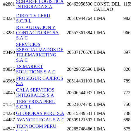
SCHARFF LOGISTICA
#2801
20463958590
CONST. DEL
115
INTEGRADA S.A
CALLAO
DIRECTV PERU
#3224
20510944764
LIMA
982
S.C.R.L
RECAUDACION Y
#3281
CONTACTO RECSA
20557361384
LIMA
966
S.A.C
SERVICIOS
ESPECIALIZADOS DE
#3490
20537176670
LIMA
897
TELEMARKETING
S.A.C
J.S.MARKET
#3826
20429055696
LIMA
820
SOLUTIONS S.A.C
PROSEGUR CAJEROS
#3965
20514431109
LIMA
789
S.A
CALA SERVICIOS
#4045
20606544937
LIMA
772
INTEGRALES S.A
TERCERIZA PERU
#4154
20521074745
LIMA
750
S.C.R.L
#4228
GLOBOKAS PERU S.A
20515849531
LIMA
738
#4487
AVANCE LEGAL S.A.C
20509121592
LIMA
688
TECNOCOM PERU
#4547
20265748466
LIMA
675