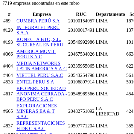
7719 empresas encontradas en este rubro
#
Empresa
RUC
Departamento
S
#69
CUMBRA PERÚ S.A
20100154057
LIMA
187
INTEGRATEL PERÚ
#120
20100017491
LIMA
137
S.A.A
KONECTA BTO, S.L.
#193
20546992986
LIMA
101
SUCURSAL EN PERU
AMERICA MOVIL
#366
20467534026
LIMA
663
PERU S.A.C
MEDIA NETWORKS
#404
20335955065
LIMA
622
LATIN AMERICA S.A.C
#464
VIETTEL PERU S.A.C
20543254798
LIMA
561
#538
ENTEL PERU S.A
20106897914
LIMA
501
BPO PERU SOCIEDAD
#617
ANONIMA CERRADA -
20548969566
LIMA
454
BPO PERU S.A.C
EXPLORACIONES
LA
#665
MINERAS EA & T
20482751092
424
LIBERTAD
S.A.C
REPRESENTACIONES
#837
20507771204
LIMA
355
H DE C S.A.C