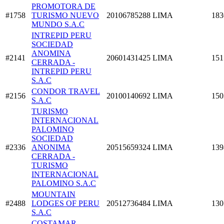
PROMOTORA DE
#1758
TURISMO NUEVO
20106785288
LIMA
183
MUNDO S.A.C
INTREPID PERU
SOCIEDAD
ANOMINA
#2141
20601431425
LIMA
151
CERRADA -
INTREPID PERU
S.A.C
CONDOR TRAVEL
#2156
20100140692
LIMA
150
S.A.C
TURISMO
INTERNACIONAL
PALOMINO
SOCIEDAD
#2336
ANONIMA
20515659324
LIMA
139
CERRADA -
TURISMO
INTERNACIONAL
PALOMINO S.A.C
MOUNTAIN
#2488
LODGES OF PERU
20512736484
LIMA
130
S.A.C
COSTAMAR