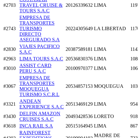
#2703
TRAVEL CRUISE &
20126339632
LIMA
119
TOURS S.A.C
EMPRESA DE
TRANSPORTES
#2743
TURISMO
20224305649
LA LIBERTAD
117
DIRECTO
ASEGURADO S.A
VIAJES PACIFICO
#2830
20387589181
LIMA
114
S.A.C
#2963
LIMA TOURS S.A.C
20536830376
LIMA
108
ASSIST CARD
#3010
20100970377
LIMA
106
PERU S.A.C
EMPRESA DE
TRANSPORTES
#3067
20534857153
MOQUEGUA
103
MOQUEGUA
TURISMO S.C.R.L
ANDEAN
#3321
20513469129
LIMA
954
EXPERIENCE S.A.C
DELFIN AMAZON
#3430
20493428536
LORETO
918
CRUISES S.A.C
#3618
INCA RAIL S.A
20515164945
LIMA
867
RAINFOREST
MADRE DE