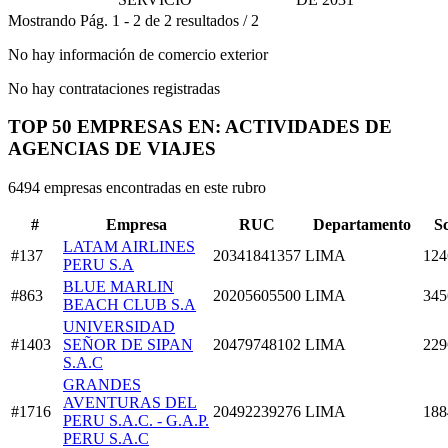
Mostrando
Pág.
1
-
2
de
2
resultados
/
2
No hay información de comercio exterior
No hay contrataciones registradas
TOP 50 EMPRESAS EN: ACTIVIDADES DE
AGENCIAS DE VIAJES
6494 empresas encontradas en este rubro
#
Empresa
RUC
Departamento
S
LATAM AIRLINES
#137
20341841357
LIMA
124
PERU S.A
BLUE MARLIN
#863
20205605500
LIMA
345
BEACH CLUB S.A
UNIVERSIDAD
#1403
SEÑOR DE SIPAN
20479748102
LIMA
229
S.A.C
GRANDES
AVENTURAS DEL
#1716
20492239276
LIMA
188
PERU S.A.C. - G.A.P.
PERU S.A.C