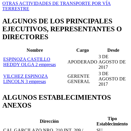
OTRAS ACTIVIDADES DE TRANSPORTE POR VÍA
TERRESTRE
ALGUNOS DE LOS PRINCIPALES
EJECUTIVOS, REPRESENTANTES O
DIRECTORES
Nombre
Cargo
Desde
3 DE
ESPINOZA CASTILLO
APODERADO
AGOSTO DE
HEDDY OLGA
2 empresas
2017
3 DE
VILCHEZ ESPINOZA
GERENTE
AGOSTO DE
LINCOLN
3 empresas
GENERAL
2017
ALGUNOS ESTABLECIMIENTOS
ANEXOS
Tipo
Dirección
Establecimiento
CAL.GARCILAZO NRO. 210 INT. 209 /
SU.