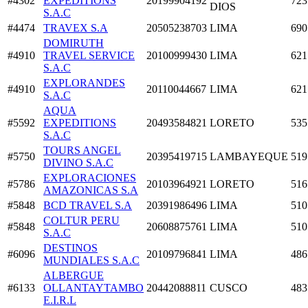
#4302
EXPEDITIONS
20199904192
723
DIOS
S.A.C
#4474
TRAVEX S.A
20505238703
LIMA
690
DOMIRUTH
#4910
TRAVEL SERVICE
20100999430
LIMA
621
S.A.C
EXPLORANDES
#4910
20110044667
LIMA
621
S.A.C
AQUA
#5592
EXPEDITIONS
20493584821
LORETO
535
S.A.C
TOURS ANGEL
#5750
20395419715
LAMBAYEQUE
519
DIVINO S.A.C
EXPLORACIONES
#5786
20103964921
LORETO
516
AMAZONICAS S.A
#5848
BCD TRAVEL S.A
20391986496
LIMA
510
COLTUR PERU
#5848
20608875761
LIMA
510
S.A.C
DESTINOS
#6096
20109796841
LIMA
486
MUNDIALES S.A.C
ALBERGUE
#6133
OLLANTAYTAMBO
20442088811
CUSCO
483
E.I.R.L