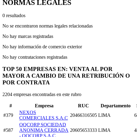
NORMAS LEGALES
0 resultados
No se encontraron normas legales relacionadas
No hay marcas registradas
No hay información de comercio exterior
No hay contrataciones registradas
TOP 50 EMPRESAS EN: VENTA AL POR
MAYOR A CAMBIO DE UNA RETRIBUCIÓN O
POR CONTRATA
2204 empresas encontradas en este rubro
#
Empresa
RUC
Departamento
NEXOS
#379
20466316505
LIMA
6
COMERCIALES S.A.C
OQCORP SOCIEDAD
#587
ANONIMA CERRADA
20605653333
LIMA
4
- OQCORP S.A.C