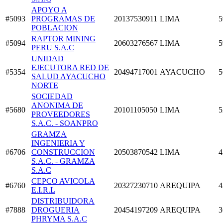
APOYO A
#5093
PROGRAMAS DE
20137530911
LIMA
5
POBLACION
RAPTOR MINING
#5094
20603276567
LIMA
5
PERU S.A.C
UNIDAD
EJECUTORA RED DE
#5354
20494717001
AYACUCHO
5
SALUD AYACUCHO
NORTE
SOCIEDAD
ANONIMA DE
#5680
20101105050
LIMA
5
PROVEEDORES
S.A.C. - SOANPRO
GRAMZA
INGENIERIA Y
#6706
CONSTRUCCION
20503870542
LIMA
4
S.A.C. - GRAMZA
S.A.C
CEPCO AVICOLA
#6760
20327230710
AREQUIPA
4
E.I.R.L
DISTRIBUIDORA
#7888
DROGUERIA
20454197209
AREQUIPA
3
PHRYMA S.A.C