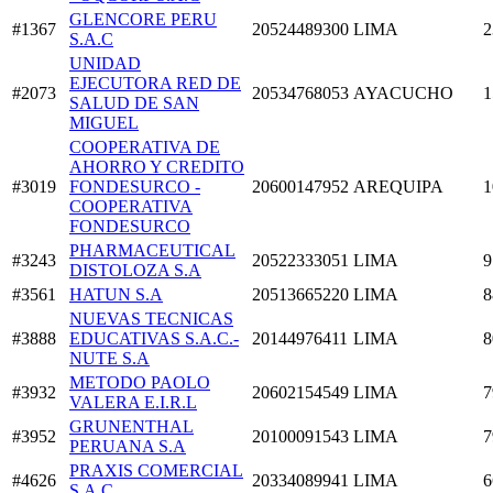
GLENCORE PERU
#1367
20524489300
LIMA
2
S.A.C
UNIDAD
EJECUTORA RED DE
#2073
20534768053
AYACUCHO
1
SALUD DE SAN
MIGUEL
COOPERATIVA DE
AHORRO Y CREDITO
#3019
FONDESURCO -
20600147952
AREQUIPA
1
COOPERATIVA
FONDESURCO
PHARMACEUTICAL
#3243
20522333051
LIMA
9
DISTOLOZA S.A
#3561
HATUN S.A
20513665220
LIMA
8
NUEVAS TECNICAS
#3888
EDUCATIVAS S.A.C.-
20144976411
LIMA
8
NUTE S.A
METODO PAOLO
#3932
20602154549
LIMA
7
VALERA E.I.R.L
GRUNENTHAL
#3952
20100091543
LIMA
7
PERUANA S.A
PRAXIS COMERCIAL
#4626
20334089941
LIMA
6
S.A.C