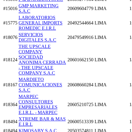
GMP MARKETING
#15016
20609604779
LIMA
1
S.A.C
LABORATORIOS
#15775
GENERAL IMPORTS
20492544664
LIMA
1
ROMEDIC E.I.R.L
SERVICIOS
#18076
20479549916
LIMA
1
DIGITALES S.A.C
THE UPSCALE
COMPANY
SOCIEDAD
#18124
20601662150
LIMA
1
ANONIMA CERRADA
- THE UPSCALE
COMPANY S.A.C
MARDIETO
#18167
COMUNICACIONES
20608660284
LIMA
1
S.A.C
MARPEC
CONSULTORES
#18364
20605210725
LIMA
1
EMPRESARIALES
E.I.R.L. - MARPEC
XTREME BAR & MAS
#18494
20600513339
LIMA
1
E.I.R.L
#18494
KIMOSABY S.A.C
20503574811
LIMA
1