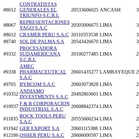
CONTRATISTAS
#8012
GENERALES EL
20533606025
ANCASH
3
TRIUNFO S.C.R.L
REPRESENTACIONES
#8067
20505006675
LIMA
3
YAGO S.A.C
#8612
CRAMER PERU S.A.C
20110353538
LIMA
3
#8740
SOL DE PALMA S.A
20543426670
LIMA
3
PROCESADORA
#9332
SUDAMERICANA
20100277485
LIMA
2
S.C.R.L
AMEC
#9338
PHARMACEUTICAL
20601435277
LAMBAYEQUE
2
S.A.C
#9765
BYBCOM S.A.C
20603073828
LIMA
2
ANDIAMO
#10352
20492803601
LIMA
2
INVESTMENTS S.A.C
F & B CORPORACION
#10937
20608842374
LIMA
2
INDUSTRIAL S.A.C
ROCK TOOLS PERU
#11835
20555666234
LIMA
2
S.A.C
#11942
GER EXPORT S.A
20601115388
LIMA
2
#12186
OSHER PERU S.A.C
20606000597
LIMA
2