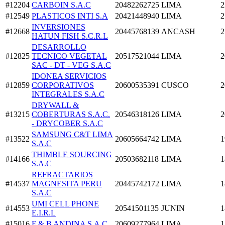
#12204
CARBOIN S.A.C
20482262725
LIMA
2
#12549
PLASTICOS INTI S.A
20421448940
LIMA
2
INVERSIONES
#12668
20445768139
ANCASH
2
HATUN FISH S.C.R.L
DESARROLLO
#12825
TECNICO VEGETAL
20517521044
LIMA
2
SAC - DT - VEG S.A.C
IDONEA SERVICIOS
#12859
CORPORATIVOS
20600535391
CUSCO
2
INTEGRALES S.A.C
DRYWALL &
#13215
COBERTURAS S.A.C.
20546318126
LIMA
2
- DRYCOBER S.A.C
SAMSUNG C&T LIMA
#13522
20605664742
LIMA
1
S.A.C
THIMBLE SOURCING
#14166
20503682118
LIMA
1
S.A.C
REFRACTARIOS
#14537
MAGNESITA PERU
20445742172
LIMA
1
S.A.C
UMI CELL PHONE
#14553
20541501135
JUNIN
1
E.I.R.L
#15016
F & B ANDINA S.A.C
20609277964
LIMA
1