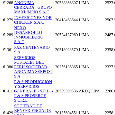
#1268
ANONIMA
20538866807
LIMA
2523.
CERRADA - GRUPO
MAXLIMPIO S.A.C
INVERSIONES NOR
#1279
20418463644
LIMA
2507.
CHICKEN S.A.C
NEXO
DESARROLLO
#1289
20524137969
LIMA
2487.
INMOBILIARIO
S.A.C
PAZ CENTENARIO
#1361
20518023579
LIMA
2358.
S.A
SERVICIOS
POSTALES DEL
#1380
PERU SOCIEDAD
20256136865
LIMA
2327.
ANONIMA SERPOST
S.A
P & S PRODUCCION
Y SERVICIOS
#1411
GENERALES S.R.L. -
20539399536
AREQUIPA
2286.
P & S PROSERGE
S.C.R.L
SOCIEDAD DE
BENEFICENCIA DE
#1429
20135604551
LIMA
2258.