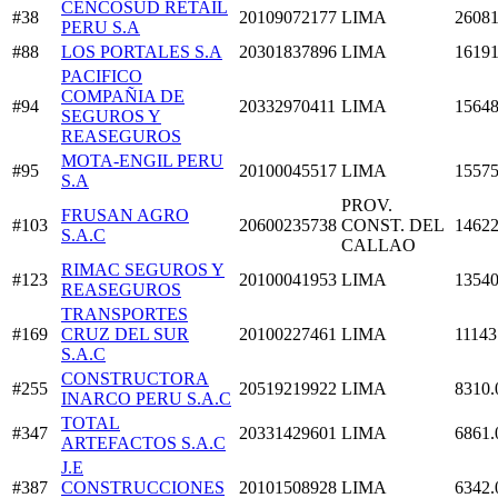
CENCOSUD RETAIL
#38
20109072177
LIMA
26081
PERU S.A
#88
LOS PORTALES S.A
20301837896
LIMA
16191
PACIFICO
COMPAÑIA DE
#94
20332970411
LIMA
15648
SEGUROS Y
REASEGUROS
MOTA-ENGIL PERU
#95
20100045517
LIMA
15575
S.A
PROV.
FRUSAN AGRO
#103
20600235738
CONST. DEL
14622
S.A.C
CALLAO
RIMAC SEGUROS Y
#123
20100041953
LIMA
13540
REASEGUROS
TRANSPORTES
#169
CRUZ DEL SUR
20100227461
LIMA
11143
S.A.C
CONSTRUCTORA
#255
20519219922
LIMA
8310.
INARCO PERU S.A.C
TOTAL
#347
20331429601
LIMA
6861.
ARTEFACTOS S.A.C
J.E
#387
CONSTRUCCIONES
20101508928
LIMA
6342.