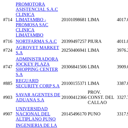
PROMOTORA
ASISTENCIAL S.A.C
CLINICA
#714
LIMATAMBO -
20101098681
LIMA
4017.
PROMOSA SAC
CLINICA
LIMATAMBO
#716
NORTFARMA S.A.C
20399497257
PIURA
4011.
AGROVET MARKET
#724
20250406941
LIMA
3976.
S.A
ADMINISTRADORA
JOCKEY PLAZA
#747
20306841506
LIMA
3909.
SHOPPING CENTER
S.A
REGUARD
#885
20100155371
LIMA
3387.
SECURITY CORP S.A
PROV.
SAVAR AGENTES DE
#903
20100412366
CONST. DEL
3327.
ADUANA S.A
CALLAO
UNIVERSIDAD
#907
NACIONAL DEL
20145496170
PUNO
3317.
ALTIPLANO PUNO
INGENIERIA DE LA