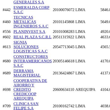
GENERALES S.A
ESMERALDA CORP
#442
20100076072
LIMA
5846.
S.A.C
TECNICAS
#460
METALICAS
20101145868
LIMA
5649.
INGENIEROS S.A.C
#556
PLANINVEST S.A
20101008283
LIMA
4920.
#602
REAL PLAZA S.C.R.L
20511315922
LIMA
4633.
SIGNIA
#613
SOLUCIONES
20547713045
LIMA
4565.
LOGISTICAS S.A.C
CONSTRUCTORES
#680
INTERAMERICANOS
20305146618
LIMA
4170.
S.A.C
DERRAMA
#689
20136424867
LIMA
4137.
MAGISTERIAL
COOPERATIVA DE
AHORRO Y
#698
CREDITO
20600634110
AREQUIPA
4104.
CREDICOOP
AREQUIPA
CLINICA SAN
#709
20100162742
LIMA
4038.
FELIPE S.A