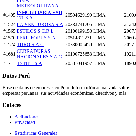
LIMA
METROPOLITANA
INMOBILIARIA VAB
#1495
20504629199
LIMA
2160.
171 S.A
#1524
LA VENTUROSA S.A
20383731705
LIMA
2124.
#1565
ESTILOS S.C.R.L
20100199158
LIMA
2067.
#1570
PERU FORUS S.A
20514811271
LIMA
2060.
#1574
TURO S.A.C
20330005450
LIMA
2057.
CERRADURAS
#1681
20100725658
LIMA
1921.
NACIONALES S.A.C
#1711
TS NET S.A
20381041957
LIMA
1890.
Datos Perú
Base de datos de empresas en Perú. Información actualizada sobre
empresas peruanas, sus actividades económicas, directivos y más.
Enlaces
Atribuciones
Privacidad
Estadisticas Generales