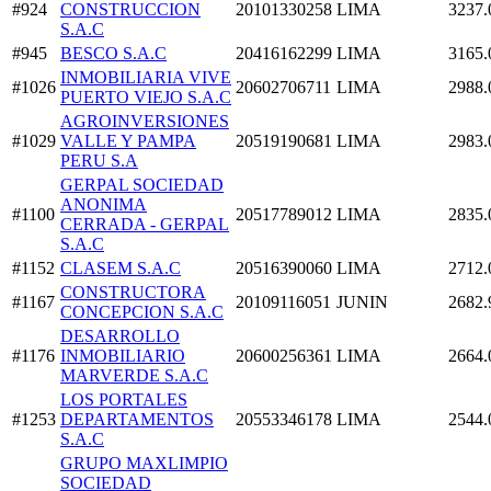
#924
CONSTRUCCION
20101330258
LIMA
3237.
S.A.C
#945
BESCO S.A.C
20416162299
LIMA
3165.
INMOBILIARIA VIVE
#1026
20602706711
LIMA
2988.
PUERTO VIEJO S.A.C
AGROINVERSIONES
#1029
VALLE Y PAMPA
20519190681
LIMA
2983.
PERU S.A
GERPAL SOCIEDAD
ANONIMA
#1100
20517789012
LIMA
2835.
CERRADA - GERPAL
S.A.C
#1152
CLASEM S.A.C
20516390060
LIMA
2712.
CONSTRUCTORA
#1167
20109116051
JUNIN
2682.
CONCEPCION S.A.C
DESARROLLO
#1176
INMOBILIARIO
20600256361
LIMA
2664.
MARVERDE S.A.C
LOS PORTALES
#1253
DEPARTAMENTOS
20553346178
LIMA
2544.
S.A.C
GRUPO MAXLIMPIO
SOCIEDAD