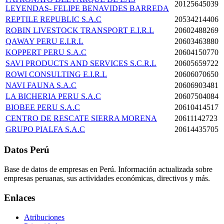
20125645039
LEYENDAS- FELIPE BENAVIDES BARREDA
REPTILE REPUBLIC S.A.C
20534214406
ROBIN LIVESTOCK TRANSPORT E.I.R.L
20602488269
QAWAY PERU E.I.R.L
20603463880
KOPPERT PERU S.A.C
20604150770
SAVI PRODUCTS AND SERVICES S.C.R.L
20605659722
ROWI CONSULTING E.I.R.L
20606070650
NAVI FAUNA S.A.C
20606903481
LA BICHERIA PERU S.A.C
20607504084
BIOBEE PERU S.A.C
20610414517
CENTRO DE RESCATE SIERRA MORENA
20611142723
GRUPO PIALFA S.A.C
20614435705
Datos Perú
Base de datos de empresas en Perú. Información actualizada sobre
empresas peruanas, sus actividades económicas, directivos y más.
Enlaces
Atribuciones