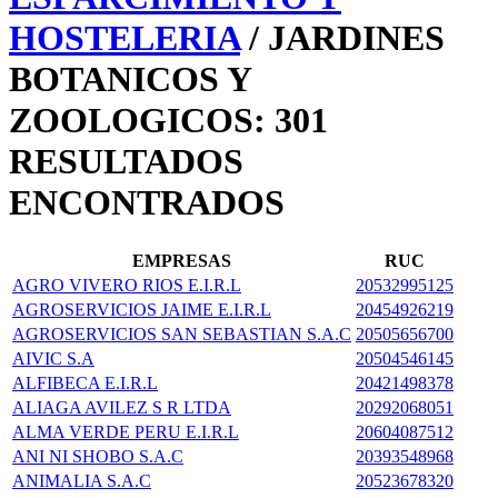
HOSTELERIA
/ JARDINES
BOTANICOS Y
ZOOLOGICOS: 301
RESULTADOS
ENCONTRADOS
EMPRESAS
RUC
AGRO VIVERO RIOS E.I.R.L
20532995125
AGROSERVICIOS JAIME E.I.R.L
20454926219
AGROSERVICIOS SAN SEBASTIAN S.A.C
20505656700
AIVIC S.A
20504546145
ALFIBECA E.I.R.L
20421498378
ALIAGA AVILEZ S R LTDA
20292068051
ALMA VERDE PERU E.I.R.L
20604087512
ANI NI SHOBO S.A.C
20393548968
ANIMALIA S.A.C
20523678320