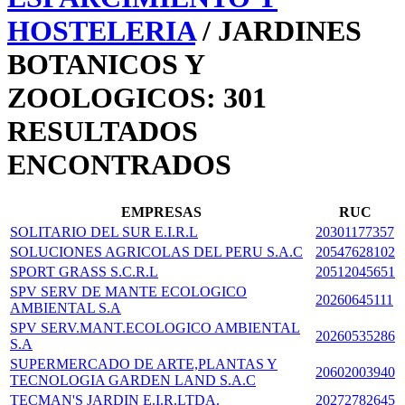
HOSTELERIA
/ JARDINES
BOTANICOS Y
ZOOLOGICOS: 301
RESULTADOS
ENCONTRADOS
EMPRESAS
RUC
SOLITARIO DEL SUR E.I.R.L
20301177357
SOLUCIONES AGRICOLAS DEL PERU S.A.C
20547628102
SPORT GRASS S.C.R.L
20512045651
SPV SERV DE MANTE ECOLOGICO
20260645111
AMBIENTAL S.A
SPV SERV.MANT.ECOLOGICO AMBIENTAL
20260535286
S.A
SUPERMERCADO DE ARTE,PLANTAS Y
20602003940
TECNOLOGIA GARDEN LAND S.A.C
TECMAN'S JARDIN E.I.R.LTDA.
20272782645