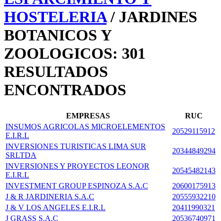
HOSTELERIA
/ JARDINES
BOTANICOS Y
ZOOLOGICOS: 301
RESULTADOS
ENCONTRADOS
EMPRESAS
RUC
INSUMOS AGRICOLAS MICROELEMENTOS
20529115912
E.I.R.L
INVERSIONES TURISTICAS LIMA SUR
20344849294
SRLTDA
INVERSIONES Y PROYECTOS LEONOR
20545482143
E.I.R.L
INVESTMENT GROUP ESPINOZA S.A.C
20600175913
J & R JARDINERIA S.A.C
20555932210
J & V LOS ANGELES E.I.R.L
20411990321
J GRASS S.A.C
20536740971