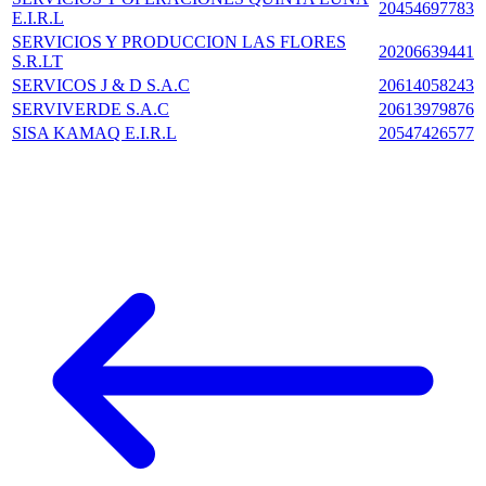
20454697783
E.I.R.L
SERVICIOS Y PRODUCCION LAS FLORES
20206639441
S.R.LT
SERVICOS J & D S.A.C
20614058243
SERVIVERDE S.A.C
20613979876
SISA KAMAQ E.I.R.L
20547426577