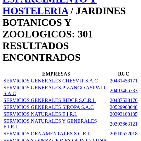
HOSTELERIA
/ JARDINES
BOTANICOS Y
ZOOLOGICOS: 301
RESULTADOS
ENCONTRADOS
EMPRESAS
RUC
SERVICIOS GENERALES CHESVIT S.A.C
20481458171
SERVICIOS GENERALES PIZANGO ASIPALI
20493465733
S.A.C
SERVICIOS GENERALES RIDCE S.C.R.L
20487538176
SERVICIOS GENERALES SIROPA S.A.C
20529968648
SERVICIOS NATURALES E.I.R.L
20393108135
SERVICIOS NATURALES Y GENERALES
20393663121
E.I.R.L
SERVICIOS ORNAMENTALES S.C.R.L
20510572018
SERVICIOS Y OPERACIONES QUINTA LUNA