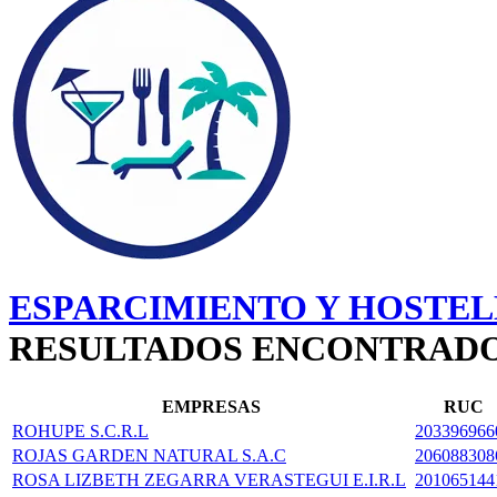
ESPARCIMIENTO Y HOSTEL
RESULTADOS ENCONTRAD
EMPRESAS
RUC
ROHUPE S.C.R.L
203396966
ROJAS GARDEN NATURAL S.A.C
206088308
ROSA LIZBETH ZEGARRA VERASTEGUI E.I.R.L
201065144