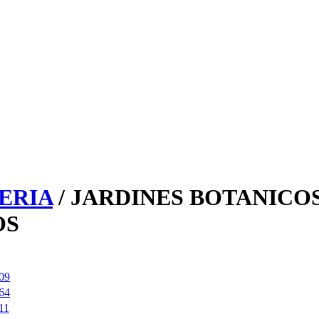
ERIA
/ JARDINES BOTANICOS
OS
09
64
11