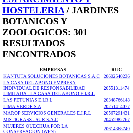
HOSTELERIA
/ JARDINES
BOTANICOS Y
ZOOLOGICOS: 301
RESULTADOS
ENCONTRADOS
EMPRESAS
RUC
KANTUTA SOLUCIONES BOTANICAS S.A.C
20602540236
LA CASA DEL ABONO EMPRESA
INDIVIDUAL DE RESPONSABILIDAD
20551311474
LIMITADA - LA CASA DEL ABONO E.I.R.L
LAS PETUNIAS E.I.R.L
20348766148
LIMA VERDE S.A
20251414077
MAROP SERVICIOS GENERALES E.I.R.L
20567291431
MISTIGRASS - SUR S.A.C
20455982767
MUJERES QUECHUA POR LA
20614368749
CONSERVACION (WFN)