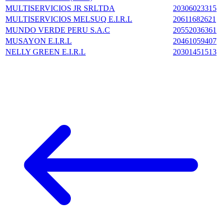
MULTISERVICIOS JR SRLTDA
20306023315
MULTISERVICIOS MELSUQ E.I.R.L
20611682621
MUNDO VERDE PERU S.A.C
20552036361
MUSAYON E.I.R.L
20461059407
NELLY GREEN E.I.R.L
20301451513