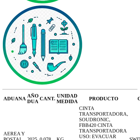
AÑO
UNIDAD
ADUANA
CANT.
PRODUCTO
DUA
MEDIDA
CINTA
TRANSPORTADORA,
SOUDRONIC,
FBB420 CINTA
TRANSPORTADORA
AEREA Y
USO: EVACUAR
POSTAL
2025
0.078
KG
SWI