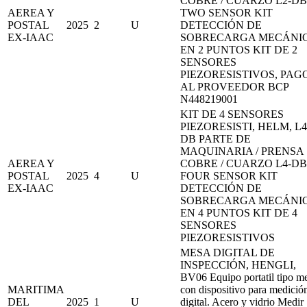
COBRE / CUARZO L2-DB
AEREA Y
TWO SENSOR KIT
POSTAL
2025
2
U
DETECCIÓN DE
EX-IAAC
SOBRECARGA MECÁNI
EN 2 PUNTOS KIT DE 2
SENSORES
PIEZORESISTIVOS, PAG
AL PROVEEDOR BCP
N448219001
KIT DE 4 SENSORES
PIEZORESISTI, HELM, L4
DB PARTE DE
MAQUINARIA / PRENSA 
AEREA Y
COBRE / CUARZO L4-DB
POSTAL
2025
4
U
FOUR SENSOR KIT
EX-IAAC
DETECCIÓN DE
SOBRECARGA MECÁNI
EN 4 PUNTOS KIT DE 4
SENSORES
PIEZORESISTIVOS
MESA DIGITAL DE
INSPECCIÓN, HENGLI,
BV06 Equipo portatil tipo m
MARITIMA
con dispositivo para medició
DEL
2025
1
U
digital. Acero y vidrio Medir