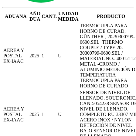
AÑO
UNIDAD
ADUANA
CANT.
PRODUCTO
DUA
MEDIDA
TERMOCUPLA PARA
HORNO DE CURAD,
GÜNTHER , 20-30300799-
0600.SEL THERMO
COUPLE / TYPE 20-
AEREA Y
30300799-0600.SEL /
POSTAL
2025
1
U
MATERIAL NO.: 40012112
EX-IAAC
METAL -CROMO /
ALUMINIO MEDICIÓN D
TEMPERATURA
TERMOCUPLA PARA
HORNO DE CURADO
SENSOR DE NIVEL DE
LLENADO, SOUDRONIC
CAN-5054238 SENSOR D
AEREA Y
NIVEL DE LLENADO,
POSTAL
2025
1
U
COMPLETO RU 33307 MI
EX-IAAC
ACERO INOX / NYLON
DETECCIÓN DE NIVEL
BAJO SENSOR DE NIVE