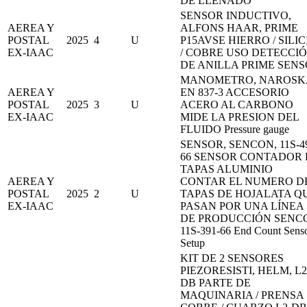
DE LLENADO
SENSOR INDUCTIVO,
AEREA Y
ALFONS HAAR, PRIME
POSTAL
2025
4
U
P15AVSE HIERRO / SILIC
EX-IAAC
/ COBRE USO DETECCI
DE ANILLA PRIME SEN
MANOMETRO, NAROSK
AEREA Y
EN 837-3 ACCESORIO
POSTAL
2025
3
U
ACERO AL CARBONO
EX-IAAC
MIDE LA PRESION DEL
FLUIDO Pressure gauge
SENSOR, SENCON, 11S-4
66 SENSOR CONTADOR 
TAPAS ALUMINIO
AEREA Y
CONTAR EL NUMERO D
POSTAL
2025
2
U
TAPAS DE HOJALATA Q
EX-IAAC
PASAN POR UNA LÍNEA
DE PRODUCCIÓN SENC
11S-391-66 End Count Sens
Setup
KIT DE 2 SENSORES
PIEZORESISTI, HELM, L2
DB PARTE DE
MAQUINARIA / PRENSA 