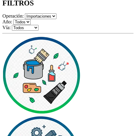
FILTROS
Operación:
Año:
Vía: