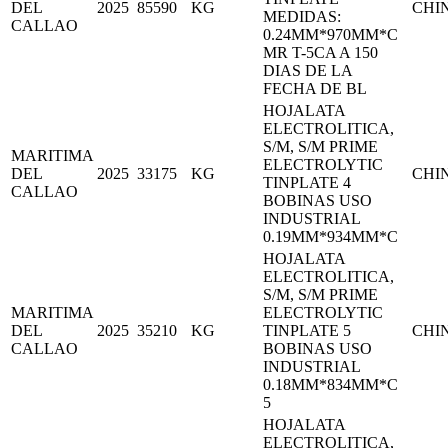
DEL
2025
85590
KG
CHI
MEDIDAS:
CALLAO
0.24MM*970MM*C
MR T-5CA A 150
DIAS DE LA
FECHA DE BL
HOJALATA
ELECTROLITICA,
S/M, S/M PRIME
MARITIMA
ELECTROLYTIC
DEL
2025
33175
KG
CHI
TINPLATE 4
CALLAO
BOBINAS USO
INDUSTRIAL
0.19MM*934MM*C
HOJALATA
ELECTROLITICA,
S/M, S/M PRIME
MARITIMA
ELECTROLYTIC
DEL
2025
35210
KG
TINPLATE 5
CHI
CALLAO
BOBINAS USO
INDUSTRIAL
0.18MM*834MM*C
5
HOJALATA
ELECTROLITICA,