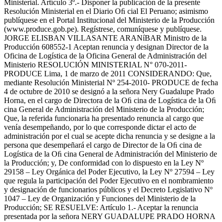
Ministerial. Artículo 3º.- Disponer la publicación de la presente
Resolución Ministerial en el Diario Oﬁ cial El Peruano; asimismo
publíquese en el Portal Institucional del Ministerio de la Producción
(www.produce.gob.pe). Regístrese, comuníquese y publíquese.
JORGE ELISBAN VILLASANTE ARANíBAR Ministro de la
Producción 608552-1 Aceptan renuncia y designan Director de la
Oficina de Logística de la Oficina General de Administración del
Ministerio RESOLUCIÓN MINISTERIAL N° 070-2011-
PRODUCE Lima, 1 de marzo de 2011 CONSIDERANDO: Que,
mediante Resolución Ministerial Nº 254-2010- PRODUCE de fecha
4 de octubre de 2010 se designó a la señora Nery Guadalupe Prado
Horna, en el cargo de Directora de la Oﬁ cina de Logística de la Oﬁ
cina General de Administración del Ministerio de la Producción;
Que, la referida funcionaria ha presentado renuncia al cargo que
venía desempeñando, por lo que corresponde dictar el acto de
administración por el cual se acepte dicha renuncia y se designe a la
persona que desempeñará el cargo de Director de la Oﬁ cina de
Logística de la Oﬁ cina General de Administración del Ministerio de
la Producción; y, De conformidad con lo dispuesto en la Ley Nº
29158 – Ley Orgánica del Poder Ejecutivo, la Ley Nº 27594 – Ley
que regula la participación del Poder Ejecutivo en el nombramiento
y designación de funcionarios públicos y el Decreto Legislativo Nº
1047 – Ley de Organización y Funciones del Ministerio de la
Producción; SE RESUELVE: Artículo 1.- Aceptar la renuncia
presentada por la señora NERY GUADALUPE PRADO HORNA