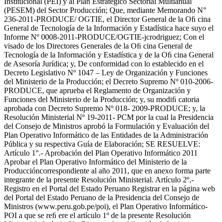
Institucional (PEI) y al Plan Estratégico Sectorial Multianual
(PESEM) del Sector Producción; Que, mediante Memorando N°
236-2011-PRODUCE/ OGTIE, el Director General de la Oﬁ cina
General de Tecnología de la Información y Estadística hace suyo el
Informe Nº 0008-2011-PRODUCE/OGTIE-jcrodriguez; Con el
visado de los Directores Generales de la Oﬁ cina General de
Tecnología de la Información y Estadística y de la Oﬁ cina General
de Asesoría Jurídica; y, De conformidad con lo establecido en el
Decreto Legislativo Nº 1047 – Ley de Organización y Funciones
del Ministerio de la Producción; el Decreto Supremo Nº 010-2006-
PRODUCE, que aprueba el Reglamento de Organización y
Funciones del Ministerio de la Producción; y, su modiﬁ catoria
aprobada con Decreto Supremo Nº 018- 2009-PRODUCE; y, la
Resolución Ministerial Nº 19-2011- PCM por la cual la Presidencia
del Consejo de Ministros aprobó la Formulación y Evaluación del
Plan Operativo Informático de las Entidades de la Administración
Pública y su respectiva Guía de Elaboración; SE RESUELVE:
Artículo 1°.- Aprobación del Plan Operativo Informático 2011
Aprobar el Plan Operativo Informático del Ministerio de la
Produccióncorrespondiente al año 2011, que en anexo forma parte
integrante de la presente Resolución Ministerial. Artículo 2º,-
Registro en el Portal del Estado Peruano Registrar en la página web
del Portal del Estado Peruano de la Presidencia del Consejo de
Ministros (www.peru.gob.pe/poi), el Plan Operativo Informático-
POI a que se reﬁ ere el artículo 1º de la presente Resolución