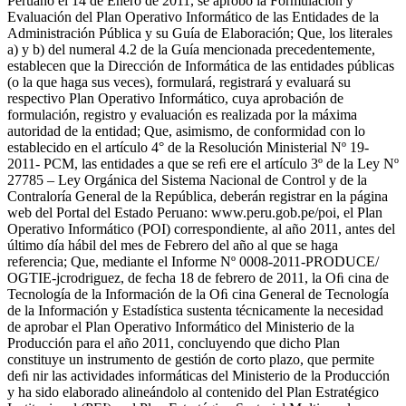
Peruano el 14 de Enero de 2011, se aprobó la Formulación y
Evaluación del Plan Operativo Informático de las Entidades de la
Administración Pública y su Guía de Elaboración; Que, los literales
a) y b) del numeral 4.2 de la Guía mencionada precedentemente,
establecen que la Dirección de Informática de las entidades públicas
(o la que haga sus veces), formulará, registrará y evaluará su
respectivo Plan Operativo Informático, cuya aprobación de
formulación, registro y evaluación es realizada por la máxima
autoridad de la entidad; Que, asimismo, de conformidad con lo
establecido en el artículo 4° de la Resolución Ministerial Nº 19-
2011- PCM, las entidades a que se reﬁ ere el artículo 3º de la Ley Nº
27785 – Ley Orgánica del Sistema Nacional de Control y de la
Contraloría General de la República, deberán registrar en la página
web del Portal del Estado Peruano: www.peru.gob.pe/poi, el Plan
Operativo Informático (POI) correspondiente, al año 2011, antes del
último día hábil del mes de Febrero del año al que se haga
referencia; Que, mediante el Informe Nº 0008-2011-PRODUCE/
OGTIE-jcrodriguez, de fecha 18 de febrero de 2011, la Oﬁ cina de
Tecnología de la Información de la Oﬁ cina General de Tecnología
de la Información y Estadística sustenta técnicamente la necesidad
de aprobar el Plan Operativo Informático del Ministerio de la
Producción para el año 2011, concluyendo que dicho Plan
constituye un instrumento de gestión de corto plazo, que permite
deﬁ nir las actividades informáticas del Ministerio de la Producción
y ha sido elaborado alineándolo al contenido del Plan Estratégico