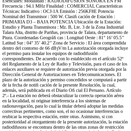
Esenciales: Modalidad : RADIODIFUSIÓN SONORA EN FM
Frecuencia : 94.1 MHz Finalidad : COMERCIAL Características
Técnicas: Indicativo : OCJ-1A Emisión : 256KF8E Potencia
Nominal del Transmisor : 500 W. Clasiﬁ cación de Estación :
PRIMARIA D3 – BAJA POTENCIA Ubicación de la Estación:
Estudio y Planta Transmisora : Mz. B, Lte. 3 de la Zona Industrial
Talara Alta, distrito de Pariñas, provincia de Talara, departamento de
Piura. Coordenadas Geográﬁ cas : Longitud Oeste : 81° 16’ 05.5’’
Latitud Sur : 04° 35’ 40.2’’ Zona de Servicio : El área comprendida
dentro del contorno de 66 dBȝV/m La autorización otorgada incluye
el permiso para instalar los equipos de radiodifusión
correspondientes. De acuerdo con lo establecido en el artículo 52º
del Reglamento de la Ley de Radio y Televisión, para el caso de los
enlaces auxiliares se requiere de autorización previa otorgada por la
Dirección General de Autorizaciones en Telecomunicaciones. El
plazo de la autorización y permiso concedidos se computará a partir
de la fecha de notiﬁ cación de la presente Resolución, la cual,
además, será publicada en el Diario Oﬁ cial El Peruano. Artículo
2º.- La estación no deberá obstaculizar la correcta operación aérea
en la localidad, ni originar interferencia a los sistemas de
radionavegación, para lo cual la titular deberá adoptar las medidas
correctivas pertinentes, como son, el no ocasionar interferencias o
reubicar la respectiva estación, entre otras. Asimismo, si con
posterioridad al otorgamiento de la presente autorización, la estación
radiodifusora se encontrara dentro de las otras zonas de restricción