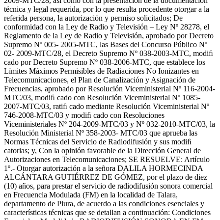
2009-MTC/28, así como con la presentación de la documentación
técnica y legal requerida, por lo que resulta procedente otorgar a la
referida persona, la autorización y permiso solicitados; De
conformidad con la Ley de Radio y Televisión – Ley Nº 28278, el
Reglamento de la Ley de Radio y Televisión, aprobado por Decreto
Supremo Nº 005- 2005-MTC, las Bases del Concurso Público Nº
02- 2009-MTC/28, el Decreto Supremo Nº 038-2003-MTC, modiﬁ
cado por Decreto Supremo Nº 038-2006-MTC, que establece los
Límites Máximos Permisibles de Radiaciones No Ionizantes en
Telecomunicaciones, el Plan de Canalización y Asignación de
Frecuencias, aprobado por Resolución Viceministerial Nº 116-2004-
MTC/03, modiﬁ cado con Resolución Viceministerial Nº 1085-
2007-MTC/03, ratiﬁ cado mediante Resolución Viceministerial Nº
746-2008-MTC/03 y modiﬁ cado con Resoluciones
Viceministeriales Nº 204-2009-MTC/03 y Nº 032-2010-MTC/03, la
Resolución Ministerial Nº 358-2003- MTC/03 que aprueba las
Normas Técnicas del Servicio de Radiodifusión y sus modiﬁ
catorias; y, Con la opinión favorable de la Dirección General de
Autorizaciones en Telecomunicaciones; SE RESUELVE: Artículo
1º.- Otorgar autorización a la señora DALILA HORMECINDA
ALCÁNTARA GUTIÉRREZ DE GÓMEZ, por el plazo de diez
(10) años, para prestar el servicio de radiodifusión sonora comercial
en Frecuencia Modulada (FM) en la localidad de Talara,
departamento de Piura, de acuerdo a las condiciones esenciales y
características técnicas que se detallan a continuación: Condiciones