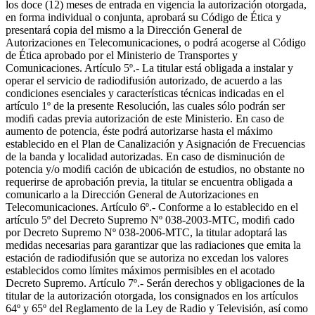
los doce (12) meses de entrada en vigencia la autorización otorgada,
en forma individual o conjunta, aprobará su Código de Ética y
presentará copia del mismo a la Dirección General de
Autorizaciones en Telecomunicaciones, o podrá acogerse al Código
de Ética aprobado por el Ministerio de Transportes y
Comunicaciones. Artículo 5º.- La titular está obligada a instalar y
operar el servicio de radiodifusión autorizado, de acuerdo a las
condiciones esenciales y características técnicas indicadas en el
artículo 1º de la presente Resolución, las cuales sólo podrán ser
modiﬁ cadas previa autorización de este Ministerio. En caso de
aumento de potencia, éste podrá autorizarse hasta el máximo
establecido en el Plan de Canalización y Asignación de Frecuencias
de la banda y localidad autorizadas. En caso de disminución de
potencia y/o modiﬁ cación de ubicación de estudios, no obstante no
requerirse de aprobación previa, la titular se encuentra obligada a
comunicarlo a la Dirección General de Autorizaciones en
Telecomunicaciones. Artículo 6º.- Conforme a lo establecido en el
artículo 5º del Decreto Supremo Nº 038-2003-MTC, modiﬁ cado
por Decreto Supremo Nº 038-2006-MTC, la titular adoptará las
medidas necesarias para garantizar que las radiaciones que emita la
estación de radiodifusión que se autoriza no excedan los valores
establecidos como límites máximos permisibles en el acotado
Decreto Supremo. Artículo 7º.- Serán derechos y obligaciones de la
titular de la autorización otorgada, los consignados en los artículos
64º y 65º del Reglamento de la Ley de Radio y Televisión, así como