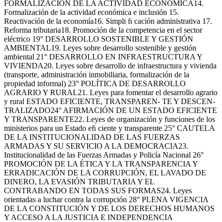
FORMALIZACIÓN DE LA ACTIVIDAD ECONÓMICA14.
Formalización de la actividad económica e inclusión 15.
Reactivación de la economía16. Simpli ﬁ cación administrativa 17.
Reforma tributaria18. Promoción de la competencia en el sector
eléctrico 19° DESARROLLO SOSTENIBLE Y GESTIÓN
AMBIENTAL19. Leyes sobre desarrollo sostenible y gestión
ambiental 21° DESARROLLO EN INFRAESTRUCTURA Y
VIVIENDA20. Leyes sobre desarrollo de infraestructura y vivienda
(transporte, administración inmobiliaria, formalización de la
propiedad informal) 23° POLÍTICA DE DESARROLLO
AGRARIO Y RURAL21. Leyes para fomentar el desarrollo agrario
y rural ESTADO EFICIENTE, TRANSPAREN- TE Y DESCEN-
TRALIZADO24° AFIRMACIÓN DE UN ESTADO EFICIENTE
Y TRANSPARENTE22. Leyes de organización y funciones de los
ministerios para un Estado eﬁ ciente y transparente 25° CAUTELA
DE LA INSTITUCIONALIDAD DE LAS FUERZAS
ARMADAS Y SU SERVICIO A LA DEMOCRACIA23.
Institucionalidad de las Fuerzas Armadas y Policía Nacional 26°
PROMOCIÓN DE LA ÉTICA Y LA TRANSPARENCIA Y
ERRADICACIÓN DE LA CORRUPCIÓN, EL LAVADO DE
DINERO, LA EVASIÓN TRIBUTARIA Y EL
CONTRABANDO EN TODAS SUS FORMAS24. Leyes
orientadas a luchar contra la corrupción 28° PLENA VIGENCIA
DE LA CONSTITUCIÓN Y DE LOS DERECHOS HUMANOS
Y ACCESO A LA JUSTICIA E INDEPENDENCIA