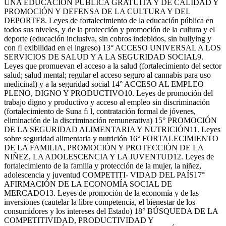
UNA EDUCACIÓN PÚBLICA GRATUITA Y DE CALIDAD Y
PROMOCIÓN Y DEFENSA DE LA CULTURA Y DEL
DEPORTE8. Leyes de fortalecimiento de la educación pública en
todos sus niveles, y de la protección y promoción de la cultura y el
deporte (educación inclusiva, sin cobros indebidos, sin bullying y
con ﬂ exibilidad en el ingreso) 13° ACCESO UNIVERSAL A LOS
SERVICIOS DE SALUD Y A LA SEGURIDAD SOCIAL9.
Leyes que promuevan el acceso a la salud (fortalecimiento del sector
salud; salud mental; regular el acceso seguro al cannabis para uso
medicinal) y a la seguridad social 14° ACCESO AL EMPLEO
PLENO, DIGNO Y PRODUCTIVO10. Leyes de promoción del
trabajo digno y productivo y acceso al empleo sin discriminación
(fortalecimiento de Suna ﬁ l, contratación formal de jóvenes,
eliminación de la discriminación remunerativa) 15° PROMOCIÓN
DE LA SEGURIDAD ALIMENTARIA Y NUTRICIÓN11. Leyes
sobre seguridad alimentaria y nutrición 16° FORTALECIMIENTO
DE LA FAMILIA, PROMOCIÓN Y PROTECCIÓN DE LA
NIÑEZ, LA ADOLESCENCIA Y LA JUVENTUD12. Leyes de
fortalecimiento de la familia y protección de la mujer, la niñez,
adolescencia y juventud COMPETITI- VIDAD DEL PAÍS17°
AFIRMACIÓN DE LA ECONOMÍA SOCIAL DE
MERCADO13. Leyes de promoción de la economía y de las
inversiones (cautelar la libre competencia, el bienestar de los
consumidores y los intereses del Estado) 18° BÚSQUEDA DE LA
COMPETITIVIDAD, PRODUCTIVIDAD Y