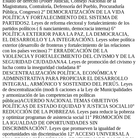
Estado de derecho (Poder Judicial, Consejo Nacional de la
Magistratura, Contraloría, Defensoría del Pueblo, Procuraduría
Pública, Congreso) 2° DEMOCRATIZACIÓN DE LA VIDA
POLÍTICA Y FORTALECIMIENTO DEL SISTEMA DE
PARTIDOS2. Leyes de reforma electoral y fortalecimiento de los
partidos políticos ( ﬁ nanciamiento, democracia interna) 6°
POLÍTICA EXTERIOR PARA LA PAZ, LA DEMOCRACIA,
EL DESARROLLO Y LA INTEGRACIÓN3. Leyes sobre política
exterior (desarrollo de fronteras y fortalecimiento de las relaciones
con los países vecinos) 7° ERRADICACIÓN DE LA
VIOLENCIA Y FORTALECIMIENTO DEL CIVISMO Y DE LA
SEGURIDAD CIUDADANA4. Leyes de promoción del civismo y
lucha contra la inseguridad ciudadana 8°
DESCENTRALIZACIÓN POLÍTICA, ECONÓMICA Y
ADMINISTRATIVA PARA PROPICIAR EL DESARROLLO
INTEGRAL, ARMÓNICO Y SOSTENIDO DEL PERÚ5. Leyes
de descentralización (modi ﬁ caciones a la Ley de Municipalidades
y armonización de las competencias en políticas
públicas)ACUERDO NACIONAL TEMAS OBJETIVOS
POLÍTICAS DE ESTADO EQUIDAD Y JUSTICIA SOCIAL10°
REDUCCIÓN DE LA POBREZA6. Leyes para reducir la pobreza
y optimizar programas de asistencia social 11° PROMOCIÓN DE
LA IGUALDAD DE OPORTUNIDADES SIN
DISCRIMINACIÓN7. Leyes que promueven la igualdad de
oportunidades sin discriminación 12° ACCESO UNIVERSAL A