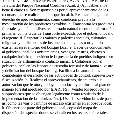
Técnico N° 148-2016-SERNANP-JPNCAZ/RPAA/GAN, de la
Jefatura del Parque Nacional Cordillera Azul. 2) Aplicables a los
bene ﬁ ciarios a. Son responsables por el aprovechamiento de los
recursos que se realice en el bosque local. b. Realizar el pago por
derecho de aprovechamiento, como condición previa a la
movilización de los productos extraídos. c. Transportar los productos
forestales y de fauna silvestre, al estado natural o con transformación
primaria, con la Guía de Transporte expedida por el gobierno local o
el regente. d. Respetar los valores y prácticas sociales, culturales,
religiosas y tradicionales de los pueblos indígenas u originarios
existentes en el entorno del bosque local. e. Hacer de conocimiento
al gobierno local, los avistamientos, vestigios, rastros, objetos o
cualquier indicio que evidencie la presencia de pueblos indígenas en
situación de aislamiento o contacto inicial. f. Colaborar con el
gobierno local en las labores de custodia forestal y de fauna silvestre
y delimitación del bosque local. g. Facilitar a las autoridades
competentes el desarrollo de las actividades de control, supervisión y
ﬁ scalización. h. Realizar el aprovechamiento, de acuerdo a la
autorización que le otorgue el gobierno local y conforme al plan de
manejo forestal aprobado por la ARFFS.i. Vender los productos o
subproductos que se obtengan legalmente como resultado de la
implementación de la autorización. j. Usar las servidumbres de paso,
así como las vías o caminos de acceso existentes en el bosque local.
k. Obtener por parte del gobierno local, copia del mapa de
dispersión de especies donde se visualicen los recursos forestales