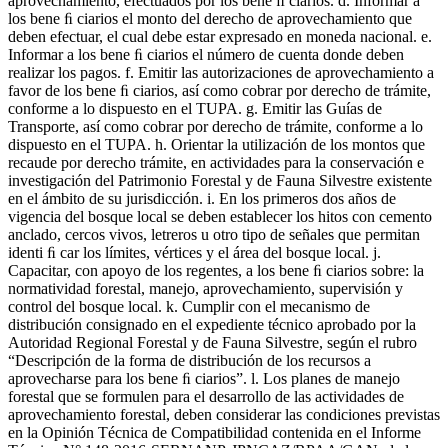
aprovechamiento, efectuados por los bene ﬁ ciarios. d. Informar a
los bene ﬁ ciarios el monto del derecho de aprovechamiento que
deben efectuar, el cual debe estar expresado en moneda nacional. e.
Informar a los bene ﬁ ciarios el número de cuenta donde deben
realizar los pagos. f. Emitir las autorizaciones de aprovechamiento a
favor de los bene ﬁ ciarios, así como cobrar por derecho de trámite,
conforme a lo dispuesto en el TUPA. g. Emitir las Guías de
Transporte, así como cobrar por derecho de trámite, conforme a lo
dispuesto en el TUPA. h. Orientar la utilización de los montos que
recaude por derecho trámite, en actividades para la conservación e
investigación del Patrimonio Forestal y de Fauna Silvestre existente
en el ámbito de su jurisdicción. i. En los primeros dos años de
vigencia del bosque local se deben establecer los hitos con cemento
anclado, cercos vivos, letreros u otro tipo de señales que permitan
identi ﬁ car los límites, vértices y el área del bosque local. j.
Capacitar, con apoyo de los regentes, a los bene ﬁ ciarios sobre: la
normatividad forestal, manejo, aprovechamiento, supervisión y
control del bosque local. k. Cumplir con el mecanismo de
distribución consignado en el expediente técnico aprobado por la
Autoridad Regional Forestal y de Fauna Silvestre, según el rubro
“Descripción de la forma de distribución de los recursos a
aprovecharse para los bene ﬁ ciarios”. l. Los planes de manejo
forestal que se formulen para el desarrollo de las actividades de
aprovechamiento forestal, deben considerar las condiciones previstas
en la Opinión Técnica de Compatibilidad contenida en el Informe