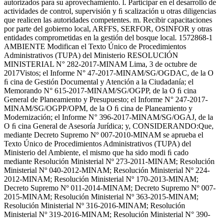
autorizados para su aprovechamiento. l. Participar en el desarrollo de
actividades de control, supervisión y ﬁ scalización u otras diligencias
que realicen las autoridades competentes. m. Recibir capacitaciones
por parte del gobierno local, ARFFS, SERFOR, OSINFOR y otras
entidades comprometidas en la gestión del bosque local. 1572868-1
AMBIENTE Modifican el Texto Único de Procedimientos
Administrativos (TUPA) del Ministerio RESOLUCIÓN
MINISTERIAL N° 282-2017-MINAM Lima, 3 de octubre de
2017Vistos; el Informe N° 47-2017-MINAM/SG/OGDAC, de la O
ﬁ cina de Gestión Documental y Atención a la Ciudadanía; el
Memorando N° 615-2017-MINAM/SG/OGPP, de la O ﬁ cina
General de Planeamiento y Presupuesto; el Informe N° 247-2017-
MINAM/SG/OGPP/OPM, de la O ﬁ cina de Planeamiento y
Modernización; el Informe N° 396-2017-MINAM/SG/OGAJ, de la
O ﬁ cina General de Asesoría Jurídica; y, CONSIDERANDO:Que,
mediante Decreto Supremo Nº 007-2010-MINAM se aprueba el
Texto Único de Procedimientos Administrativos (TUPA) del
Ministerio del Ambiente, el mismo que ha sido modi ﬁ cado
mediante Resolución Ministerial Nº 273-2011-MINAM; Resolución
Ministerial Nº 040-2012-MINAM; Resolución Ministerial Nº 224-
2012-MINAM; Resolución Ministerial Nº 170-2013-MINAM;
Decreto Supremo Nº 011-2014-MINAM; Decreto Supremo Nº 007-
2015-MINAM; Resolución Ministerial Nº 363-2015-MINAM;
Resolución Ministerial Nº 316-2016-MINAM; Resolución
Ministerial Nº 319-2016-MINAM; Resolución Ministerial N° 390-