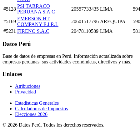
PSI TARRACO
#5128
20557733435
LIMA
594
PERUANA S.A.C
EMERSON HT
#5169
20601517796
AREQUIPA
590
COMPANY E.I.R.L
#5231
FIRENO S.A.C
20478110589
LIMA
581
Datos Perú
Base de datos de empresas en Perú. Información actualizada sobre
empresas peruanas, sus actividades económicas, directivos y más.
Enlaces
Atribuciones
Privacidad
Estadisticas Generales
Calculadoras de Impuestos
Elecciones 2026
© 2026 Datos Perú. Todos los derechos reservados.