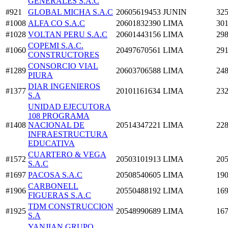
GENERALES S.A.C
#921
GLOBAL MICHA S.A.C
20605619453
JUNIN
325
#1008
ALFA CO S.A.C
20601832390
LIMA
301
#1028
VOLTAN PERU S.A.C
20601443156
LIMA
298
COPEMI S.A.C.
#1060
20497670561
LIMA
291
CONSTRUCTORES
CONSORCIO VIAL
#1289
20603706588
LIMA
248
PIURA
DIAR INGENIEROS
#1377
20101161634
LIMA
232
S.A
UNIDAD EJECUTORA
108 PROGRAMA
#1408
NACIONAL DE
20514347221
LIMA
228
INFRAESTRUCTURA
EDUCATIVA
CUARTERO & VEGA
#1572
20503101913
LIMA
205
S.A.C
#1697
PACOSA S.A.C
20508540605
LIMA
190
CARBONELL
#1906
20550488192
LIMA
169
FIGUERAS S.A.C
TDM CONSTRUCCION
#1925
20548990689
LIMA
167
S.A
YANJIAN GRUPO