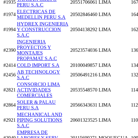
#1935
20551706061
LIMA
167
PERU S.A.C
ELECTRICAS DE
#1974
20502846460
LIMA
164
MEDELLIN PERU S.A
HYDREX INGENIERIA
#1994
Y CONSTRUCCION
20504138292
LIMA
162
S.A.C
INGENIERIA
PROYECTOS Y
#2390
20523574036
LIMA
136
MONTAJES
PROPAMAT S.A.C
#2414
COLD IMPORT S.A
20100049857
LIMA
134
AB TECHNOLOGY
#2456
20506491216
LIMA
132
S.A.C
CONSORCIO LIMA
#2821
ACTIVIDADES
20535548570
LIMA
114
COMERCIALES
SOLER & PALAU
#2864
20566343631
LIMA
112
PERU S.A
MECHANICAL AND
#2921
PIPING SOLUTIONS
20601323525
LIMA
110
S.A.C
EMPRESA DE
#2949
LABORES Y SERV
20115699271
MOQUEGUA
109