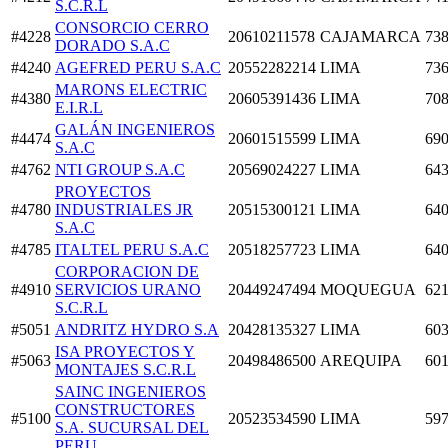
S.C.R.L
CONSORCIO CERRO
#4228
20610211578
CAJAMARCA
738
DORADO S.A.C
#4240
AGEFRED PERU S.A.C
20552282214
LIMA
736
MARONS ELECTRIC
#4380
20605391436
LIMA
708
E.I.R.L
GALÁN INGENIEROS
#4474
20601515599
LIMA
690
S.A.C
#4762
NTI GROUP S.A.C
20569024227
LIMA
643
PROYECTOS
#4780
INDUSTRIALES JR
20515300121
LIMA
640
S.A.C
#4785
ITALTEL PERU S.A.C
20518257723
LIMA
640
CORPORACION DE
#4910
SERVICIOS URANO
20449247494
MOQUEGUA
621
S.C.R.L
#5051
ANDRITZ HYDRO S.A
20428135327
LIMA
603
ISA PROYECTOS Y
#5063
20498486500
AREQUIPA
601
MONTAJES S.C.R.L
SAINC INGENIEROS
CONSTRUCTORES
#5100
20523534590
LIMA
597
S.A. SUCURSAL DEL
PERU