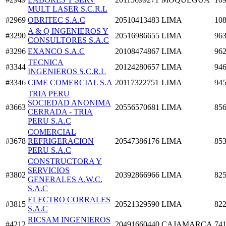
MULT LASER S.C.R.L
#2969
OBRITEC S.A.C
20510413483
LIMA
108
A & Q INGENIEROS Y
#3290
20516986655
LIMA
963
CONSULTORES S.A.C
#3296
EXANCO S.A.C
20108474867
LIMA
962
TECNICA
#3344
20124280657
LIMA
946
INGENIEROS S.C.R.L
#3346
CIME COMERCIAL S.A
20117322751
LIMA
945
TRIA PERU
SOCIEDAD ANONIMA
#3663
20556570681
LIMA
856
CERRADA - TRIA
PERU S.A.C
COMERCIAL
#3678
REFRIGERACION
20547386176
LIMA
853
PERU S.A.C
CONSTRUCTORA Y
SERVICIOS
#3802
20392866966
LIMA
825
GENERALES A.W.C.
S.A.C
ELECTRO CORRALES
#3815
20521329590
LIMA
822
S.A.C
RICSAM INGENIEROS
#4212
20491660440
CAJAMARCA
741