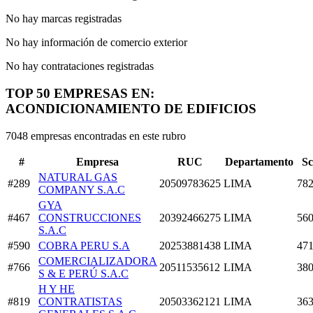
No hay marcas registradas
No hay información de comercio exterior
No hay contrataciones registradas
TOP 50 EMPRESAS EN:
ACONDICIONAMIENTO DE EDIFICIOS
7048 empresas encontradas en este rubro
#
Empresa
RUC
Departamento
Sc
NATURAL GAS
#289
20509783625
LIMA
782
COMPANY S.A.C
GYA
#467
CONSTRUCCIONES
20392466275
LIMA
560
S.A.C
#590
COBRA PERU S.A
20253881438
LIMA
471
COMERCIALIZADORA
#766
20511535612
LIMA
380
S & E PERÚ S.A.C
H Y HE
#819
CONTRATISTAS
20503362121
LIMA
363