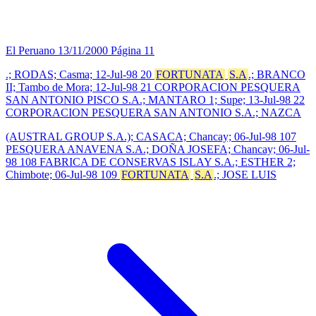
El Peruano
13/11/2000
Página 11
.; RODAS; Casma; 12-Jul-98 20
FORTUNATA
S.A
.; BRANCO
II; Tambo de Mora; 12-Jul-98 21 CORPORACION PESQUERA
SAN ANTONIO PISCO S.A.; MANTARO 1; Supe; 13-Jul-98 22
CORPORACION PESQUERA SAN ANTONIO S.A.; NAZCA
(AUSTRAL GROUP S.A.); CASACA; Chancay; 06-Jul-98 107
PESQUERA ANAVENA S.A.; DOÑA JOSEFA; Chancay; 06-Jul-
98 108 FABRICA DE CONSERVAS ISLAY S.A.; ESTHER 2;
Chimbote; 06-Jul-98 109
FORTUNATA
S.A
.; JOSE LUIS