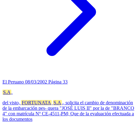
El Peruano
08/03/2002
Página 33
S.A
.
del visto,
FORTUNATA
S.A
., solicita el cambio de denominación
de la embarcación pes- quera "JOSÉ LUIS II" por la de "BRANCO
4" con matrícula Nº CE-4511-PM; Que de la evaluación efectuada a
los documentos