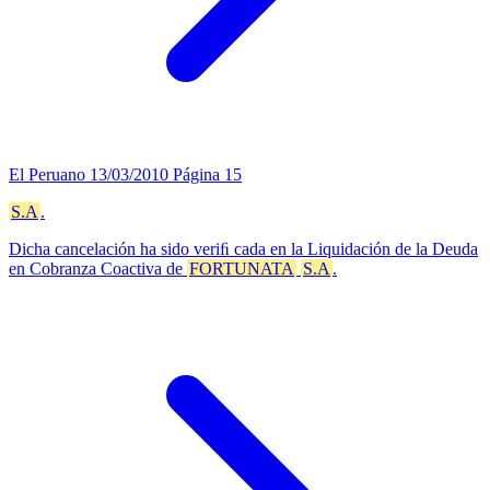
El Peruano
13/03/2010
Página 15
S.A
.
Dicha cancelación ha sido veriﬁ cada en la Liquidación de la Deuda
en Cobranza Coactiva de
FORTUNATA
S.A
.