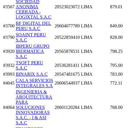
SOCIEDAD
#3567
ANONIMA
20523023072
LIMA
879.01
CERRADA -
LOGIXTAL S.A.C
BF DIGITAL DEL
#3700
20604077789
LIMA
849.00
PERU S.A.C
SOAINT PERU
#3790
20522859410
LIMA
828.00
S.A.C
IBPERU GRUPO
#3920
IBERMATICA
20565878531
LIMA
798.25
S.A.C
TSOFT PERU
#3932
20536281411
LIMA
795.00
S.A.C
#3993
BINARIX S.A.C
20547481675
LIMA
783.00
CALA SERVICIOS
#4045
20606544937
LIMA
772.11
INTEGRALES S.A
INGENIERIA &
ARQUITECTURA
PARA
#4064
SOLUCIONES
20601120284
LIMA
768.00
INNOVADORAS
S.A.C. - I & ASI
S.A.C