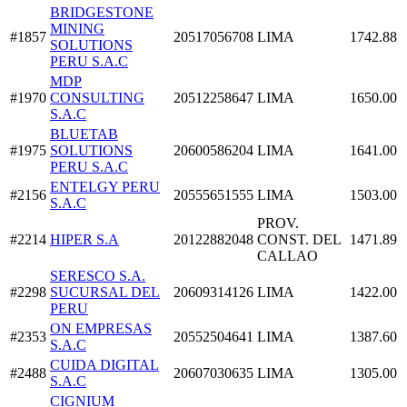
BRIDGESTONE
MINING
#1857
20517056708
LIMA
1742.88
SOLUTIONS
PERU S.A.C
MDP
#1970
CONSULTING
20512258647
LIMA
1650.00
S.A.C
BLUETAB
#1975
SOLUTIONS
20600586204
LIMA
1641.00
PERU S.A.C
ENTELGY PERU
#2156
20555651555
LIMA
1503.00
S.A.C
PROV.
#2214
HIPER S.A
20122882048
CONST. DEL
1471.89
CALLAO
SERESCO S.A.
#2298
SUCURSAL DEL
20609314126
LIMA
1422.00
PERU
ON EMPRESAS
#2353
20552504641
LIMA
1387.60
S.A.C
CUIDA DIGITAL
#2488
20607030635
LIMA
1305.00
S.A.C
CIGNIUM