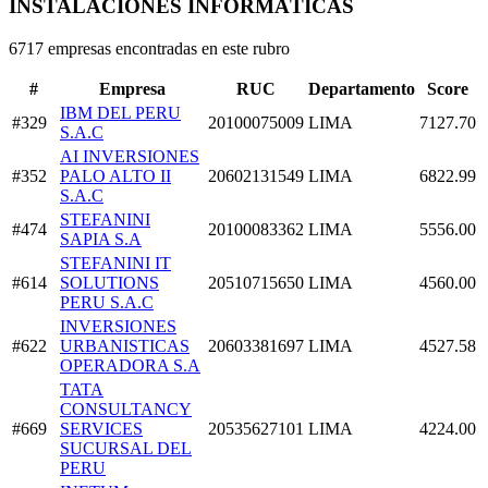
INSTALACIONES INFORMÁTICAS
6717 empresas encontradas en este rubro
#
Empresa
RUC
Departamento
Score
IBM DEL PERU
#329
20100075009
LIMA
7127.70
S.A.C
AI INVERSIONES
#352
PALO ALTO II
20602131549
LIMA
6822.99
S.A.C
STEFANINI
#474
20100083362
LIMA
5556.00
SAPIA S.A
STEFANINI IT
#614
SOLUTIONS
20510715650
LIMA
4560.00
PERU S.A.C
INVERSIONES
#622
URBANISTICAS
20603381697
LIMA
4527.58
OPERADORA S.A
TATA
CONSULTANCY
#669
SERVICES
20535627101
LIMA
4224.00
SUCURSAL DEL
PERU