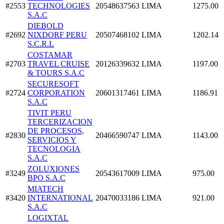
#2553
TECHNOLOGIES
20548637563
LIMA
1275.00
S.A.C
DIEBOLD
#2692
NIXDORF PERU
20507468102
LIMA
1202.14
S.C.R.L
COSTAMAR
#2703
TRAVEL CRUISE
20126339632
LIMA
1197.00
& TOURS S.A.C
SECURESOFT
#2724
CORPORATION
20601317461
LIMA
1186.91
S.A.C
TIVIT PERU
TERCERIZACION
DE PROCESOS,
#2830
20466590747
LIMA
1143.00
SERVICIOS Y
TECNOLOGIA
S.A.C
ZOLUXIONES
#3249
20543617009
LIMA
975.00
BPO S.A.C
MIATECH
#3420
INTERNATIONAL
20470033186
LIMA
921.00
S.A.C
LOGIXTAL