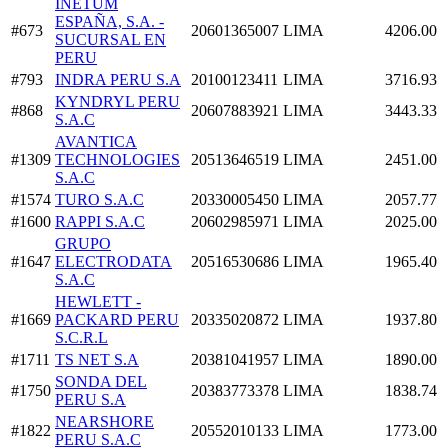
INETUM
ESPAÑA, S.A. -
#673
20601365007
LIMA
4206.00
SUCURSAL EN
PERU
#793
INDRA PERU S.A
20100123411
LIMA
3716.93
KYNDRYL PERU
#868
20607883921
LIMA
3443.33
S.A.C
AVANTICA
#1309
TECHNOLOGIES
20513646519
LIMA
2451.00
S.A.C
#1574
TURO S.A.C
20330005450
LIMA
2057.77
#1600
RAPPI S.A.C
20602985971
LIMA
2025.00
GRUPO
#1647
ELECTRODATA
20516530686
LIMA
1965.40
S.A.C
HEWLETT -
#1669
PACKARD PERU
20335020872
LIMA
1937.80
S.C.R.L
#1711
TS NET S.A
20381041957
LIMA
1890.00
SONDA DEL
#1750
20383773378
LIMA
1838.74
PERU S.A
NEARSHORE
#1822
20552010133
LIMA
1773.00
PERU S.A.C