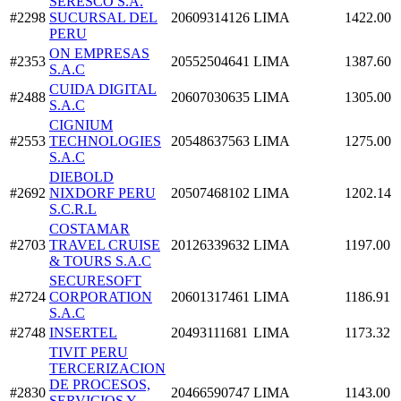
SERESCO S.A.
#2298
SUCURSAL DEL
20609314126
LIMA
1422.00
PERU
ON EMPRESAS
#2353
20552504641
LIMA
1387.60
S.A.C
CUIDA DIGITAL
#2488
20607030635
LIMA
1305.00
S.A.C
CIGNIUM
#2553
TECHNOLOGIES
20548637563
LIMA
1275.00
S.A.C
DIEBOLD
#2692
NIXDORF PERU
20507468102
LIMA
1202.14
S.C.R.L
COSTAMAR
#2703
TRAVEL CRUISE
20126339632
LIMA
1197.00
& TOURS S.A.C
SECURESOFT
#2724
CORPORATION
20601317461
LIMA
1186.91
S.A.C
#2748
INSERTEL
20493111681
LIMA
1173.32
TIVIT PERU
TERCERIZACION
DE PROCESOS,
#2830
20466590747
LIMA
1143.00
SERVICIOS Y