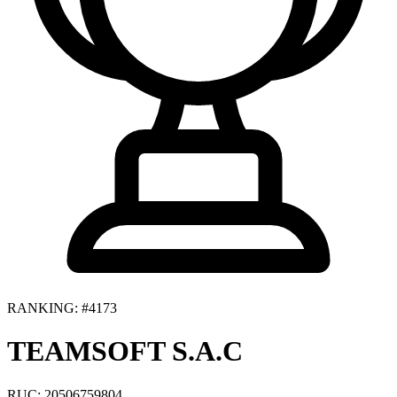
RANKING: #4173
TEAMSOFT S.A.C
RUC: 20506759804