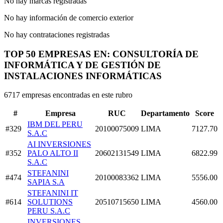
No hay marcas registradas
No hay información de comercio exterior
No hay contrataciones registradas
TOP 50 EMPRESAS EN: CONSULTORÍA DE
INFORMÁTICA Y DE GESTIÓN DE
INSTALACIONES INFORMÁTICAS
6717 empresas encontradas en este rubro
#
Empresa
RUC
Departamento
Score
IBM DEL PERU
#329
20100075009
LIMA
7127.70
S.A.C
AI INVERSIONES
#352
PALO ALTO II
20602131549
LIMA
6822.99
S.A.C
STEFANINI
#474
20100083362
LIMA
5556.00
SAPIA S.A
STEFANINI IT
#614
SOLUTIONS
20510715650
LIMA
4560.00
PERU S.A.C
INVERSIONES