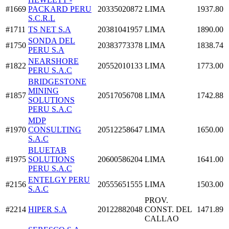
#1669
PACKARD PERU
20335020872
LIMA
1937.80
S.C.R.L
#1711
TS NET S.A
20381041957
LIMA
1890.00
SONDA DEL
#1750
20383773378
LIMA
1838.74
PERU S.A
NEARSHORE
#1822
20552010133
LIMA
1773.00
PERU S.A.C
BRIDGESTONE
MINING
#1857
20517056708
LIMA
1742.88
SOLUTIONS
PERU S.A.C
MDP
#1970
CONSULTING
20512258647
LIMA
1650.00
S.A.C
BLUETAB
#1975
SOLUTIONS
20600586204
LIMA
1641.00
PERU S.A.C
ENTELGY PERU
#2156
20555651555
LIMA
1503.00
S.A.C
PROV.
#2214
HIPER S.A
20122882048
CONST. DEL
1471.89
CALLAO