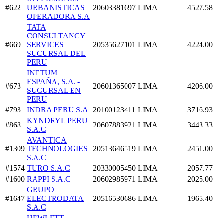
#622
URBANISTICAS
20603381697
LIMA
4527.58
OPERADORA S.A
TATA
CONSULTANCY
#669
SERVICES
20535627101
LIMA
4224.00
SUCURSAL DEL
PERU
INETUM
ESPAÑA, S.A. -
#673
20601365007
LIMA
4206.00
SUCURSAL EN
PERU
#793
INDRA PERU S.A
20100123411
LIMA
3716.93
KYNDRYL PERU
#868
20607883921
LIMA
3443.33
S.A.C
AVANTICA
#1309
TECHNOLOGIES
20513646519
LIMA
2451.00
S.A.C
#1574
TURO S.A.C
20330005450
LIMA
2057.77
#1600
RAPPI S.A.C
20602985971
LIMA
2025.00
GRUPO
#1647
ELECTRODATA
20516530686
LIMA
1965.40
S.A.C
HEWLETT -