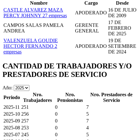
Nombre
Cargo
Desde
CASTLE ALVAREZ MAZA
16 DE JULIO
APODERADO
PERCY JOHNNY
27 empresas
DE 2009
17 DE
CAMPOS SALAS PAMELA
GERENTE
FEBRERO
ANDREA
GENERAL
DE 2025
VALENZUELA GOUDIE
19 DE
HECTOR FERNANDO
2
APODERADO
SETIEMBRE
empresas
DE 2024
CANTIDAD DE TRABAJADORES Y/O
PRESTADORES DE SERVICIO
Año:
Nro.
Nro.
Nro. Prestadores de
Periodo
Trabajadores
Pensionistas
Servicio
2025-11
251
0
7
2025-10
256
0
5
2025-09
257
0
7
2025-08
253
0
4
2025-07
245
0
5