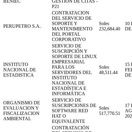
RENIEC
GESTIÓN DE CITAS -
P21
CONTRATACION
DEL SERVICIO DE
SOPORTE Y
Soles
10
PERUPETRO S.A.
MANTENIMIENTO
232,684.40
DE
DEL PORTAL
CORPORATIVO
SERVICIO DE
SUSCRIPCIÓN Y
SOPORTE DE LINUX
EMPRESARIAL
INSTITUTO
15
PARA LOS
Soles
NACIONAL DE
FE
SERVIDORES DEL
48,511.44
ESTADISTICA
DE
INSTITUTO
NACIONAL DE
ESTADÍSTICA E
INFORMÁTICA
SERVICIO DE
ORGANISMO DE
SUSCRIPCIONES DE
17
EVALUACION Y
Soles
SOFTWARE RED
AG
FISCALIZACION
517,770.51
HAT O
202
AMBIENTAL
EQUIVALENTE
CONTRATACIÓN