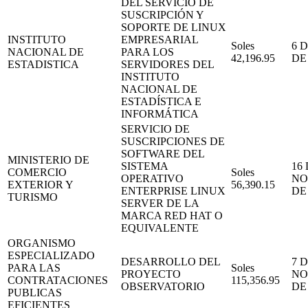
DEL SERVICIO DE
SUSCRIPCIÓN Y
SOPORTE DE LINUX
INSTITUTO
EMPRESARIAL
Soles
6 
NACIONAL DE
PARA LOS
42,196.95
DE
ESTADISTICA
SERVIDORES DEL
INSTITUTO
NACIONAL DE
ESTADÍSTICA E
INFORMÁTICA
SERVICIO DE
SUSCRIPCIONES DE
SOFTWARE DEL
MINISTERIO DE
SISTEMA
16
COMERCIO
Soles
OPERATIVO
NO
EXTERIOR Y
56,390.15
ENTERPRISE LINUX
DE
TURISMO
SERVER DE LA
MARCA RED HAT O
EQUIVALENTE
ORGANISMO
ESPECIALIZADO
DESARROLLO DEL
7 
PARA LAS
Soles
PROYECTO
NO
CONTRATACIONES
115,356.95
OBSERVATORIO
DE
PUBLICAS
EFICIENTES