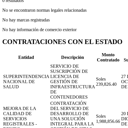
0 resultados
No se encontraron normas legales relacionadas
No hay marcas registradas
No hay información de comercio exterior
CONTRATACIONES CON EL ESTADO
Monto
Entidad
Descripción
Contratado
Su
SERVICIO DE
SUSCRIPCIÓN DE
SUPERINTENDENCIA
LICENCIA DE
27
Soles
NACIONAL DE
GESTIÓN DE
OC
239,826.40
SALUD
INFRAESTRUCTURA
DE
DE
CONTENEDORES
CONTRATACIÓN
MEJORA DE LA
DEL SERVICIO DE
CALIDAD DE
DESARROLLO DE
20
Soles
SERVICIOS
UNA SOLUCIÓN
DI
1,988,856.66
REGISTRALES -
INTEGRAL PARA LA
DE