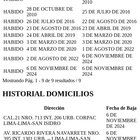
2010
28 DE OCTUBRE DE
HABIDO
25 DE JULIO DE 2016
2010
HABIDO
26 DE JULIO DE 2016
22 DE AGOSTO DE 2016
HABIDO
23 DE AGOSTO DE 2016
23 DE ABRIL DE 2019
HABIDO
24 DE ABRIL DE 2019
3 DE MARZO DE 2020
HABIDO
3 DE MARZO DE 2020
3 DE MARZO DE 2020
HABIDO
4 DE MARZO DE 2020
1 DE AGOSTO DE 2022
6 DE NOVIEMBRE DE
HABIDO
2 DE AGOSTO DE 2022
2024
6 DE NOVIEMBRE DE
6 DE NOVIEMBRE DE
HABIDO
2024
2024
Mostrando
Pág.
1
-
9
de
9
resultados
/
9
HISTORIAL DOMICILIOS
Dirección
Fecha de Baja
6 DE
CAL.21 NRO. 713 INT. 206 URB. CORPAC
NOVIEMBRE
LIMA-LIMA-SAN ISIDRO
DE 2024
AV. RICARDO RIVERA NAVARRETE NRO.
6 DE
395 INT. 1301 URB. -- LIMA-LIMA-SAN
NOVIEMBRE