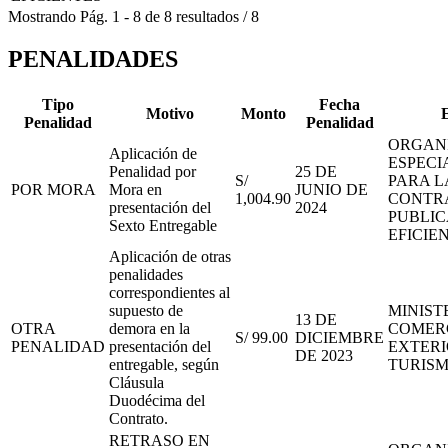
Mostrando
Pág.
1
-
8
de
8
resultados
/
8
PENALIDADES
Tipo
Fecha
Motivo
Monto
Penalidad
Penalidad
ORGAN
Aplicación de
ESPECI
Penalidad por
25 DE
S/
PARA L
POR MORA
Mora en
JUNIO DE
1,004.90
CONTR
presentación del
2024
PUBLIC
Sexto Entregable
EFICIE
Aplicación de otras
penalidades
correspondientes al
supuesto de
MINIST
13 DE
OTRA
demora en la
COMER
S/ 99.00
DICIEMBRE
PENALIDAD
presentación del
EXTERI
DE 2023
entregable, según
TURIS
Cláusula
Duodécima del
Contrato.
RETRASO EN