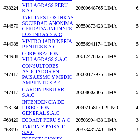
VILLAGRASS PERU
#38224
20600648765
LIMA
6
S.A.C
JARDINES LOS INKAS
SOCIEDAD ANONIMA
#44870
20550873428
LIMA
5
CERRADA-JARDINES
LOS INKAS S.A.C
VIVERO JARDINERIA
#44988
20556941174
LIMA
5
BENITES S.A.C
CORPORACION
#44988
20612478326
LIMA
5
VILLAGRASS S.A.C
CONSULTORES
ASOCIADOS EN
#47417
20600177975
LIMA
5
PAISAJISMO Y MEDIO
AMBIENTE S.A.C
GARDIN PERU RR
#47417
20608602306
LIMA
5
S.A.C
INTENDENCIA DE
#53134
DIRECCION
20602158170
PUNO
4
GENERAL S.A.C
#68420
ECOART PERU S.A.C
20503994438
LIMA
3
JARDIN Y PAISAJE
#68995
20333435749
LIMA
3
S.A.C