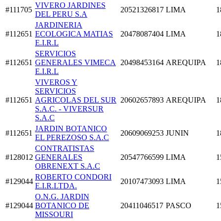
VIVERO JARDINES
#111705
20521326817
LIMA
1
DEL PERU S.A
JARDINERIA
#112651
ECOLOGICA MATIAS
20478087404
LIMA
1
E.I.R.L
SERVICIOS
#112651
GENERALES VIMECA
20498453164
AREQUIPA
1
E.I.R.L
VIVEROS Y
SERVICIOS
#112651
AGRICOLAS DEL SUR
20602657893
AREQUIPA
1
S.A.C. - VIVERSUR
S.A.C
JARDIN BOTANICO
#112651
20609069253
JUNIN
1
EL PEREZOSO S.A.C
CONTRATISTAS
#128012
GENERALES
20547766599
LIMA
1
OBRENEXT S.A.C
ROBERTO CONDORI
#129044
20107473093
LIMA
1
E.I.R.LTDA.
O.N.G. JARDIN
#129044
BOTANICO DE
20411046517
PASCO
1
MISSOURI