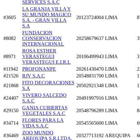
SERVICES S.A.C
LA GRANJA VILLA Y
SU MUNDO MAGICO
#3605
20123724004
LIMA
8
S.A. - GRAN VILLA
S.A
FUNDACION
#8082
CONSERVACION
20258679637
LIMA
3
INTERNACIONAL
ROSA ESTHER
#8971
VERASTEGUI
20106499943
LIMA
3
VERASTEGUI E.I.R.L
#11942
PROFONANPE
20261430470
LIMA
2
#21526
RJV S.A.C
20548831700
LIMA
1
FITO DECORACIONES
#21868
20502921348
LIMA
1
S.A
VIVERO SALCEDO
#24407
20491997916
LIMA
1
S.A.C
GANIA CUBIERTAS
#29150
20548796289
LIMA
8
VEGETALES S.A.C
FLORES PARA LA
#34714
20545565600
LIMA
6
VIDA S.A.C
ZOO MUNDO
#36469
20327713192
AREQUIPA
6
AREQUIPA S.R.LTDA.