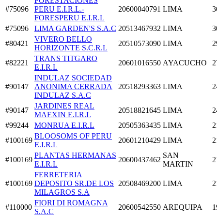
FORESTACIONES
#75096
PERU E.I.R.L.-
20600040791
LIMA
3
FORESPERU E.I.R.L
#75096
LIMA GARDEN'S S.A.C
20513467932
LIMA
3
VIVERO BELLO
#80421
20510573090
LIMA
2
HORIZONTE S.C.R.L
TRANS TITGARO
#82221
20601016550
AYACUCHO
2
E.I.R.L
INDULAZ SOCIEDAD
#90147
ANONIMA CERRADA
20518293363
LIMA
2
INDULAZ S.A.C
JARDINES REAL
#90147
20518821645
LIMA
2
MAEXIN E.I.R.L
#99244
MONRUA E.I.R.L
20505363435
LIMA
2
BLOOSOMS OF PERU
#100169
20601210429
LIMA
2
E.I.R.L
PLANTAS HERMANAS
SAN
#100169
20600437462
2
E.I.R.L
MARTIN
FERRETERIA
#100169
DEPOSITO SR.DE LOS
20508469200
LIMA
2
MILAGROS S.A
FIORI DI ROMAGNA
#110000
20600542550
AREQUIPA
1
S.A.C