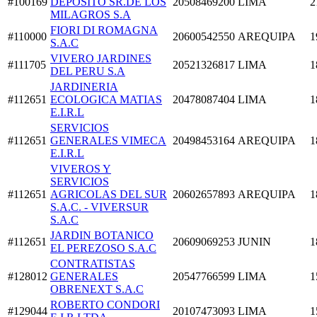
#100169
DEPOSITO SR.DE LOS
20508469200
LIMA
2
MILAGROS S.A
FIORI DI ROMAGNA
#110000
20600542550
AREQUIPA
1
S.A.C
VIVERO JARDINES
#111705
20521326817
LIMA
1
DEL PERU S.A
JARDINERIA
#112651
ECOLOGICA MATIAS
20478087404
LIMA
1
E.I.R.L
SERVICIOS
#112651
GENERALES VIMECA
20498453164
AREQUIPA
1
E.I.R.L
VIVEROS Y
SERVICIOS
#112651
AGRICOLAS DEL SUR
20602657893
AREQUIPA
1
S.A.C. - VIVERSUR
S.A.C
JARDIN BOTANICO
#112651
20609069253
JUNIN
1
EL PEREZOSO S.A.C
CONTRATISTAS
#128012
GENERALES
20547766599
LIMA
1
OBRENEXT S.A.C
ROBERTO CONDORI
#129044
20107473093
LIMA
1