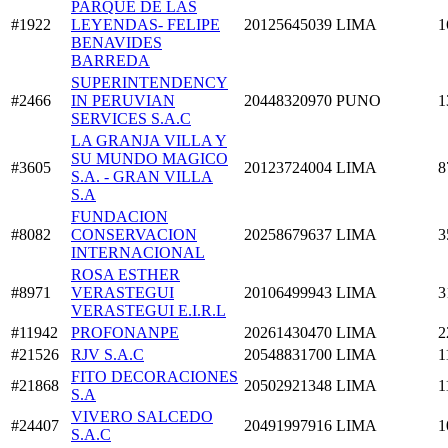
PARQUE DE LAS
#1922
LEYENDAS- FELIPE
20125645039
LIMA
1
BENAVIDES
BARREDA
SUPERINTENDENCY
#2466
IN PERUVIAN
20448320970
PUNO
1
SERVICES S.A.C
LA GRANJA VILLA Y
SU MUNDO MAGICO
#3605
20123724004
LIMA
8
S.A. - GRAN VILLA
S.A
FUNDACION
#8082
CONSERVACION
20258679637
LIMA
3
INTERNACIONAL
ROSA ESTHER
#8971
VERASTEGUI
20106499943
LIMA
3
VERASTEGUI E.I.R.L
#11942
PROFONANPE
20261430470
LIMA
2
#21526
RJV S.A.C
20548831700
LIMA
1
FITO DECORACIONES
#21868
20502921348
LIMA
1
S.A
VIVERO SALCEDO
#24407
20491997916
LIMA
1
S.A.C