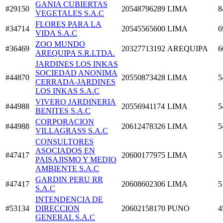
GANIA CUBIERTAS
#29150
20548796289
LIMA
8
VEGETALES S.A.C
FLORES PARA LA
#34714
20545565600
LIMA
6
VIDA S.A.C
ZOO MUNDO
#36469
20327713192
AREQUIPA
6
AREQUIPA S.R.LTDA.
JARDINES LOS INKAS
SOCIEDAD ANONIMA
#44870
20550873428
LIMA
5
CERRADA-JARDINES
LOS INKAS S.A.C
VIVERO JARDINERIA
#44988
20556941174
LIMA
5
BENITES S.A.C
CORPORACION
#44988
20612478326
LIMA
5
VILLAGRASS S.A.C
CONSULTORES
ASOCIADOS EN
#47417
20600177975
LIMA
5
PAISAJISMO Y MEDIO
AMBIENTE S.A.C
GARDIN PERU RR
#47417
20608602306
LIMA
5
S.A.C
INTENDENCIA DE
#53134
DIRECCION
20602158170
PUNO
4
GENERAL S.A.C