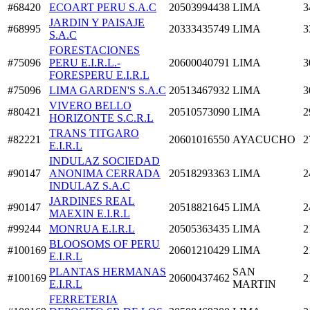
#68420
ECOART PERU S.A.C
20503994438
LIMA
3
JARDIN Y PAISAJE
#68995
20333435749
LIMA
3
S.A.C
FORESTACIONES
#75096
PERU E.I.R.L.-
20600040791
LIMA
3
FORESPERU E.I.R.L
#75096
LIMA GARDEN'S S.A.C
20513467932
LIMA
3
VIVERO BELLO
#80421
20510573090
LIMA
2
HORIZONTE S.C.R.L
TRANS TITGARO
#82221
20601016550
AYACUCHO
2
E.I.R.L
INDULAZ SOCIEDAD
#90147
ANONIMA CERRADA
20518293363
LIMA
2
INDULAZ S.A.C
JARDINES REAL
#90147
20518821645
LIMA
2
MAEXIN E.I.R.L
#99244
MONRUA E.I.R.L
20505363435
LIMA
2
BLOOSOMS OF PERU
#100169
20601210429
LIMA
2
E.I.R.L
PLANTAS HERMANAS
SAN
#100169
20600437462
2
E.I.R.L
MARTIN
FERRETERIA