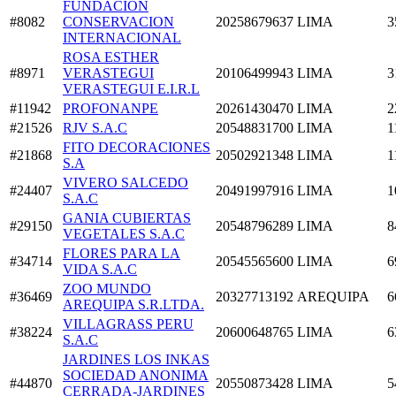
FUNDACION
#8082
CONSERVACION
20258679637
LIMA
3
INTERNACIONAL
ROSA ESTHER
#8971
VERASTEGUI
20106499943
LIMA
3
VERASTEGUI E.I.R.L
#11942
PROFONANPE
20261430470
LIMA
2
#21526
RJV S.A.C
20548831700
LIMA
1
FITO DECORACIONES
#21868
20502921348
LIMA
1
S.A
VIVERO SALCEDO
#24407
20491997916
LIMA
1
S.A.C
GANIA CUBIERTAS
#29150
20548796289
LIMA
8
VEGETALES S.A.C
FLORES PARA LA
#34714
20545565600
LIMA
6
VIDA S.A.C
ZOO MUNDO
#36469
20327713192
AREQUIPA
6
AREQUIPA S.R.LTDA.
VILLAGRASS PERU
#38224
20600648765
LIMA
6
S.A.C
JARDINES LOS INKAS
SOCIEDAD ANONIMA
#44870
20550873428
LIMA
5
CERRADA-JARDINES