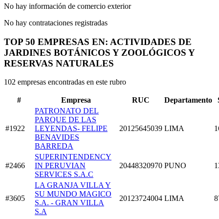
No hay información de comercio exterior
No hay contrataciones registradas
TOP 50 EMPRESAS EN: ACTIVIDADES DE
JARDINES BOTÁNICOS Y ZOOLÓGICOS Y
RESERVAS NATURALES
102 empresas encontradas en este rubro
#
Empresa
RUC
Departamento
PATRONATO DEL
PARQUE DE LAS
#1922
LEYENDAS- FELIPE
20125645039
LIMA
1
BENAVIDES
BARREDA
SUPERINTENDENCY
#2466
IN PERUVIAN
20448320970
PUNO
1
SERVICES S.A.C
LA GRANJA VILLA Y
SU MUNDO MAGICO
#3605
20123724004
LIMA
8
S.A. - GRAN VILLA
S.A