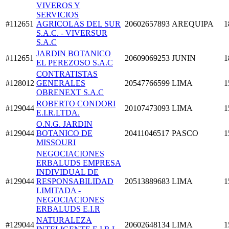
VIVEROS Y
SERVICIOS
#112651
AGRICOLAS DEL SUR
20602657893
AREQUIPA
1
S.A.C. - VIVERSUR
S.A.C
JARDIN BOTANICO
#112651
20609069253
JUNIN
1
EL PEREZOSO S.A.C
CONTRATISTAS
#128012
GENERALES
20547766599
LIMA
1
OBRENEXT S.A.C
ROBERTO CONDORI
#129044
20107473093
LIMA
1
E.I.R.LTDA.
O.N.G. JARDIN
#129044
BOTANICO DE
20411046517
PASCO
1
MISSOURI
NEGOCIACIONES
ERBALUDS EMPRESA
INDIVIDUAL DE
#129044
RESPONSABILIDAD
20513889683
LIMA
1
LIMITADA -
NEGOCIACIONES
ERBALUDS E.I.R
NATURALEZA
#129044
20602648134
LIMA
1