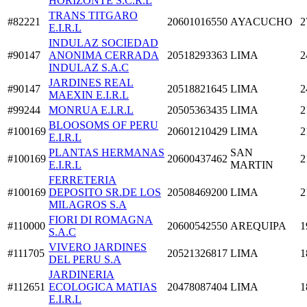
HORIZONTE S.C.R.L
TRANS TITGARO
#82221
20601016550
AYACUCHO
2
E.I.R.L
INDULAZ SOCIEDAD
#90147
ANONIMA CERRADA
20518293363
LIMA
2
INDULAZ S.A.C
JARDINES REAL
#90147
20518821645
LIMA
2
MAEXIN E.I.R.L
#99244
MONRUA E.I.R.L
20505363435
LIMA
2
BLOOSOMS OF PERU
#100169
20601210429
LIMA
2
E.I.R.L
PLANTAS HERMANAS
SAN
#100169
20600437462
2
E.I.R.L
MARTIN
FERRETERIA
#100169
DEPOSITO SR.DE LOS
20508469200
LIMA
2
MILAGROS S.A
FIORI DI ROMAGNA
#110000
20600542550
AREQUIPA
1
S.A.C
VIVERO JARDINES
#111705
20521326817
LIMA
1
DEL PERU S.A
JARDINERIA
#112651
ECOLOGICA MATIAS
20478087404
LIMA
1
E.I.R.L