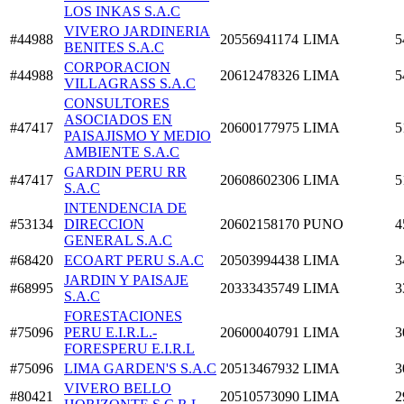
LOS INKAS S.A.C
VIVERO JARDINERIA
#44988
20556941174
LIMA
5
BENITES S.A.C
CORPORACION
#44988
20612478326
LIMA
5
VILLAGRASS S.A.C
CONSULTORES
ASOCIADOS EN
#47417
20600177975
LIMA
5
PAISAJISMO Y MEDIO
AMBIENTE S.A.C
GARDIN PERU RR
#47417
20608602306
LIMA
5
S.A.C
INTENDENCIA DE
#53134
DIRECCION
20602158170
PUNO
4
GENERAL S.A.C
#68420
ECOART PERU S.A.C
20503994438
LIMA
3
JARDIN Y PAISAJE
#68995
20333435749
LIMA
3
S.A.C
FORESTACIONES
#75096
PERU E.I.R.L.-
20600040791
LIMA
3
FORESPERU E.I.R.L
#75096
LIMA GARDEN'S S.A.C
20513467932
LIMA
3
VIVERO BELLO
#80421
20510573090
LIMA
2